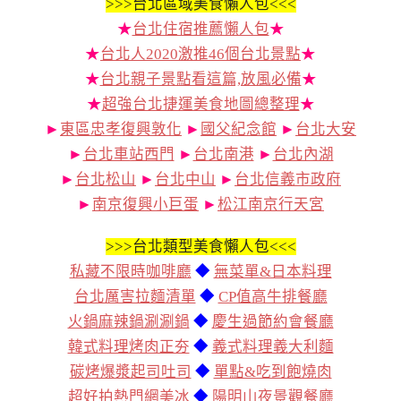
>>>
台北區域美食懶人包<<<
★
台北住宿推薦懶人包
★
★
台北人2020激推46個台北景點
★
★
台北親子景點看這篇,放風必備
★
★
超強台北捷運美食地圖總整理
★
►
東區忠孝復興敦化
►
國父紀念館
►
台北大安
►
台北車站西門
►
台北南港
►
台北內湖
►
台北松山
►
台北中山
►
台北信義市政府
►
南京復興小巨蛋
►
松江南京行天宮
>>>
台北類型美食懶人包<<<
私藏不限時咖啡廳
◆
無菜單&日本料理
台北厲害拉麵清單
◆
CP值高牛排餐廳
火鍋麻辣鍋涮涮鍋
◆
慶生過節約會餐廳
韓式料理烤肉正夯
◆
義式料理義大利麵
碳烤爆漿起司吐司
◆
單點&吃到飽燒肉
超好拍熱門網美冰
◆
陽明山夜景觀餐廳