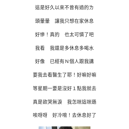
這是好久以來不曾有過的ㄌ
頭暈暈 讓我只想在家休息
好慘！真的 也太可憐了吧
我看 我還是多休息多喝水
好像 已經有Ｎ個人跟我講
要我去看醫生了耶！好嘛好嘛
等星期一要是沒好１點我就去
真是欲哭無淚 我怎咪這咪遜
唉呀呀 好冷唷！去休息好了