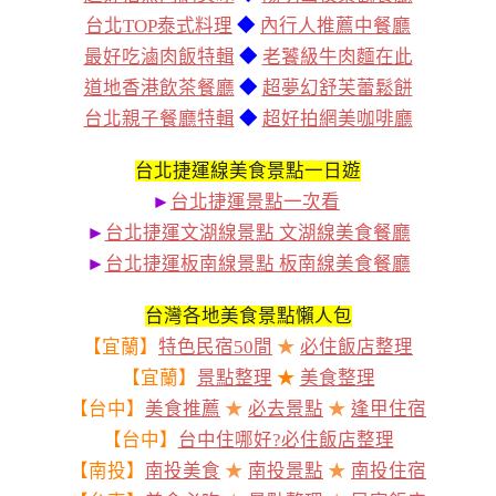
台北TOP泰式料理
◆
內行人推薦中餐廳
最好吃滷肉飯特輯
◆
老饕級牛肉麵在此
道地香港飲茶餐廳
◆
超夢幻舒芙蕾鬆餅
台北親子餐廳特輯
◆
超好拍網美咖啡廳
台北捷運線美食景點一日遊
►
台北捷運景點一次看
►
台北捷運文湖線景點 文湖線美食餐廳
►
台北捷運板南線景點 板南線美食餐廳
台灣各地美食景點懶人包
【宜蘭】
特色民宿50間
★
必住飯店整理
【宜蘭】
景點整理
★
美食整理
【台中】
美食推薦
★
必去景點
★
逢甲住宿
【台中】
台中住哪好?必住飯店整理
【南投】
南投美食
★
南投景點
★
南投住宿