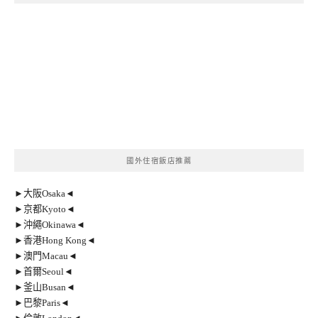
國外住宿飯店推薦
►大阪Osaka◄
►京都Kyoto◄
►沖繩Okinawa◄
►香港Hong Kong◄
►澳門Macau◄
►首爾Seoul◄
►釜山Busan◄
►巴黎Paris◄