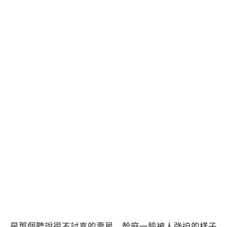
是那個聽說很不討喜的壽星 幹麻一臉被人強迫的樣子