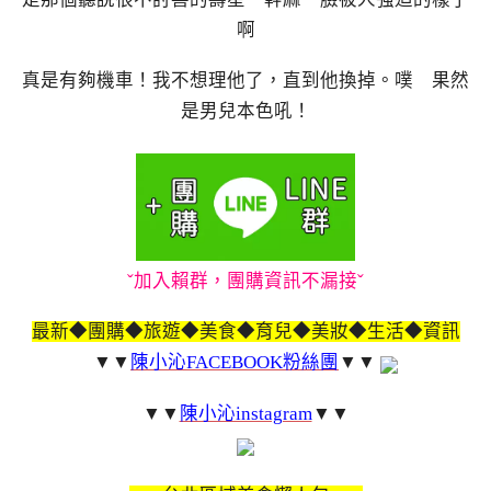
啊
真是有夠機車！我不想理他了，直到他換掉。噗 果然
是男兒本色吼！
ˇ加入賴群，團購資訊不漏接ˇ
最新◆團購◆旅遊◆美食◆育兒◆美妝◆生活◆資訊
▼▼
陳小沁FACEBOOK粉絲團
▼▼
▼▼
陳小沁instagram
▼▼