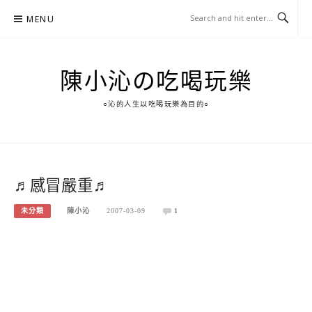
Skip
MENU
to
content
陳小沁の吃喝玩樂
○沁的人生以吃喝玩樂為目的○
♬感冒嚴重♬
未分類
陳小沁
2007-03-09
1