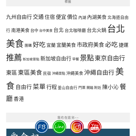
標籤
交通
九州自由行
住宿
便宜
價位
內湖美食
內湖
北海道自由
台北
台北
台北火鍋
南港美食
行
台中
台北咖啡廳
台中美食
美食
好吃
必吃
市政府美食
宜蘭美食
捷運
宜蘭
團購
推薦
景點
東京自由行
新加坡自由行
早餐
新加坡景點
美
東區美食
沖繩自由行
東區
沖繩美食
民宿
沖繩景點
食
餐
菜單
自由行
行程
陳小沁
釜山自由行
門票
開箱
附近
廳
香港
我也在這兒~~