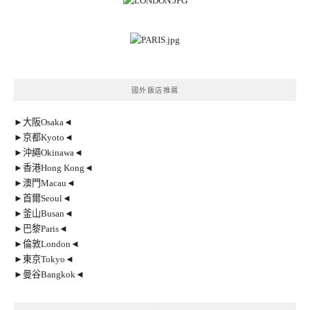
國外飯店推薦
►大阪Osaka◄
►京都Kyoto◄
►沖繩Okinawa◄
►香港Hong Kong◄
►澳門Macau◄
►首爾Seoul◄
►釜山Busan◄
►巴黎Paris◄
►倫敦London◄
►東京Tokyo◄
►曼谷Bangkok◄