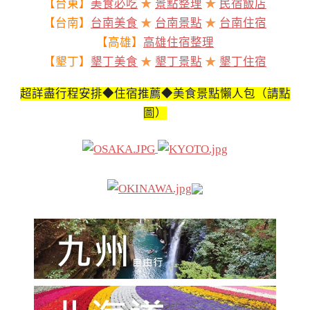
【台東】
美食必吃
★
景點整理
★
民宿飯店
【台南】
台南美食
★
台南景點
★
台南住宿
【高雄】
高雄住宿整理
【墾丁】
墾丁美食
★
墾丁景點
★
墾丁住宿
超詳盡行程安排◆住宿推薦◆美食景點懶人包（請點
圖）