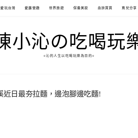
愛玩台灣
愛露營趣
世界旅遊
保養美妝
血拚買買
育兒分享
陳小沁の吃喝玩
○沁的人生以吃喝玩樂為目的○
礁溪近日最夯拉麵，邊泡腳邊吃麵!