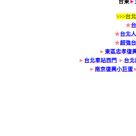
台東
►
>>>
台北
★
★
台北人
★
超強
►
東區忠孝復
►
台北車站西門
►
台北
►
南京復興小巨蛋