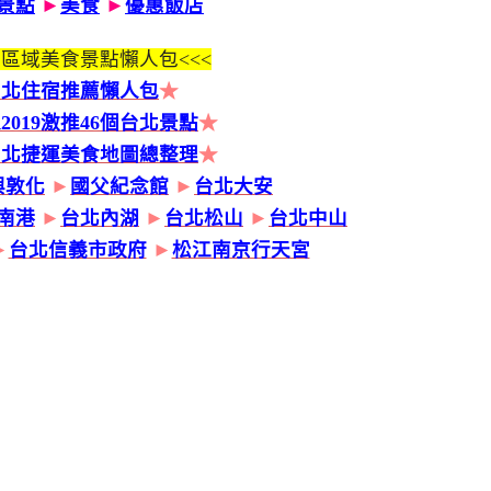
景點
►
美食
►
優惠飯店
區域美食景點懶人包<<<
台北住宿推薦懶人包
★
2019激推46個台北景點
★
台北捷運美食地圖總整理
★
興敦化
►
國父紀念館
►
台北大安
南港
►
台北內湖
►
台北松山
►
台北中山
►
台北信義市政府
►
松江南京行天宮