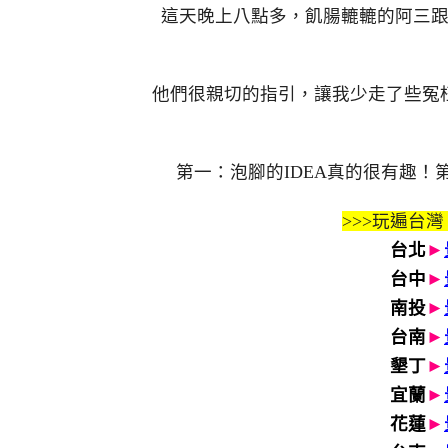
這天晚上八點多，飢腸轆轆的阿三
他們很親切的指引，讓我少走了些冤
第一：泡腳的IDEA真的很有趣
>>>玩遍台灣
台北
►
台中
►
南投
►
台南
►
墾丁
►
宜蘭
►
花蓮
►