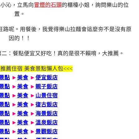
跟小沁，立馬向
冒煙的石頭
的櫃檯小姐，詢問樂山的位
置。
枉路呢。用餐後，我覺得樂山拉麵會這麼夯不是沒有原
因的！！
！第二：餐點便宜又好吃！真的是很不賴唷，大推薦。
 推薦住宿 美食景點懶人包<<<
景點
►
美食
►
便宜飯店
景點
►
美食
►
親子飯店
景點
►
美食
►
山景住宿
景點
►
美食
►
復古飯店
景點
►
美食
►
海景飯店
景點
►
美食
►
溫泉飯店
景點
►
美食
►
景觀飯店