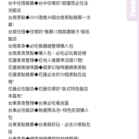
台中住宿推薦◆台中住哪好?超優質必住泳
池飯店
台南景點◆2019激推36個台南景點推薦一次
看!
台南住宿◆住哪好?推薦11間超讚親子/情侶
飯店
台南美食◆必吃餐廳總整理懶人包
台南美食景點◆懶人包，必吃必玩看這裡
花蓮美食整理◆在地人推薦準沒錯37間!
花蓮網美咖啡廳◆超夢幻咖啡廳網美景點
花蓮景點推薦◆花蓮必去的30個景點在這
裡!
花蓮必住飯店◆花蓮住哪好?各式特色飯店
本篇有!
台東美食整理◆台東必吃看這篇
台東必住飯店◆無邊際泳池+特色民宿懶人
包
台東景點推薦◆台東超好玩，必去20景點在
這
台東美食◆網美咖啡廳超好拍總整理!