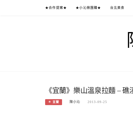
Skip
★合作提案★
★小沁揪團購★
台北美食
to
content
《宜蘭》樂山溫泉拉麵 – 
陳小沁
2013-09-25
＊ 宜蘭