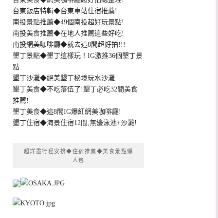
台東飯店特輯◆台東車站住宿推薦!
南投景點推薦◆49個南投超好玩景點!
南投美食推薦◆在地人推薦這些好吃!
南投網美咖啡廳◆就去這8間超好拍!!!
墾丁景點◆墾丁這樣玩！IG激推36個墾丁景
點
墾丁沙灘◆絕美墾丁秘境玩水沙灘
墾丁美食◆不吃落伍了!墾丁必吃32間美食
推薦!
墾丁美食◆這8間IG爆紅網美咖啡廳!
墾丁住宿◆海景住宿12間,無邊泳池+沙灘!
超詳盡行程安排◆住宿推薦◆美食景點懶
人包