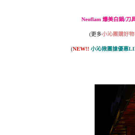
Neoflam 爆美白鍋/
(更多
小沁團購好物
(
NEW!!
小沁揪團搶優惠LI