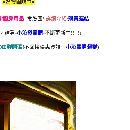
●好物團購中●
刀具/廚房用品
!常態團!
詳細介紹
/
購買連結
，請看-
小沁揪團購
-不斷更新中!!!!!)
NE群開張!
不漏接優惠資訊→
小沁團購賴群
)