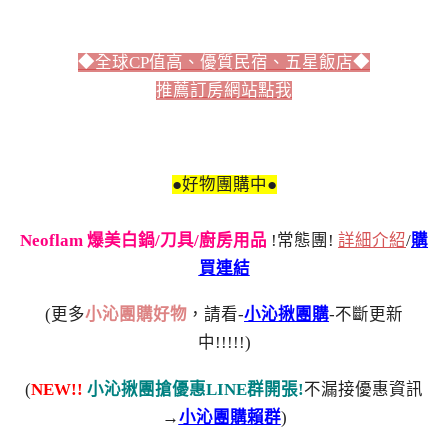
◆全球CP值高、優質民宿、五星飯店◆
推薦訂房網站點我
●好物團購中●
Neoflam 爆美白鍋/刀具/廚房用品
!常態團!
詳細介紹
/
購
買連結
(更多
小沁團購好物
，請看-
小沁揪團購
-不斷更新
中!!!!!)
(
NEW!!
小沁揪團搶優惠LINE群開張!
不漏接優惠資訊
→
小沁團購賴群
)