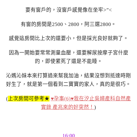
要有窗戶的，沒窗戶感覺像在坐牢>”<
有窗的房間是2500、2800，阿三選2800。
感覺這房間比上次的還要小，但是採光良好就夠了。
因為一開始要常常測量血壓，還要解尿按摩子宮什麼
的，即使累死了還是不能睡。
沁媽沁妹本來打算過來幫我加油，結果沒想到抵達時剛
好生了，就是第一個看到二寶寶的家人，真的是很巧。
(
上次房間可參考★
♥孕事(6)♥我在汐止吳婦產科自然產
實錄 產兆來的好突然！
)
16:00