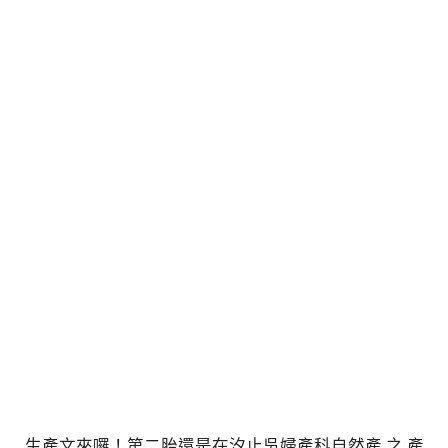
生產文來囉！第二胎還是在汐止吳婦產科自然產 之 產