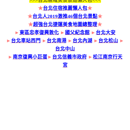
>>>
台北區域美食景點懶人包<<<
★
台北住宿推薦懶人包
★
★
台北人2019激推46個台北景點
★
★
超強台北捷運美食地圖總整理
★
►
東區忠孝復興敦化
►
國父紀念館
►
台北大安
►
台北車站西門
►
台北南港
►
台北內湖
►
台北松山
►
台北中山
►
南京復興小巨蛋
►
台北信義市政府
►
松江南京行天
宮