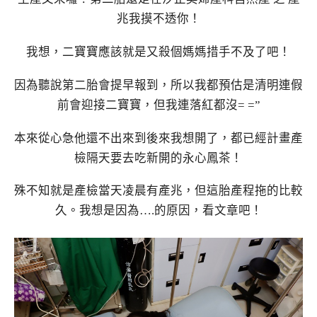
兆我摸不透你！
我想，二寶寶應該就是又殺個媽媽措手不及了吧！
因為聽說第二胎會提早報到，所以我都預估是清明連假
前會迎接二寶寶，但我連落紅都沒= =”
本來從心急他還不出來到後來我想開了，都已經計畫產
檢隔天要去吃新開的永心鳳茶！
殊不知就是產檢當天凌晨有產兆，但這胎產程拖的比較
久。我想是因為….的原因，看文章吧！