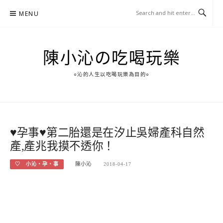
Skip
MENU
to
content
陳小沁の吃喝玩樂
○沁的人生以吃喝玩樂為目的○
♥孕事♥第二胎還是在汐止吳婦產科自然
產,產兆我摸不透你！
♡ 小沁‧孕‧事
陳小沁
2018-04-17