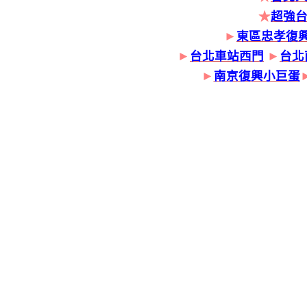
★
超強
►
東區忠孝復
►
台北車站西門
►
台北
►
南京復興小巨蛋