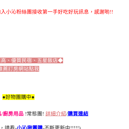
入小沁粉絲團接收第一手好吃好玩訊息，感謝喲!!
值高、優質民宿、五星飯店◆
推薦訂房網站點我
●好物團購中●
刀具/廚房用品
!常態團!
詳細介紹
/
購買連結
，請看-
小沁揪團購
-不斷更新中!!!!!)