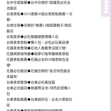
台中住宿推薦◆台中住哪好?超優質必住泳
池飯店
台南景點◆2019激推36個台南景點推薦一次
看!
台南住宿◆住哪好?推薦11間超讚親子/情侶
飯店
台南美食◆必吃餐廳總整理懶人包
台南美食景點◆懶人包，必吃必玩看這裡
花蓮美食整理◆在地人推薦準沒錯37間!
花蓮網美咖啡廳◆超夢幻咖啡廳網美景點
花蓮景點推薦◆花蓮必去的30個景點在這
裡!
花蓮必住飯店◆花蓮住哪好?各式特色飯店
本篇有!
台東美食整理◆台東必吃看這篇
台東必住飯店◆無邊際泳池+特色民宿懶人
包
台東景點推薦◆台東超好玩，必去20景點在
這
台東美食◆網美咖啡廳超好拍總整理!