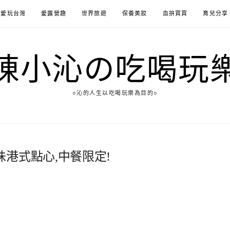
愛玩台灣
愛露營趣
世界旅遊
保養美妝
血拚買買
育兒分享
陳小沁の吃喝玩
○沁的人生以吃喝玩樂為目的○
港式點心,中餐限定!