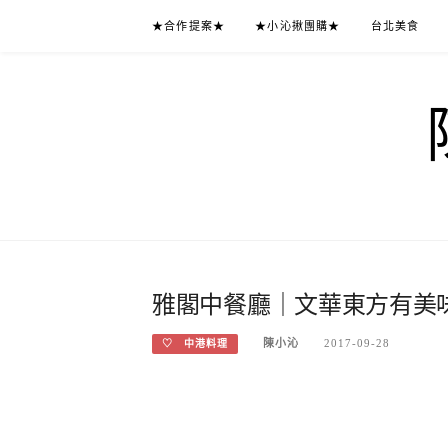
Skip
★合作提案★
★小沁揪團購★
台北美食
to
content
雅閣中餐廳｜文華東方有美味
陳小沁
2017-09-28
♡ 中港料理