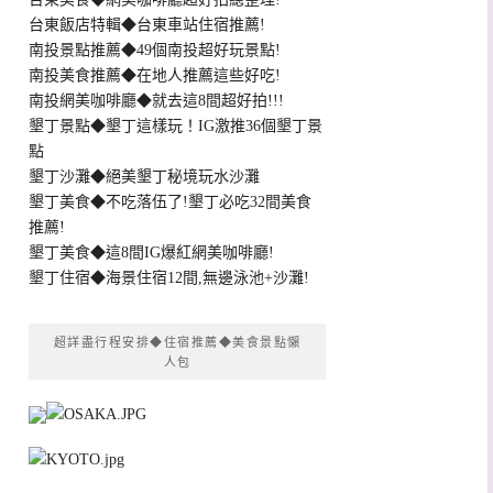
台東飯店特輯◆台東車站住宿推薦!
南投景點推薦◆49個南投超好玩景點!
南投美食推薦◆在地人推薦這些好吃!
南投網美咖啡廳◆就去這8間超好拍!!!
墾丁景點◆墾丁這樣玩！IG激推36個墾丁景
點
墾丁沙灘◆絕美墾丁秘境玩水沙灘
墾丁美食◆不吃落伍了!墾丁必吃32間美食
推薦!
墾丁美食◆這8間IG爆紅網美咖啡廳!
墾丁住宿◆海景住宿12間,無邊泳池+沙灘!
超詳盡行程安排◆住宿推薦◆美食景點懶
人包