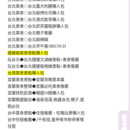
台北美食◇台北義大利麵懶人包
台北美食◇台北碳烤吐司懶人包
台北美食◇台北港式飲茶懶人包
台北美食◇台北舒芙蕾鬆餅懶人包
台北美食◇台北親子餐廳
台北美食◇台北麻辣鍋
台北美食◇台北早午餐/BRUNCH
捷運線美食景點懶人包
玩台北◆台北捷運文湖線景點+美食餐廳
玩台北◆台北捷運板南線景點+美食餐廳
台灣美食景點懶人包
宜蘭美食景點◆宜蘭攻略靠本篇
宜蘭美食整理◆宜蘭必吃美食推薦
宜蘭特色民宿◆精選50間懶人包
宜蘭精選飯店◆溫泉泡湯,無邊泳池,親子,度
假必住
台中美食景點◆住宿推薦，吃喝玩樂懶人包
台中住宿推薦◆2千有找,逢甲夜市附停車場
住宿