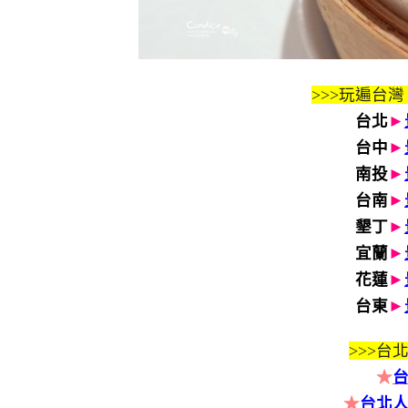
>>>玩遍台灣
台北
►
台中
►
南投
►
台南
►
墾丁
►
宜蘭
►
花蓮
►
台東
►
>>>
台北
★
★
台北人