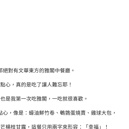
那絕對有文華東方的雅閣中餐廳。
式點心，真的是吃了讓人難忘耶！
，也是我第一次吃雅閣，一吃就很喜歡。
點心，像是：蠔油鮮竹卷、鵪鶉蛋燒賣、雞球大包，
香芒楊枝甘露，這餐只用兩字來形容：「幸福」！