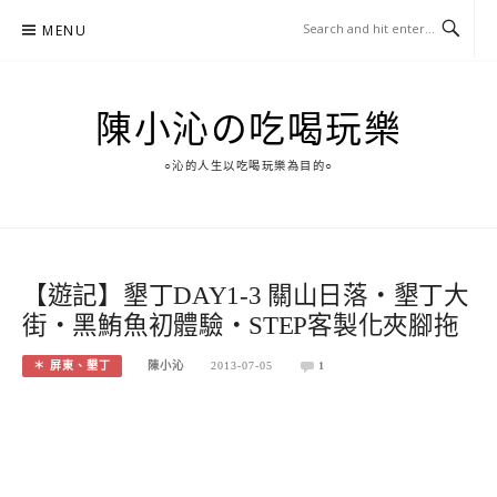
Skip
MENU
to
content
陳小沁の吃喝玩樂
○沁的人生以吃喝玩樂為目的○
【遊記】墾丁DAY1-3 關山日落‧墾丁大
街‧黑鮪魚初體驗‧STEP客製化夾腳拖
＊ 屏東、墾丁
陳小沁
2013-07-05
1