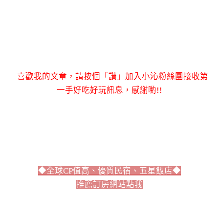
喜歡我的文章，請按個「讚」加入小沁粉絲團接收第
一手好吃好玩訊息，感謝喲!!
◆全球CP值高、優質民宿、五星飯店◆
推薦訂房網站點我