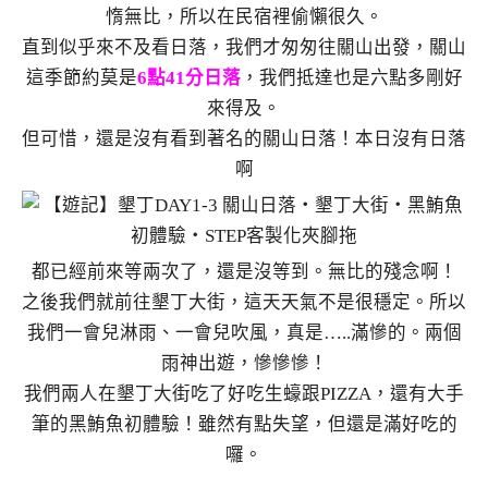
惰無比，所以在民宿裡偷懶很久。
直到似乎來不及看日落，我們才匆匆往關山出發，關山
這季節約莫是
6點41分日落
，我們抵達也是六點多剛好
來得及。
但可惜，還是沒有看到著名的關山日落！本日沒有日落
啊
都已經前來等兩次了，還是沒等到。無比的殘念啊！
之後我們就前往墾丁大街，這天天氣不是很穩定。所以
我們一會兒淋雨、一會兒吹風，真是…..滿慘的。兩個
雨神出遊，慘慘慘！
我們兩人在墾丁大街吃了好吃生蠔跟PIZZA，還有大手
筆的黑鮪魚初體驗！雖然有點失望，但還是滿好吃的
囉。