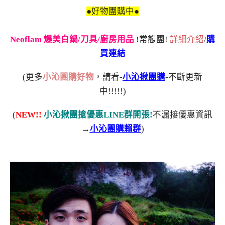
●好物團購中●
Neoflam 爆美白鍋/刀具/廚房用品
!常態團!
詳細介紹
/
購
買連結
(更多
小沁團購好物
，請看-
小沁揪團購
-不斷更新
中!!!!!)
(
NEW!!
小沁揪團搶優惠LINE群開張!
不漏接優惠資訊
→
小沁團購賴群
)