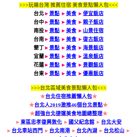
>>>玩遍台灣 推薦住宿 美食景點懶人包<<<
台北
►
景點
►
美食
►
便宜飯店
台中
►
景點
►
美食
►
親子飯店
南投
►
景點
►
美食
►
山景住宿
台南
►
景點
►
美食
►
復古飯店
墾丁
►
景點
►
美食
►
海景飯店
宜蘭
►
景點
►
美食
►
溫泉飯店
花蓮
►
景點
►
美食
►
景觀飯店
台東
►
景點
►
美食
►
優惠飯店
>>>
台北區域美食景點懶人包<<<
★
台北住宿推薦懶人包
★
★
台北人2019激推46個台北景點
★
★
超強台北捷運美食地圖總整理
★
►
東區忠孝復興敦化
►
國父紀念館
►
台北大安
►
台北車站西門
►
台北南港
►
台北內湖
►
台北松山
►