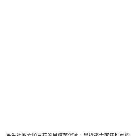
民生社區六順豆花的黑糖芋泥冰，是近來大家狂推薦的