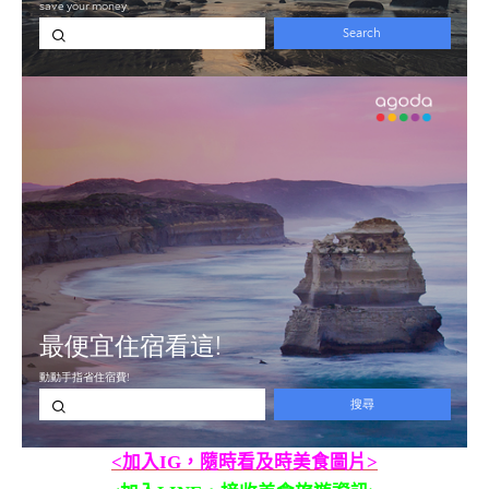
<加入IG，隨時看及時美食圖片>