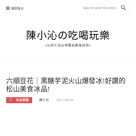
Skip
MENU
to
content
陳小沁の吃喝玩樂
○沁的人生以吃喝玩樂為目的○
六順豆花｜黑糖芋泥火山爆發冰!好讚的
松山美食冰品!
♡ 冰品甜點
陳小沁
2017-08-26