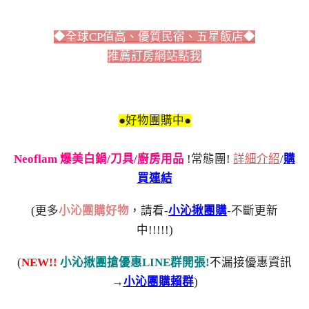
◆全球CP值高、優質民宿、五星飯店◆
推薦訂房網站點我
●好物團購中●
Neoflam 爆美白鍋/刀具/廚房用品
!常態團!
詳細介紹
/
購
買連結
(更多
小沁團購好物
，請看-
小沁揪團購
-不斷更新
中!!!!!)
(
NEW!!
小沁揪團搶優惠LINE群開張!
不漏接優惠資訊
→
小沁團購賴群
)