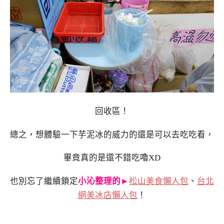
回收區！
總之，想體驗一下芋泥冰的威力的還是可以去吃吃看，
畢竟真的是還不錯吃嚕XD
也別忘了繼續鎖定
小沁整理的►
松山美食懶人包
、
台北
網美冰店懶人包
！