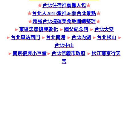
★
台北住宿推薦懶人包
★
★
台北人2019激推46個台北景點
★
★
超強台北捷運美食地圖總整理
★
►
東區忠孝復興敦化
►
國父紀念館
►
台北大安
►
台北車站西門
►
台北南港
►
台北內湖
►
台北松山
►
台北中山
►
南京復興小巨蛋
►
台北信義市政府
►
松江南京行天
宮