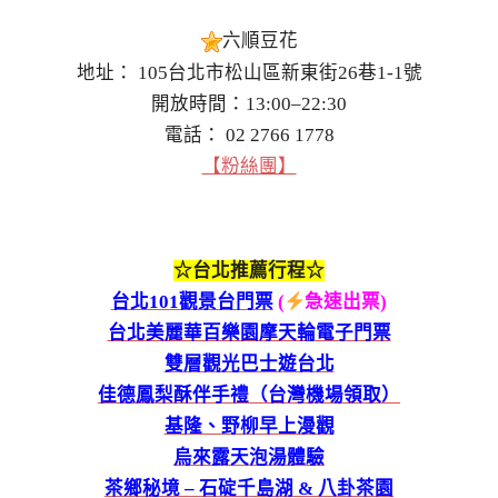
六順豆花
地址： 105台北市松山區新東街26巷1-1號
開放時間：13:00–22:30
電話： 02 2766 1778
【粉絲團】
☆台北推薦行程☆
台北101觀景台門票
(
急速出票)
台北美麗華百樂園摩天輪電子門票
雙層觀光巴士遊台北
佳德鳳梨酥伴手禮（台灣機場領取）
基隆、野柳早上漫觀
烏來露天泡湯體驗
茶鄉秘境 – 石碇千島湖 & 八卦茶園