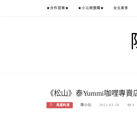
Skip
★合作提案★
★小沁揪團購★
台北美食
to
content
《松山》泰Yummi咖哩專賣店
陳小沁
2012-03-20
1
♡ 異國料理