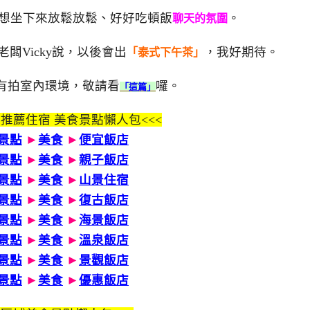
人想坐下來放鬆放鬆、好好吃頓飯
。
聊天的氛圍
闆Vicky說，以後會出
，我好期待。
「泰式下午茶」
有拍室內環境，敬請看
囉。
「這篇」
 推薦住宿 美食景點懶人包<<<
景點
►
美食
►
便宜飯店
景點
►
美食
►
親子飯店
景點
►
美食
►
山景住宿
景點
►
美食
►
復古飯店
景點
►
美食
►
海景飯店
景點
►
美食
►
溫泉飯店
景點
►
美食
►
景觀飯店
景點
►
美食
►
優惠飯店