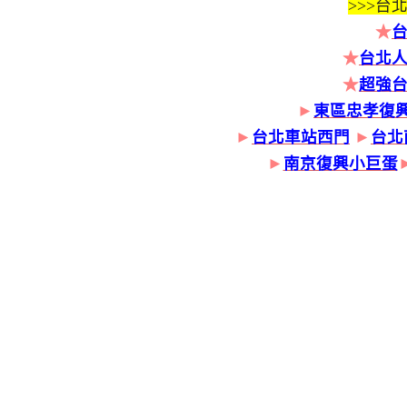
>>>
台北
★
★
台北人
★
超強
►
東區忠孝復
►
台北車站西門
►
台北
►
南京復興小巨蛋