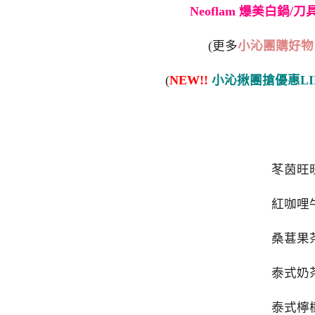
Neoflam 爆美白鍋/
(更多
小沁團購好物
(
NEW!!
小沁揪團搶優惠LI
苳茵旺
紅咖
桑葚
泰式
泰式檸