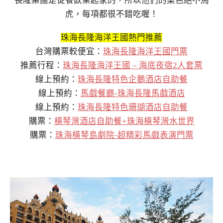
長隆集團是從餐飲業起家的，所以他們的菜色絕不馬
虎，每項都很不錯吃喔！
珠海長隆海洋王國熱門推薦
台灣購票較便宜：
珠海長隆海洋王國門票
推薦行程：
珠海長隆海洋王國 – 海底夜宿2人套票
線上預約：
珠海長隆特色企鵝酒店自助餐
線上預約：
馬戲餐廳-珠海長隆馬戲酒店
線上預約：
珠海長隆特色珊瑚酒店自助餐
購票：
橫琴灣酒店自助餐+珠海橫琴灣水世界
購票：
珠海橫琴島劇院-超精彩馬戲表演門票