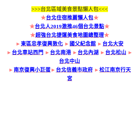
>>>
台北區域美食景點懶人包<<<
★
台北住宿推薦懶人包
★
★
台北人2019激推46個台北景點
★
★
超強台北捷運美食地圖總整理
★
►
東區忠孝復興敦化
►
國父紀念館
►
台北大安
►
台北車站西門
►
台北南港
►
台北內湖
►
台北松山
►
台北中山
►
南京復興小巨蛋
►
台北信義市政府
►
松江南京行天
宮