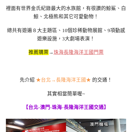
裡面有世界金氏紀錄最大的水族館，有很讚的鯨鯊、白
鯨、北極熊和其它可愛動物！
總共有遊遍８大主題區、10個珍稀動物展館、9項動感
遊樂設施，3大劇場表演！
推薦購票
→
珠海長隆海洋王國門票
先介紹
★台北→長隆海洋王國★
的交通！
其實相當簡單喔~
【台北-澳門-珠海-長隆海洋王國交通】