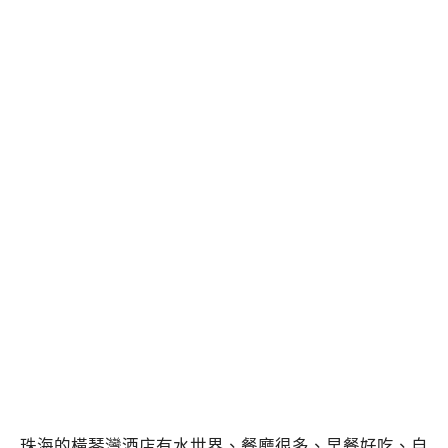
珠海的橫琴灣酒店有水世界、餐廳很多、早餐好吃、自