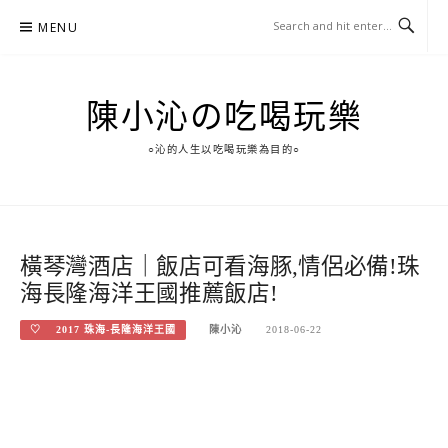
Skip
MENU
to
content
陳小沁の吃喝玩樂
○沁的人生以吃喝玩樂為目的○
橫琴灣酒店｜飯店可看海豚,情侶必備!珠
海長隆海洋王國推薦飯店!
♡ 2017 珠海-長隆海洋王國
陳小沁
2018-06-22