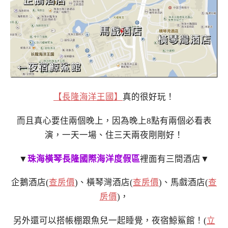
【長隆海洋王國】
真的很好玩！
而且真心要住兩個晚上，因為晚上8點有兩個必看表
演，一天一場、住三天兩夜剛剛好！
▼
珠海橫琴長隆國際海洋度假區
裡面有三間酒店▼
企鵝酒店(
查房價
)、橫琴灣酒店(
查房價
)、馬戲酒店(
查
房價
)，
另外還可以搭帳棚跟魚兒一起睡覺，夜宿鯨鯊館！(
立