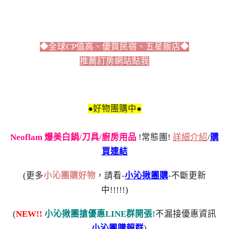
◆全球CP值高、優質民宿、五星飯店◆
推薦訂房網站點我
●好物團購中●
Neoflam 爆美白鍋/刀具/廚房用品
!常態團!
詳細介紹
/
購
買連結
(更多
小沁團購好物
，請看-
小沁揪團購
-不斷更新
中!!!!!)
(
NEW!!
小沁揪團搶優惠LINE群開張!
不漏接優惠資訊
→
小沁團購賴群
)