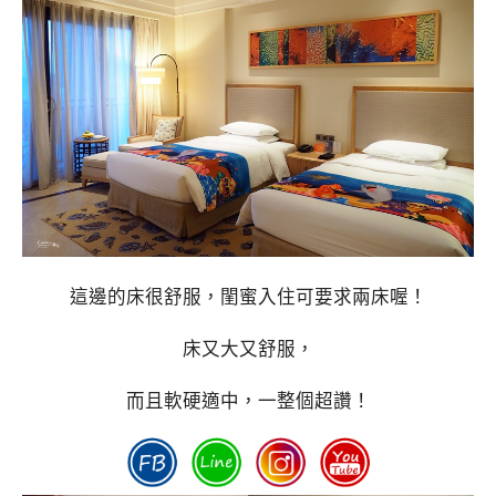
這邊的床很舒服，閨蜜入住可要求兩床喔！
床又大又舒服，
而且軟硬適中，一整個超讚！