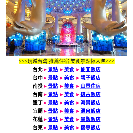
>>>玩遍台灣 推薦住宿 美食景點懶人包<<<
台北
►
景點
►
美食
►
便宜飯店
台中
►
景點
►
美食
►
親子飯店
南投
►
景點
►
美食
►
山景住宿
台南
►
景點
►
美食
►
復古飯店
墾丁
►
景點
►
美食
►
海景飯店
宜蘭
►
景點
►
美食
►
溫泉飯店
花蓮
►
景點
►
美食
►
景觀飯店
台東
►
景點
►
美食
►
優惠飯店