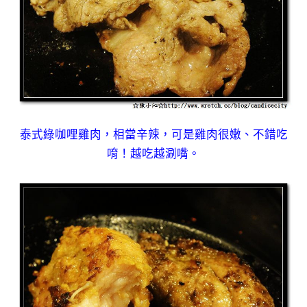
泰式綠咖哩雞肉，相當辛辣，可是雞肉很嫩、不錯吃
唷！越吃越涮嘴。