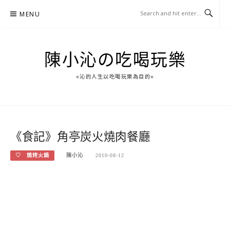
Skip
MENU
to
content
陳小沁の吃喝玩樂
○沁的人生以吃喝玩樂為目的○
《食記》角亭炭火燒肉餐廳
♡ 燒烤火鍋
陳小沁
2010-08-12