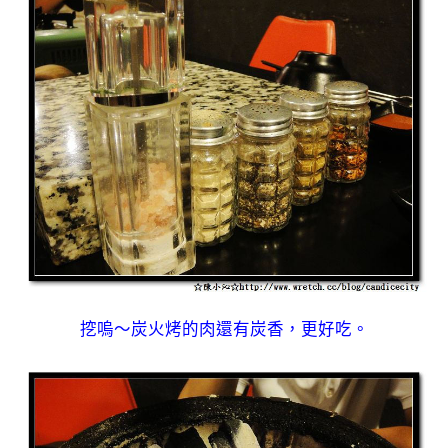
挖嗚～炭火烤的肉還有炭香，更好吃。