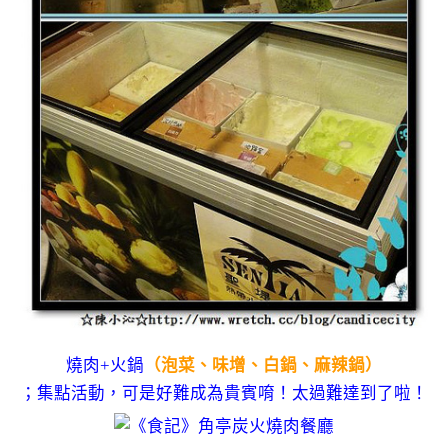
燒肉+火鍋
（泡菜、味增、白鍋、麻辣鍋）
；集點活動，可是好難成為貴賓唷！太過難達到了啦！