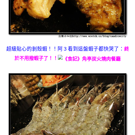
超級貼心的剝殼蝦！！阿３看到這盤蝦子都快哭了：
終
於不用撥蝦子了！！