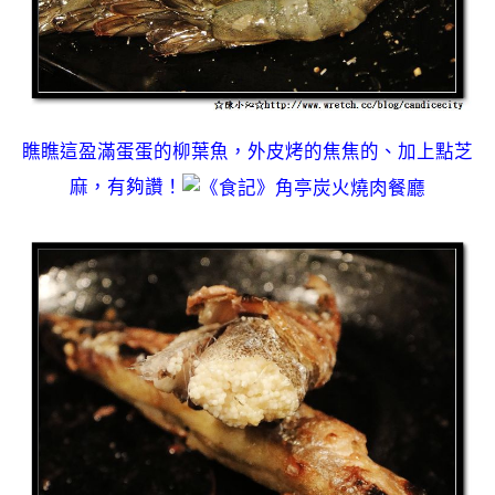
瞧瞧這盈滿蛋蛋的柳葉魚，外皮烤的焦焦的、加上點芝
麻，有夠讚！