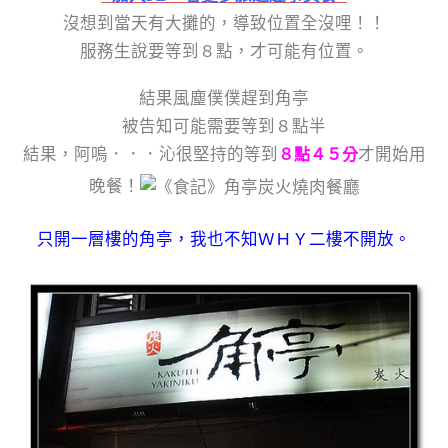
沒想到當天有大攤的，導致位置全沒哩！！
服務生說要等到８點，才可能有位置。
結果風塵僕僕趕到角亭
被告知可能需要等到８點半
結果，阿嗚．．．沁很堅持的等到
才開始用
８點４５分
晚餐！
只開一層樓的角亭，我也不知ＷＨＹ二樓不開放。