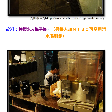
飲料：
。
（另每人加ＮＴ３０可享用汽
檸檬水＆梅子綠
水喝到飽）