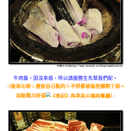
牛肉盤。因沒來過，所以請服務生先幫我們配。
（後來沁想：應該自己點的！不然都被這些餵飽了說。
加點戰力好弱
）