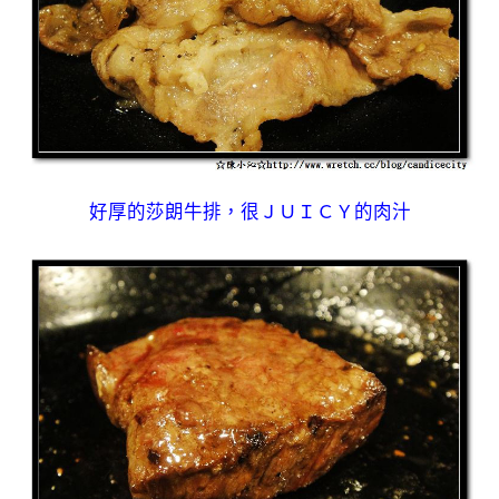
好厚的莎朗牛排，很ＪＵＩＣＹ的肉汁