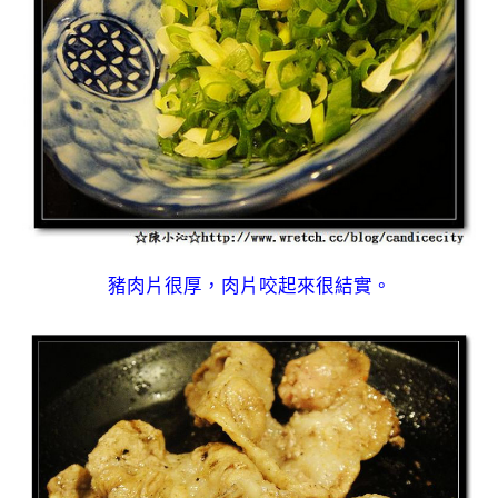
豬肉片很厚，肉片咬起來很結實。