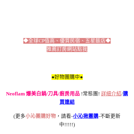
◆全球CP值高、優質民宿、五星飯店◆
推薦訂房網站點我
●好物團購中●
Neoflam 爆美白鍋/刀具/廚房用品
!常態團!
詳細介紹
/
購
買連結
(更多
小沁團購好物
，請看-
小沁揪團購
-不斷更新
中!!!!!)