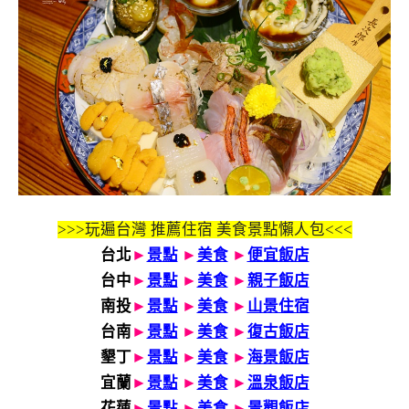
>>>玩遍台灣 推薦住宿 美食景點懶人包<<<
台北
►
景點
►
美食
►
便宜飯店
台中
►
景點
►
美食
►
親子飯店
南投
►
景點
►
美食
►
山景住宿
台南
►
景點
►
美食
►
復古飯店
墾丁
►
景點
►
美食
►
海景飯店
宜蘭
►
景點
►
美食
►
溫泉飯店
花蓮
►
景點
►
美食
►
景觀飯店