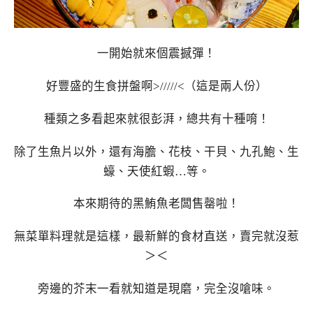
一開始就來個震撼彈！
好豐盛的生食拼盤啊>/////<（這是兩人份）
種類之多看起來就很彭湃，總共有十種唷！
除了生魚片以外，還有海膽、花枝、干貝、九孔鮑、生
蠔、天使紅蝦…等。
本來期待的黑鮪魚老闆售罄啦！
無菜單料理就是這樣，最新鮮的食材直送，賣完就沒惹
＞＜
旁邊的芥末一看就知道是現磨，完全沒嗆味。