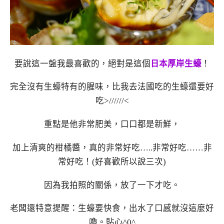
要說這一盤我最喜歡的，絕對是這個
日本厚岸生蠔
！
完全沒有生蠔特有的腥味，比我去法國吃的生蠔還要好
吃>//////<
重點是他非常肥美，口口都是新鮮，
加上清爽的柑橘醬，真的非常好吃…..非常好吃……非
常好吃！(好喜歡所以說三次)
因為我拍照的關係，放了一下才吃。
老闆還特意提醒：生蠔要快食，出水了口感就沒這麼好
嚕。貼心^0^