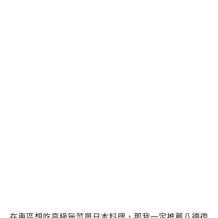
在東區想吃高級無菜單日本料理，那我一定推薦八德復