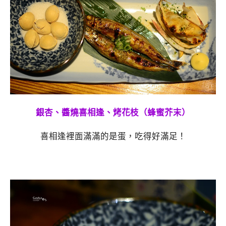
銀杏、醬燒喜相逢、烤花枝（蜂蜜芥末）
喜相逢裡面滿滿的是蛋，吃得好滿足！