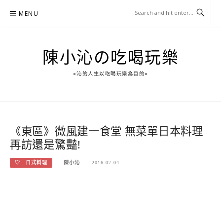
Skip
MENU
to
content
陳小沁の吃喝玩樂
○沁的人生以吃喝玩樂為目的○
《東區》微風建一食堂 無菜單日本料理
再訪還是驚豔!
♡ 日式料理
陳小沁
2016-07-04