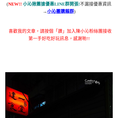
(
NEW!!
小沁揪團搶優惠LINE群開張!
不漏接優惠資訊
→
小沁團購賴群
)
喜歡我的文章，請按個「讚」加入陳小沁粉絲團接收
第一手好吃好玩訊息，感謝喲!!