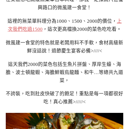
興路口的微風建一食堂！
這裡的無菜單料理分為1000、1500、2000的價位，
上
次我們吃過1500
，這次更高檔換2000的菜色吃吃看。
微風建一食堂的特色就是老闆用料不手軟，食材高級新
鮮沒話說！過節慶生宴客必備>////<
這天我們2000的菜色包括生魚片拼盤、厚岸生蠔、海
膽、波士頓龍蝦、海膽鮮蝦烏龍麵、和牛…等總共九道
菜，
不誇裝，吃到肚皮快破了的飽足！重點是每一項都很好
吃！真心推薦>/////<