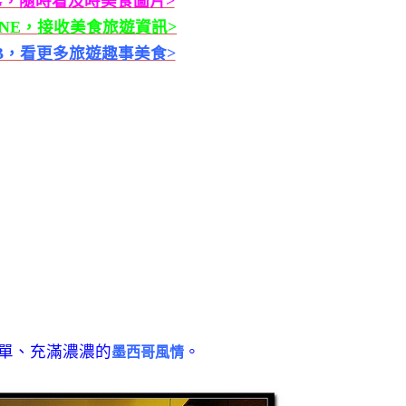
G，隨時看及時美食圖片>
INE，接收美食旅遊資訊>
B，看更多旅遊趣事美食>
單、充滿濃濃的
。
墨西哥風情