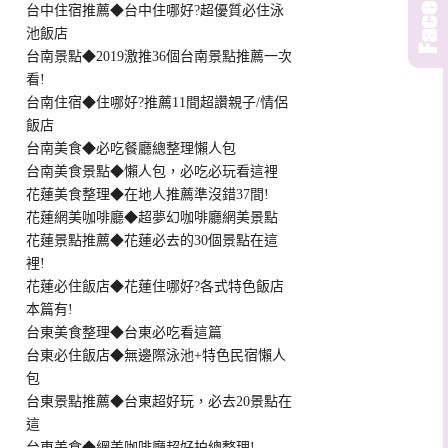
台中住宿推薦◆台中住哪好?超優質必住泳
池飯店
台南景點◆2019激推36個台南景點推薦一次
看!
台南住宿◆住哪好?推薦11間超讚親子/情侶
飯店
台南美食◆必吃餐廳總整理懶人包
台南美食景點◆懶人包，必吃必玩看這裡
花蓮美食整理◆在地人推薦準沒錯37間!
花蓮網美咖啡廳◆超夢幻咖啡廳網美景點
花蓮景點推薦◆花蓮必去的30個景點在這
裡!
花蓮必住飯店◆花蓮住哪好?各式特色飯店
本篇有!
台東美食整理◆台東必吃看這篇
台東必住飯店◆無邊際泳池+特色民宿懶人
包
台東景點推薦◆台東超好玩，必去20景點在
這
台東美食◆網美咖啡廳超好拍總整理!