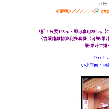
只是
好胖唷＞／／／／／＜
5折！只要125元，即可享用250元【Oo
〈含碳烤雞排波利多套餐（可樂/果汁二
樂/果汁二選
Ｏｏｌ
小小店面、兩