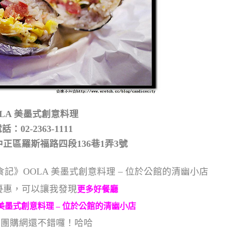
OLA 美墨式創意料理
話：02-2363-1111
正區羅斯福路四段136巷1弄3號
優惠，可以讓我發現
更多好餐廳
得團購網還不錯囉！哈哈