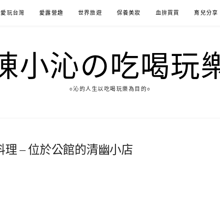
愛玩台灣
愛露營趣
世界旅遊
保養美妝
血拚買買
育兒分享
陳小沁の吃喝玩
○沁的人生以吃喝玩樂為目的○
料理 – 位於公館的清幽小店