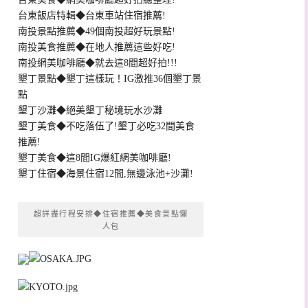
台東飯店特輯◆台東車站住宿推薦!
南投景點推薦◆49個南投超好玩景點!
南投美食推薦◆在地人推薦這些好吃!
南投網美咖啡廳◆就去這8間超好拍!!!
墾丁景點◆墾丁這樣玩！IG激推36個墾丁景
點
墾丁沙灘◆絕美墾丁秘境玩水沙灘
墾丁美食◆不吃落伍了!墾丁必吃32間美食
推薦!
墾丁美食◆這8間IG爆紅網美咖啡廳!
墾丁住宿◆海景住宿12間,無邊泳池+沙灘!
超詳盡行程安排◆住宿推薦◆美食景點懶
人包