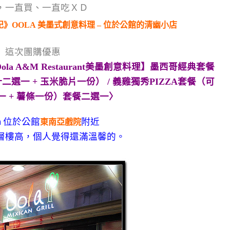
，一直買、一直吃ＸＤ
這次團購優惠
la A&M Restaurant美墨創意料理】墨西哥經典套餐
選一 + 玉米脆片一份） / 義雞獨秀PIZZA套餐（可
一 + 薯條一份）套餐二選一〉
ａ位於公館
附近
東南亞戲院
層樓高，個人覺得還滿溫馨的。