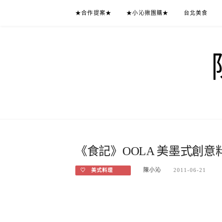
Skip
★合作提案★
★小沁揪團購★
台北美食
to
content
《食記》OOLA 美墨式創意
陳小沁
2011-06-21
♡ 美式料理