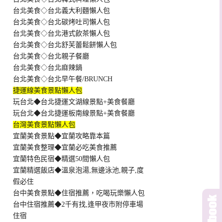
台北美食◇台北義大利麵懶人包
台北美食◇台北碳烤吐司懶人包
台北美食◇台北港式飲茶懶人包
台北美食◇台北舒芙蕾鬆餅懶人包
台北美食◇台北親子餐廳
台北美食◇台北麻辣鍋
台北美食◇台北早午餐/BRUNCH
捷運線美食景點懶人包
玩台北◆台北捷運文湖線景點+美食餐廳
玩台北◆台北捷運板南線景點+美食餐廳
台灣美食景點懶人包
宜蘭美食景點◆宜蘭攻略靠本篇
宜蘭美食整理◆宜蘭必吃美食推薦
宜蘭特色民宿◆精選50間懶人包
宜蘭精選飯店◆溫泉泡湯,無邊泳池,親子,度
假必住
台中美食景點◆住宿推薦，吃喝玩樂懶人包
台中住宿推薦◆2千有找,逢甲夜市附停車場
住宿