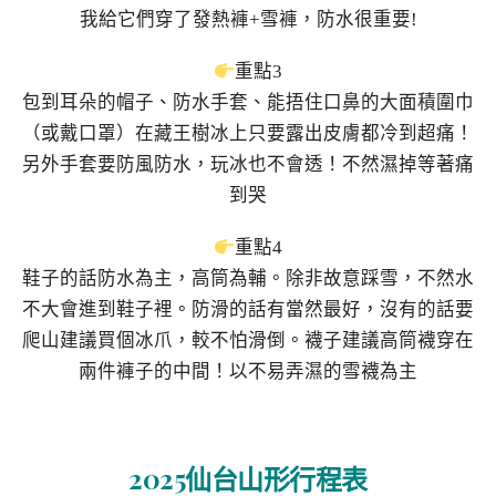
我給它們穿了發熱褲+雪褲，防水很重要!
重點3
包到耳朵的帽子、防水手套、能捂住口鼻的大面積圍巾
（或戴口罩）在藏王樹冰上只要露出皮膚都冷到超痛！
另外手套要防風防水，玩冰也不會透！不然濕掉等著痛
到哭
重點4
鞋子的話防水為主，高筒為輔。除非故意踩雪，不然水
不大會進到鞋子裡。防滑的話有當然最好，沒有的話要
爬山建議買個冰爪，較不怕滑倒。襪子建議高筒襪穿在
兩件褲子的中間！以不易弄濕的雪襪為主
2025仙台山形行程表