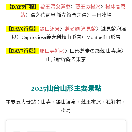
【DAY5行程】
藏王溫泉纜車
〉
蔵王の樹氷
〉
樹冰高原
站
〉湯之花茶屋 新左衛門之湯〉平田牧場
【DAY6行程】
銀山溫泉
〉
蕎麥麵 滝見館
〉瀧見館泡溫
泉〉Capricciosa義大利麵山形店〉Montbell山形店
【DAY7行程】
爬山寺補考
〉山形蕎麦の焔藏 山寺店〉
山形新幹線去東京
2025仙台山形主要景點
主要五大景點：山寺、銀山溫泉、藏王樹冰、狐狸村、
松島