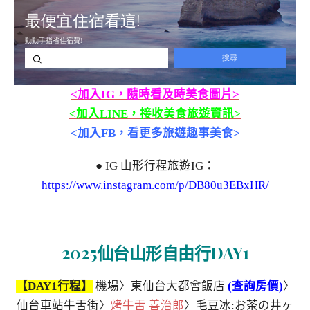
<加入IG，隨時看及時美食圖片>
<加入LINE，接收美食旅遊資訊>
<加入FB，看更多旅遊趣事美食>
● IG 山形行程旅遊IG：
https://www.instagram.com/p/DB80u3EBxHR/
2025仙台山形自由行DAY1
【DAY1行程】
機場〉東仙台大都會飯店
(查詢房價)
〉
仙台車站牛舌街〉
烤牛舌 善治郎
〉毛豆冰:お茶の井ヶ