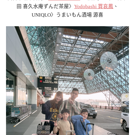
田 喜久水庵ずんだ茶屋〉
Yodobashi 買哀鳳
、
UNIQLO〉うまいもん酒場 源喜