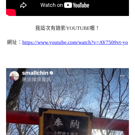
我這次有錄影YOUTUBE喔！
網址：
https://www.youtube.com/watch?v=AY7509vt-yo