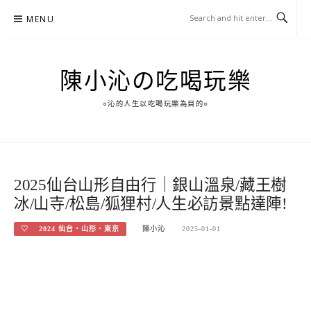
Skip
MENU
to
content
陳小沁の吃喝玩樂
○沁的人生以吃喝玩樂為目的○
2025仙台山形自由行｜銀山溫泉/藏王樹
冰/山寺/松島/狐狸村/人生必訪景點達陣!
♡ 2024 仙台‧山形‧東京
陳小沁
2025-01-01