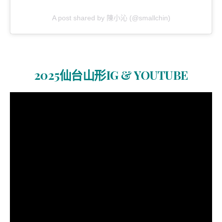
A post shared by 陳小沁 (@smallchin)
2025仙台山形IG & YOUTUBE