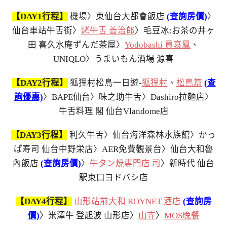
【DAY1行程】
機場〉東仙台大都會飯店
(查詢房價)
〉
仙台車站牛舌街〉
烤牛舌 善治郎
〉毛豆冰:お茶の井ヶ
田 喜久水庵ずんだ茶屋〉
Yodobashi 買哀鳳
、
UNIQLO〉うまいもん酒場 源喜
【DAY2行程】
狐狸村松島一日遊-
狐狸村
、
松島篇
(查
詢優惠)
〉BAPE仙台〉味之助牛舌〉Dashiro拉麵店〉
牛舌料理 閣 仙台Vlandome店
【DAY3行程】
利久牛舌〉仙台海洋森林水族館〉かっ
ぱ寿司 仙台中野栄店〉AER免費觀景台〉仙台大和魯
內飯店
(查詢房價)
〉
牛タン焼専門店 司
〉新時代 仙台
駅東口ヨドバシ店
【DAY4行程】
山形站前大和 ROYNET 酒店
(查詢房
價)
〉米澤牛 登起波 山形店〉
山寺
〉
MOS晚餐