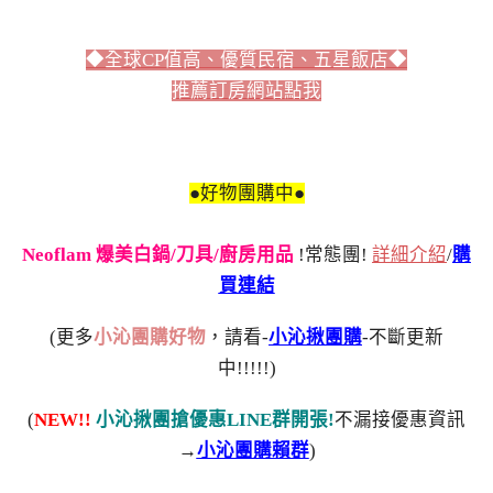
◆全球CP值高、優質民宿、五星飯店◆
推薦訂房網站點我
●好物團購中●
Neoflam 爆美白鍋/刀具/廚房用品
!常態團!
詳細介紹
/
購
買連結
(更多
小沁團購好物
，請看-
小沁揪團購
-不斷更新
中!!!!!)
(
NEW!!
小沁揪團搶優惠LINE群開張!
不漏接優惠資訊
→
小沁團購賴群
)