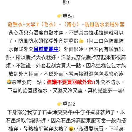
照!
重點1
發熱衣+大學T（毛衣）+（背心）+防風防水羽絨外套
背心我只有溫度負數才穿，不然其實拉起拉鍊就可以
了，防風防水的保暖外套是重點
（阿三白色防風防
水保暖外套
目前開團中
）外面很冷，但室內有暖氣很
熱，所以脫掉大衣就好，洋蔥式穿法脫掉穿起來都很麻
煩，不建議。外套我刻意買大一點，因為這樣包包才能
放到外套裡面，不然外面下雪直接淋濕包包我會心疼
最重要的一點：
建議不要買羽絨外套
!!
外套不防水，
下雪的話直接進水，又濕又冷又重，真的是噩夢一場!
重點2
下身部分我穿了石墨烯瘦瘦褲+牛仔褲這樣就夠了，以
石墨烯取代發熱褲，因為石墨烯高腰束腹可當一般內搭
褲穿，發熱褲平常穿太熱了
小孩很愛玩雪，下半身