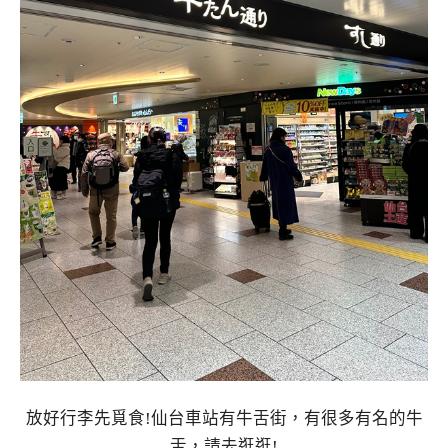
放好行李先覓食!仙台車站有牛舌街，有很多有名的牛
舌，請去逛逛!