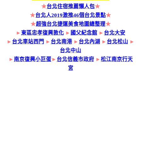
★
台北住宿推薦懶人包
★
★
台北人2019激推46個台北景點
★
★
超強台北捷運美食地圖總整理
★
►
東區忠孝復興敦化
►
國父紀念館
►
台北大安
►
台北車站西門
►
台北南港
►
台北內湖
►
台北松山
►
台北中山
►
南京復興小巨蛋
►
台北信義市政府
►
松江南京行天
宮