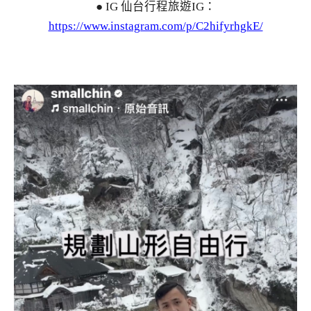
● IG 仙台行程旅遊IG：
https://www.instagram.com/p/C2hifyrhgkE/