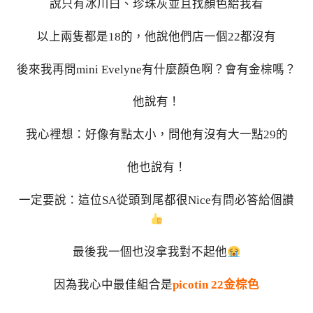
說只有冰川白、珍珠灰並且找顏色給我看
以上兩隻都是18的，他說他們店一個22都沒有
後來我再問mini Evelyne有什麼顏色啊？會有金棕嗎？
他說有！
我心裡想：好像有點太小，問他有沒有大一點29的
他也說有！
一定要說：這位SA從頭到尾都很Nice有問必答給個讚
最後我一個也沒拿我對不起他
因為我心中最佳組合是
picotin 22金棕色