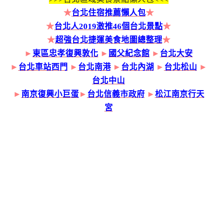
★
台北住宿推薦懶人包
★
★
台北人2019激推46個台北景點
★
★
超強台北捷運美食地圖總整理
★
►
東區忠孝復興敦化
►
國父紀念館
►
台北大安
►
台北車站西門
►
台北南港
►
台北內湖
►
台北松山
►
台北中山
►
南京復興小巨蛋
►
台北信義市政府
►
松江南京行天
宮