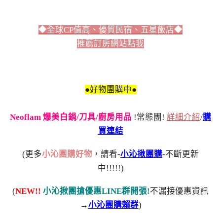
◆全球CP值高、優質民宿、五星飯店◆
推薦訂房網站點我
●好物團購中●
Neoflam 爆美白鍋/刀具/廚房用品
!常態團!
詳細介紹
/
購
買連結
(更多
小沁團購好物
，請看-
小沁揪團購
-不斷更新
中!!!!!)
(
NEW!!
小沁揪團搶優惠LINE群開張!
不漏接優惠資訊
→
小沁團購賴群
)