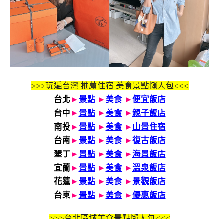
>>>玩遍台灣 推薦住宿 美食景點懶人包<<<
台北
►
景點
►
美食
►
便宜飯店
台中
►
景點
►
美食
►
親子飯店
南投
►
景點
►
美食
►
山景住宿
台南
►
景點
►
美食
►
復古飯店
墾丁
►
景點
►
美食
►
海景飯店
宜蘭
►
景點
►
美食
►
溫泉飯店
花蓮
►
景點
►
美食
►
景觀飯店
台東
►
景點
►
美食
►
優惠飯店
>>>
台北區域美食景點懶人包<<<