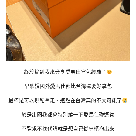
終於輪到我來分享愛馬仕拿包經驗了
早聽說國外愛馬仕都比台灣還要好拿包
最棒是可以現配拿走，這點在台灣真的不大可能了
於是出國我都會特別繞一下愛馬仕碰運氣
不強求不找代購就是想自己從專櫃抱出來