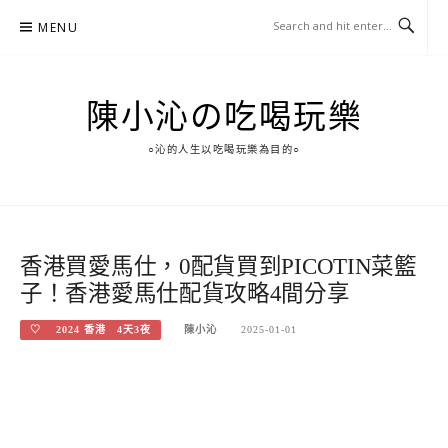
Skip
MENU
to
content
陳小沁の吃喝玩樂
○沁的人生以吃喝玩樂為目的○
香港買愛馬仕，0配貨買到PICOTIN菜籃
子！香港愛馬仕配貨攻略4間分享
♡ 2024 香港 4天3夜
陳小沁
2025-01-01