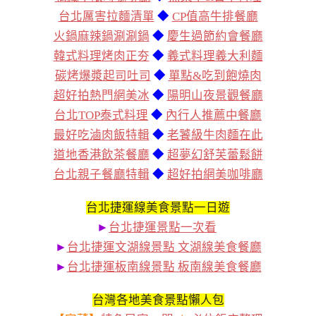
台北厲害拉麵清單
◆
CP值高牛排餐廳
火鍋麻辣鍋涮涮鍋
◆
慶生過節約會餐廳
韓式料理烤肉正夯
◆
義式料理義大利麵
碳烤爆漿起司吐司
◆
單點&吃到飽燒肉
超好拍熱門網美冰
◆
陽明山夜景觀餐廳
台北TOP泰式料理
◆
內行人推薦中餐廳
最好吃滷肉飯特輯
◆
老饕級牛肉麵在此
道地香港飲茶餐廳
◆
超夢幻舒芙蕾鬆餅
台北親子餐廳特輯
◆
超好拍網美咖啡廳
台北捷運線美食景點一日遊
►
台北捷運景點一次看
►
台北捷運文湖線景點 文湖線美食餐廳
►
台北捷運板南線景點 板南線美食餐廳
台灣各地美食景點懶人包