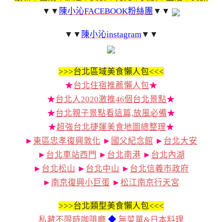
▼▼
陳小沁FACEBOOK粉絲團
▼▼
▼▼
陳小沁instagram
▼▼
>>>
台北區域美食懶人包<<<
★
台北住宿推薦懶人包
★
★
台北人2020激推46個台北景點
★
★
台北親子景點看這篇,放風必備
★
★
超強台北捷運美食地圖總整理
★
►
東區忠孝復興敦化
►
國父紀念館
►
台北大安
►
台北車站西門
►
台北南港
►
台北內湖
►
台北松山
►
台北中山
►
台北信義市政府
►
南京復興小巨蛋
►
松江南京行天宮
>>>
台北類型美食懶人包<<<
私藏不限時咖啡廳
◆
無菜單&日本料理