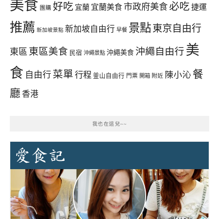
美食
好吃
必吃
市政府美食
宜蘭美食
捷運
宜蘭
團購
推薦
景點
東京自由行
新加坡自由行
早餐
新加坡景點
美
東區美食
沖繩自由行
東區
沖繩美食
民宿
沖繩景點
食
餐
菜單
自由行
行程
陳小沁
釜山自由行
門票
開箱
附近
廳
香港
我也在這兒~~