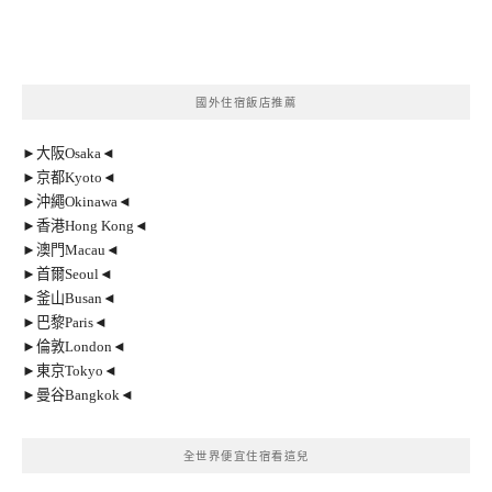
國外住宿飯店推薦
►大阪Osaka◄
►京都Kyoto◄
►沖繩Okinawa◄
►香港Hong Kong◄
►澳門Macau◄
►首爾Seoul◄
►釜山Busan◄
►巴黎Paris◄
►倫敦London◄
►東京Tokyo◄
►曼谷Bangkok◄
全世界便宜住宿看這兒