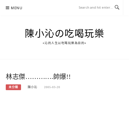
Skip
MENU
to
content
陳小沁の吃喝玩樂
○沁的人生以吃喝玩樂為目的○
林志傑………….帥爆!!
未分類
陳小沁
2005-03-20