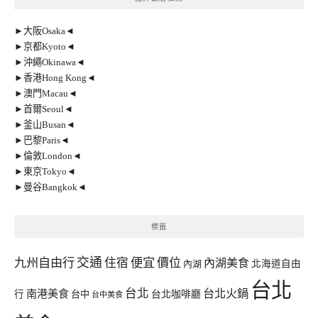
►大阪Osaka◄
►京都Kyoto◄
►沖繩Okinawa◄
►香港Hong Kong◄
►澳門Macau◄
►首爾Seoul◄
►釜山Busan◄
►巴黎Paris◄
►倫敦London◄
►東京Tokyo◄
►曼谷Bangkok◄
標籤
交通
九州自由行
住宿
便宜
價位
內湖美食
內湖
北海道自由
台北
台北
台北火鍋
南港美食
行
台中
台北咖啡廳
台中美食