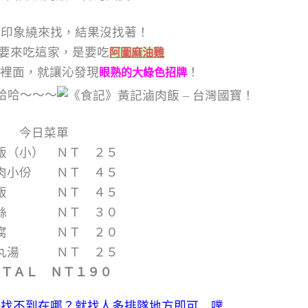
憑印象繞來找，結果沒找著！
要來吃這家，是要吃
阿圖麻油雞
裡面，就讓沁發現
！
眼熟的大綠色招牌
哈哈～～～
今日菜單
飯（小） ＮＴ ２５
肉小份 ＮＴ ４５
肉飯 ＮＴ ４５
筍絲 ＮＴ ３０
豆腐 ＮＴ ２０
丸湯 ＮＴ ２５
ＯＴＡＬ ＮＴ１９０
真找不到在哪？就找人多排隊地方即可 噗