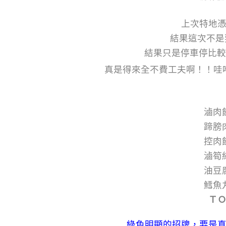
上次特地
結果這次不是
結果只是停車停比較
真是得來全不費工夫啊！！哇
滷肉
蹄膀
控
滷
油
鱈魚
Ｔ
綠色明顯的招牌，要是