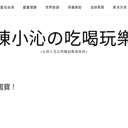
愛玩台灣
愛露營趣
世界旅遊
保養美妝
血拚買買
育兒分享
陳小沁の吃喝玩
○沁的人生以吃喝玩樂為目的○
國寶！