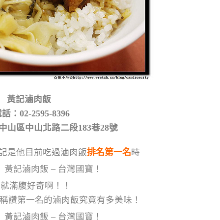
黃記滷肉飯
話：02-2595-8396
中山區中山北路二段183巷28號
記是他目前吃過滷肉飯
排名第一名
時
沁就滿腹好奇啊！！
ely稱讚第一名的滷肉飯究竟有多美味！