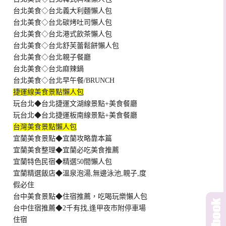
台北美食◇台北義大利麵懶人包
台北美食◇台北碳烤吐司懶人包
台北美食◇台北港式飲茶懶人包
台北美食◇台北舒芙蕾鬆餅懶人包
台北美食◇台北親子餐廳
台北美食◇台北麻辣鍋
台北美食◇台北早午餐/BRUNCH
捷運線美食景點懶人包
玩台北◆台北捷運文湖線景點+美食餐廳
玩台北◆台北捷運板南線景點+美食餐廳
台灣美食景點懶人包
宜蘭美食景點◆宜蘭攻略靠本篇
宜蘭美食整理◆宜蘭必吃美食推薦
宜蘭特色民宿◆精選50間懶人包
宜蘭精選飯店◆溫泉泡湯,無邊泳池,親子,度
假必住
台中美食景點◆住宿推薦，吃喝玩樂懶人包
台中住宿推薦◆2千有找,逢甲夜市附停車場
住宿