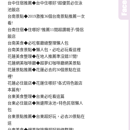
台中住宿推薦◆台中住哪好?超優質必住泳
池飯店
台南景點◆2019激推36個台南景點推薦一次
看!
台南住宿◆住哪好?推薦11間超讚親子/情侶
飯店
台南美食◆必吃餐廳總整理懶人包
台南美食景點◆懶人包，必吃必玩看這裡
花蓮美食整理◆在地人推薦準沒錯37間!
花蓮網美咖啡廳◆超夢幻咖啡廳網美景點
花蓮景點推薦◆花蓮必去的30個景點在這
裡!
花蓮必住飯店◆花蓮住哪好?各式特色飯店
本篇有!
台東美食整理◆台東必吃看這篇
台東必住飯店◆無邊際泳池+特色民宿懶人
包
台東景點推薦◆台東超好玩，必去20景點在
這
台東美食◆網美咖啡廳超好拍總整理!