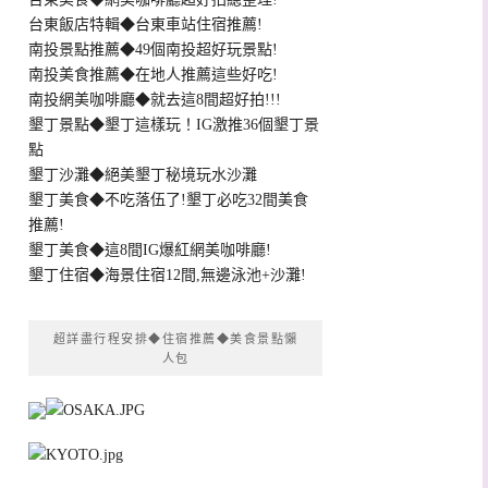
台東飯店特輯◆台東車站住宿推薦!
南投景點推薦◆49個南投超好玩景點!
南投美食推薦◆在地人推薦這些好吃!
南投網美咖啡廳◆就去這8間超好拍!!!
墾丁景點◆墾丁這樣玩！IG激推36個墾丁景
點
墾丁沙灘◆絕美墾丁秘境玩水沙灘
墾丁美食◆不吃落伍了!墾丁必吃32間美食
推薦!
墾丁美食◆這8間IG爆紅網美咖啡廳!
墾丁住宿◆海景住宿12間,無邊泳池+沙灘!
超詳盡行程安排◆住宿推薦◆美食景點懶
人包