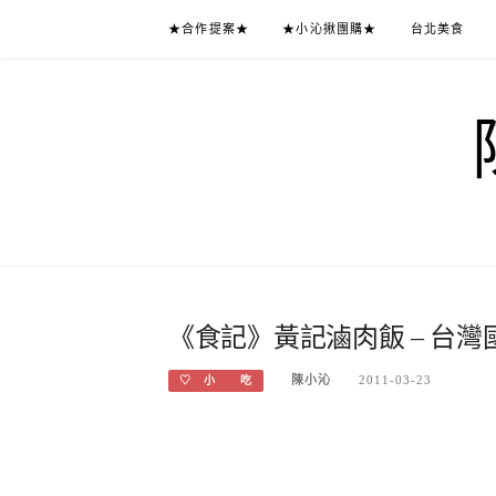
Skip
★合作提案★
★小沁揪團購★
台北美食
to
content
《食記》黃記滷肉飯 – 台灣
陳小沁
2011-03-23
♡ 小 吃