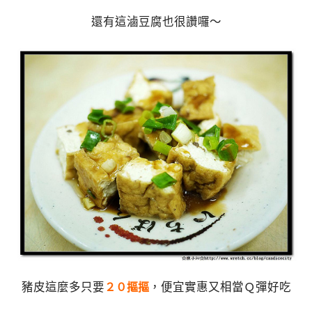
還有這滷豆腐也很讚囉～
豬皮這麼多只要
，便宜實惠又相當Ｑ彈好吃
２０摳摳