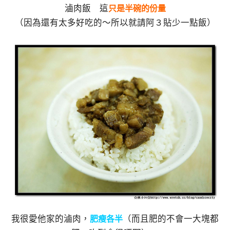
滷肉飯 這
只是半碗的份量
（因為還有太多好吃的～所以就請阿３貼少一點飯）
我很愛他家的滷肉，
（而且肥的不會一大塊都
肥瘦各半