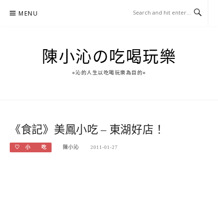
Skip
MENU
to
content
陳小沁の吃喝玩樂
○沁的人生以吃喝玩樂為目的○
《食記》美鳳小吃 – 東湖好店！
♡ 小 吃
陳小沁
2011-01-27