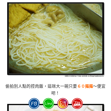
偷拍別人點的控肉飯，這咪大一碗只要
～便宜
６０摳摳
吧！