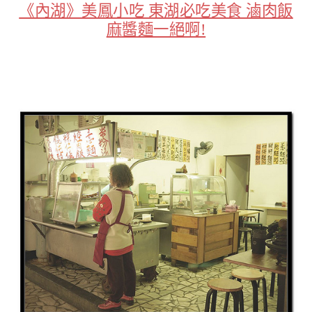
《內湖》美鳳小吃 東湖必吃美食 滷肉飯
麻醬麵一絕啊!