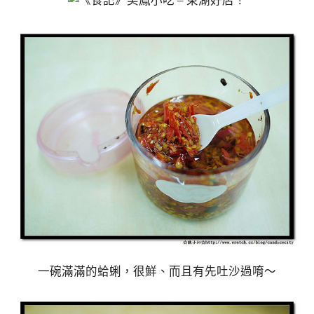
一碗滿滿的蛤蜊，很鮮、而且有先吐沙過唷～