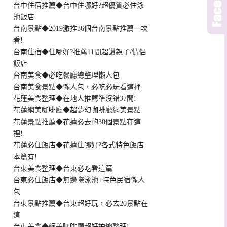
台中住宿推薦◆台中住哪好?超優質必住泳
池飯店
台南景點◆2019激推36個台南景點推薦一次
看!
台南住宿◆住哪好?推薦11間超讚親子/情侶
飯店
台南美食◆必吃餐廳總整理懶人包
台南美食景點◆懶人包，必吃必玩看這裡
花蓮美食整理◆在地人推薦準沒錯37間!
花蓮網美咖啡廳◆超夢幻咖啡廳網美景點
花蓮景點推薦◆花蓮必去的30個景點在這
裡!
花蓮必住飯店◆花蓮住哪好?各式特色飯店
本篇有!
台東美食整理◆台東必吃看這篇
台東必住飯店◆無邊際泳池+特色民宿懶人
包
台東景點推薦◆台東超好玩，必去20景點在
這
台東美食◆網美咖啡廳超好拍總整理!