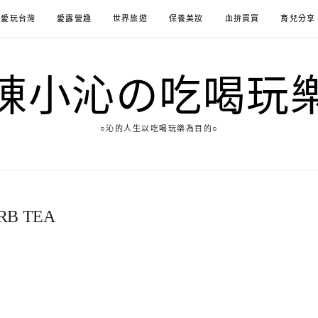
愛玩台灣
愛露營趣
世界旅遊
保養美妝
血拚買買
育兒分享
陳小沁の吃喝玩
○沁的人生以吃喝玩樂為目的○
B TEA