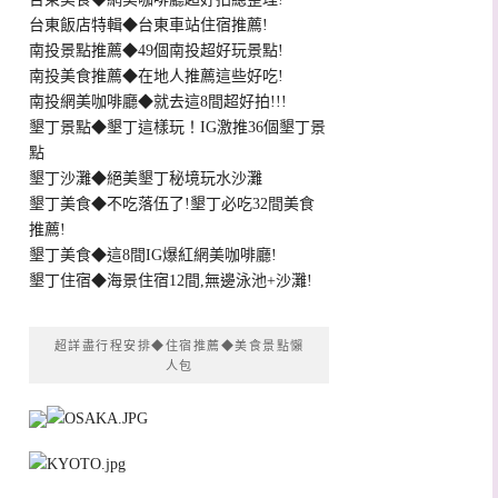
台東飯店特輯◆台東車站住宿推薦!
南投景點推薦◆49個南投超好玩景點!
南投美食推薦◆在地人推薦這些好吃!
南投網美咖啡廳◆就去這8間超好拍!!!
墾丁景點◆墾丁這樣玩！IG激推36個墾丁景
點
墾丁沙灘◆絕美墾丁秘境玩水沙灘
墾丁美食◆不吃落伍了!墾丁必吃32間美食
推薦!
墾丁美食◆這8間IG爆紅網美咖啡廳!
墾丁住宿◆海景住宿12間,無邊泳池+沙灘!
超詳盡行程安排◆住宿推薦◆美食景點懶
人包