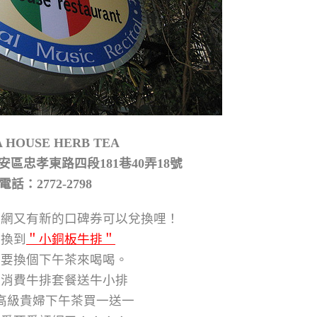
A HOUSE HERB TEA
區忠孝東路四段181巷40弄18號
電話：2772-2798
評網又有新的口碑券可以兌換哩！
次換到
＂小銅板牛排＂
我要換個下午茶來喝喝。
是消費牛排套餐送牛小排
高級貴婦下午茶買一送一