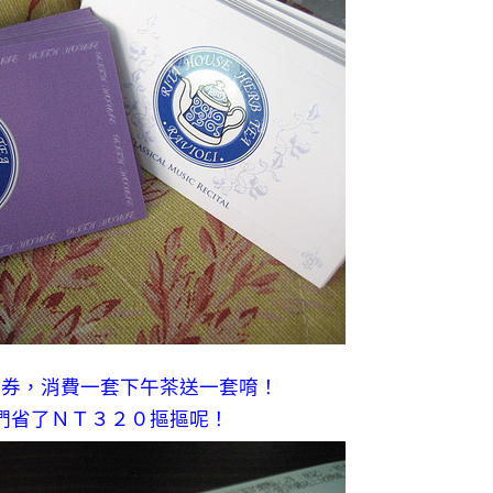
碑券，消費一套下午茶送一套唷！
們省了ＮＴ３２０摳摳呢！