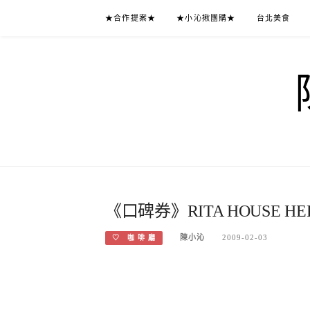
Skip
★合作提案★
★小沁揪團購★
台北美食
to
content
《口碑券》RITA HOUSE HER
陳小沁
2009-02-03
♡ 咖 啡 廳