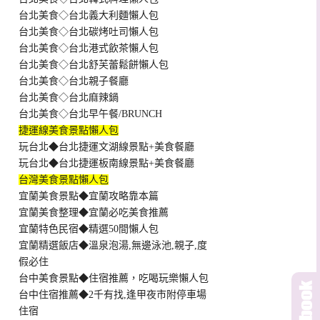
台北美食◇台北義大利麵懶人包
台北美食◇台北碳烤吐司懶人包
台北美食◇台北港式飲茶懶人包
台北美食◇台北舒芙蕾鬆餅懶人包
台北美食◇台北親子餐廳
台北美食◇台北麻辣鍋
台北美食◇台北早午餐/BRUNCH
捷運線美食景點懶人包
玩台北◆台北捷運文湖線景點+美食餐廳
玩台北◆台北捷運板南線景點+美食餐廳
台灣美食景點懶人包
宜蘭美食景點◆宜蘭攻略靠本篇
宜蘭美食整理◆宜蘭必吃美食推薦
宜蘭特色民宿◆精選50間懶人包
宜蘭精選飯店◆溫泉泡湯,無邊泳池,親子,度
假必住
台中美食景點◆住宿推薦，吃喝玩樂懶人包
台中住宿推薦◆2千有找,逢甲夜市附停車場
住宿