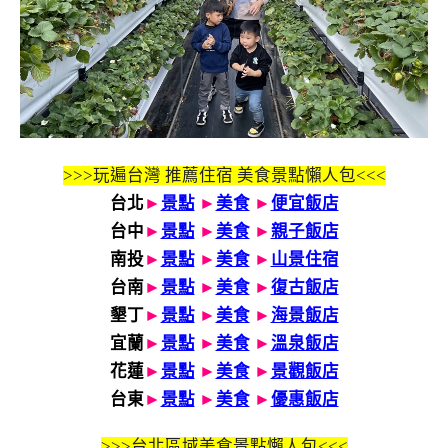
>>>玩遍台灣 推薦住宿 美食景點懶人包<<<
台北
►
景點
►
美食
►
便宜飯店
台中
►
景點
►
美食
►
親子飯店
南投
►
景點
►
美食
►
山景住宿
台南
►
景點
►
美食
►
復古飯店
墾丁
►
景點
►
美食
►
海景飯店
宜蘭
►
景點
►
美食
►
溫泉飯店
花蓮
►
景點
►
美食
►
景觀飯店
台東
►
景點
►
美食
►
優惠飯店
>>>
台北區域美食景點懶人包<<<