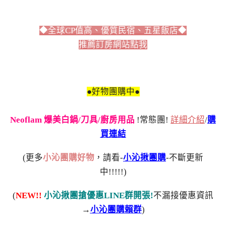
◆全球CP值高、優質民宿、五星飯店◆
推薦訂房網站點我
●好物團購中●
Neoflam 爆美白鍋/刀具/廚房用品
!常態團!
詳細介紹
/
購
買連結
(更多
小沁團購好物
，請看-
小沁揪團購
-不斷更新
中!!!!!)
(
NEW!!
小沁揪團搶優惠LINE群開張!
不漏接優惠資訊
→
小沁團購賴群
)