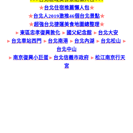
★
台北住宿推薦懶人包
★
★
台北人2019激推46個台北景點
★
★
超強台北捷運美食地圖總整理
★
►
東區忠孝復興敦化
►
國父紀念館
►
台北大安
►
台北車站西門
►
台北南港
►
台北內湖
►
台北松山
►
台北中山
►
南京復興小巨蛋
►
台北信義市政府
►
松江南京行天
宮