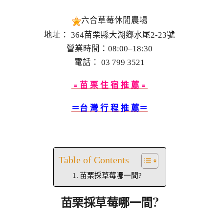
六合草莓休閒農場
地址： 364苗栗縣大湖鄉水尾2-23號
營業時間：08:00–18:30
電話： 03 799 3521
﹦苗 栗 住 宿 推 薦﹦
＝台 灣 行 程 推 薦＝
Table of Contents
苗栗採草莓哪一間?
苗栗採草莓哪一間?