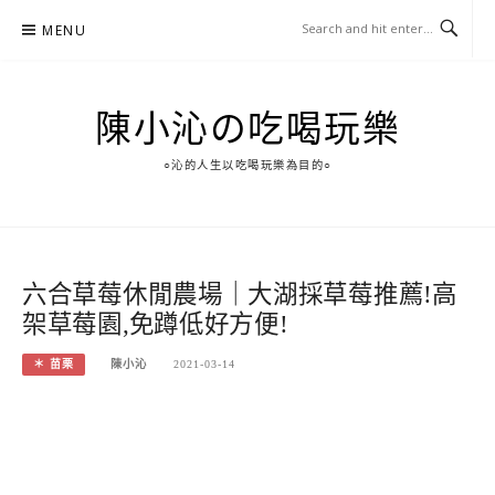
Skip
MENU
to
content
陳小沁の吃喝玩樂
○沁的人生以吃喝玩樂為目的○
六合草莓休閒農場｜大湖採草莓推薦!高
架草莓園,免蹲低好方便!
＊ 苗栗
陳小沁
2021-03-14