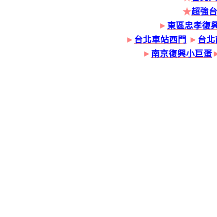
★
超強
►
東區忠孝復
►
台北車站西門
►
台北
►
南京復興小巨蛋