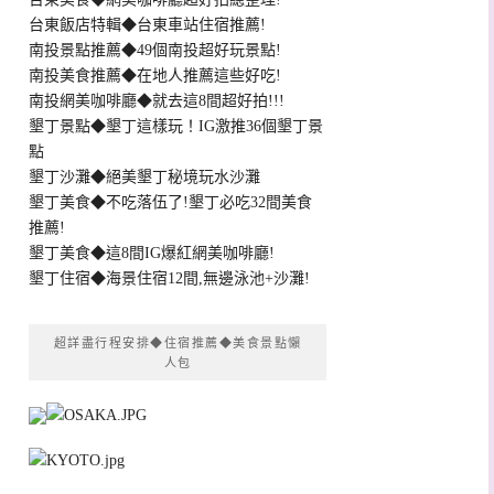
台東飯店特輯◆台東車站住宿推薦!
南投景點推薦◆49個南投超好玩景點!
南投美食推薦◆在地人推薦這些好吃!
南投網美咖啡廳◆就去這8間超好拍!!!
墾丁景點◆墾丁這樣玩！IG激推36個墾丁景
點
墾丁沙灘◆絕美墾丁秘境玩水沙灘
墾丁美食◆不吃落伍了!墾丁必吃32間美食
推薦!
墾丁美食◆這8間IG爆紅網美咖啡廳!
墾丁住宿◆海景住宿12間,無邊泳池+沙灘!
超詳盡行程安排◆住宿推薦◆美食景點懶
人包