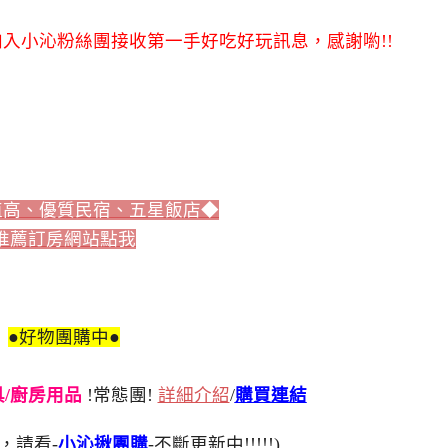
入小沁粉絲團接收第一手好吃好玩訊息，感謝喲!!
值高、優質民宿、五星飯店◆
推薦訂房網站點我
●好物團購中●
刀具/廚房用品
!常態團!
詳細介紹
/
購買連結
，請看-
小沁揪團購
-不斷更新中!!!!!)