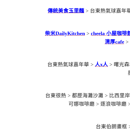
傳統美食玉里麵
> 台東熱氣球嘉年華
柴米DailyKitchen
>
cheela 小屋咖啡
清厚cafe
>
台東熱氣球嘉年華 >
人x人
> 曙光森
台東很熱 > 都歷海灘沙灘 > 比西里岸
可娜咖啡廳 > 逐浪咖啡廳 
台東伯朗畫框 