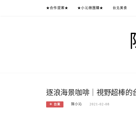
Skip
★合作提案★
★小沁揪團購★
台北美食
to
content
逐浪海景咖啡｜視野超棒的台
陳小沁
2021-02-08
＊ 台東