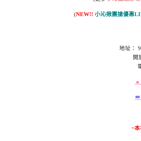
(
NEW!!
小沁揪團搶優惠LI
地址： 
開放
電
﹦
＝
~