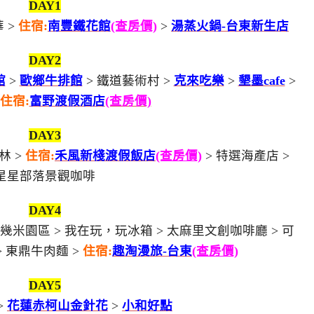
DAY1
 >
住宿:
南豐鐵花館
(查房價)
>
湯蒸火鍋-台東新生店
DAY2
館
>
歐鄉牛排館
> 鐵道藝術村 >
克來吃樂
>
墾墨cafe
>
住宿:
富野渡假酒店
(查房價)
DAY3
林 >
住宿:
禾風新棧渡假飯店
(查房價)
> 特選海產店 >
星星部落景觀咖啡
DAY4
幾米園區 > 我在玩，玩冰箱 > 太麻里文創咖啡廳 > 可
> 東鼎牛肉麵 >
住宿:
趣淘漫旅-台東
(查房價)
DAY5
>
花蓮赤柯山金針花
>
小和好點