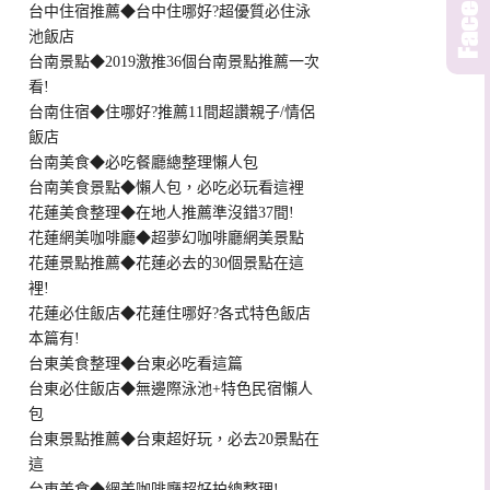
台中住宿推薦◆台中住哪好?超優質必住泳
池飯店
台南景點◆2019激推36個台南景點推薦一次
看!
台南住宿◆住哪好?推薦11間超讚親子/情侶
飯店
台南美食◆必吃餐廳總整理懶人包
台南美食景點◆懶人包，必吃必玩看這裡
花蓮美食整理◆在地人推薦準沒錯37間!
花蓮網美咖啡廳◆超夢幻咖啡廳網美景點
花蓮景點推薦◆花蓮必去的30個景點在這
裡!
花蓮必住飯店◆花蓮住哪好?各式特色飯店
本篇有!
台東美食整理◆台東必吃看這篇
台東必住飯店◆無邊際泳池+特色民宿懶人
包
台東景點推薦◆台東超好玩，必去20景點在
這
台東美食◆網美咖啡廳超好拍總整理!