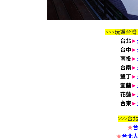
>>>玩遍台灣
台北
►
台中
►
南投
►
台南
►
墾丁
►
宜蘭
►
花蓮
►
台東
►
>>>
台北
★
★
台北人