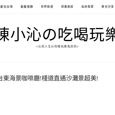
愛玩台灣
愛露營趣
世界旅遊
保養美妝
血拚買買
育兒分享
陳小沁の吃喝玩
○沁的人生以吃喝玩樂為目的○
東海景咖啡廳!棧道直通沙灘景超美!