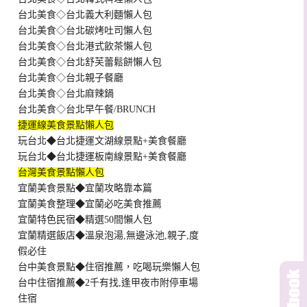
台北美食◇台北義大利麵懶人包
台北美食◇台北碳烤吐司懶人包
台北美食◇台北港式飲茶懶人包
台北美食◇台北舒芙蕾鬆餅懶人包
台北美食◇台北親子餐廳
台北美食◇台北麻辣鍋
台北美食◇台北早午餐/BRUNCH
捷運線美食景點懶人包
玩台北◆台北捷運文湖線景點+美食餐廳
玩台北◆台北捷運板南線景點+美食餐廳
台灣美食景點懶人包
宜蘭美食景點◆宜蘭攻略靠本篇
宜蘭美食整理◆宜蘭必吃美食推薦
宜蘭特色民宿◆精選50間懶人包
宜蘭精選飯店◆溫泉泡湯,無邊泳池,親子,度
假必住
台中美食景點◆住宿推薦，吃喝玩樂懶人包
台中住宿推薦◆2千有找,逢甲夜市附停車場
住宿