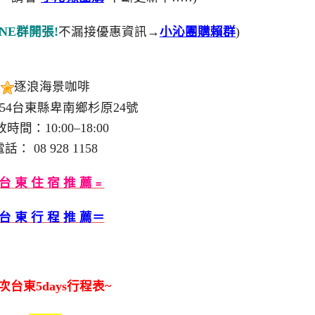
NE群開張!
不漏接優惠資訊→
小沁團購賴群
)
逐浪海景咖啡
954台東縣卑南鄉杉原24號
時間：10:00–18:00
話： 08 928 1158
台 東 住 宿 推 薦﹦
台 東 行 程 推 薦＝
本次台東
5days行程表~