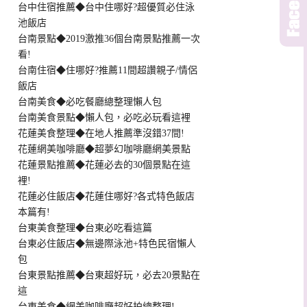
台中住宿推薦◆台中住哪好?超優質必住泳
池飯店
台南景點◆2019激推36個台南景點推薦一次
看!
台南住宿◆住哪好?推薦11間超讚親子/情侶
飯店
台南美食◆必吃餐廳總整理懶人包
台南美食景點◆懶人包，必吃必玩看這裡
花蓮美食整理◆在地人推薦準沒錯37間!
花蓮網美咖啡廳◆超夢幻咖啡廳網美景點
花蓮景點推薦◆花蓮必去的30個景點在這
裡!
花蓮必住飯店◆花蓮住哪好?各式特色飯店
本篇有!
台東美食整理◆台東必吃看這篇
台東必住飯店◆無邊際泳池+特色民宿懶人
包
台東景點推薦◆台東超好玩，必去20景點在
這
台東美食◆網美咖啡廳超好拍總整理!