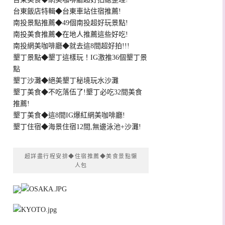
台東飯店特輯◆台東車站住宿推薦!
南投景點推薦◆49個南投超好玩景點!
南投美食推薦◆在地人推薦這些好吃!
南投網美咖啡廳◆就去這8間超好拍!!!
墾丁景點◆墾丁這樣玩！IG激推36個墾丁景
點
墾丁沙灘◆絕美墾丁秘境玩水沙灘
墾丁美食◆不吃落伍了!墾丁必吃32間美食
推薦!
墾丁美食◆這8間IG爆紅網美咖啡廳!
墾丁住宿◆海景住宿12間,無邊泳池+沙灘!
超詳盡行程安排◆住宿推薦◆美食景點懶
人包