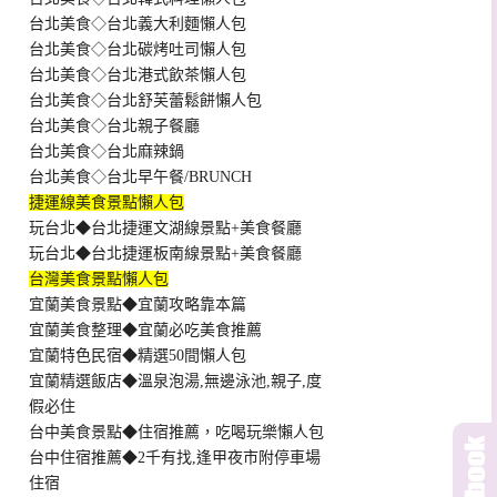
台北美食◇台北義大利麵懶人包
台北美食◇台北碳烤吐司懶人包
台北美食◇台北港式飲茶懶人包
台北美食◇台北舒芙蕾鬆餅懶人包
台北美食◇台北親子餐廳
台北美食◇台北麻辣鍋
台北美食◇台北早午餐/BRUNCH
捷運線美食景點懶人包
玩台北◆台北捷運文湖線景點+美食餐廳
玩台北◆台北捷運板南線景點+美食餐廳
台灣美食景點懶人包
宜蘭美食景點◆宜蘭攻略靠本篇
宜蘭美食整理◆宜蘭必吃美食推薦
宜蘭特色民宿◆精選50間懶人包
宜蘭精選飯店◆溫泉泡湯,無邊泳池,親子,度
假必住
台中美食景點◆住宿推薦，吃喝玩樂懶人包
台中住宿推薦◆2千有找,逢甲夜市附停車場
住宿