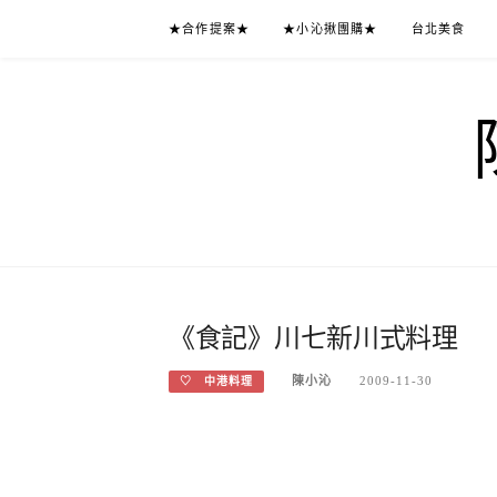
Skip
★合作提案★
★小沁揪團購★
台北美食
to
content
《食記》川七新川式料理
陳小沁
2009-11-30
♡ 中港料理