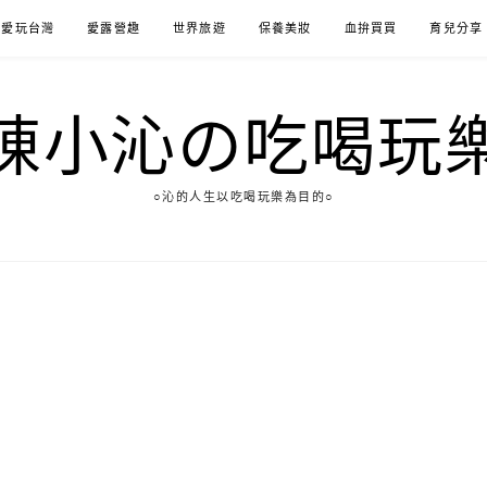
愛玩台灣
愛露營趣
世界旅遊
保養美妝
血拚買買
育兒分享
陳小沁の吃喝玩
○沁的人生以吃喝玩樂為目的○