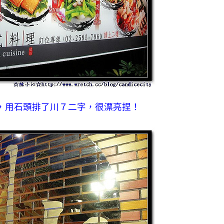
，用石頭排了川７二字，很漂亮捏！