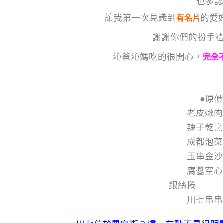
也多認
讓我第一次見識到
的愛
有名片
謝謝你們的扮手
沁爸沁媽吃的很開心，
完全
●原價
老皮
辣子
成都泡
玉串
腐醬
銀絲捲 
川七