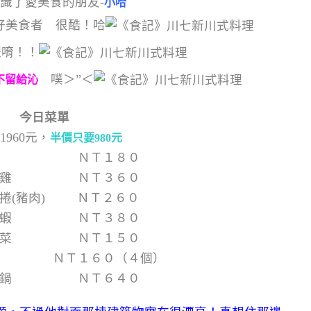
識了愛美食的朋友-
小哈
好美食者 很酷！哈
禮唷！！
噗＞”＜
不留給沁
今日菜單
1960元，
半價只要980元
嫩肉 ＮＴ１８０
乾烹雞 ＮＴ３６０
菜捲(豬肉) ＮＴ２６０
金沙蝦 ＮＴ３８０
空心菜 ＮＴ１５０
ＮＴ１６０（４個）
串串鍋 ＮＴ６４０