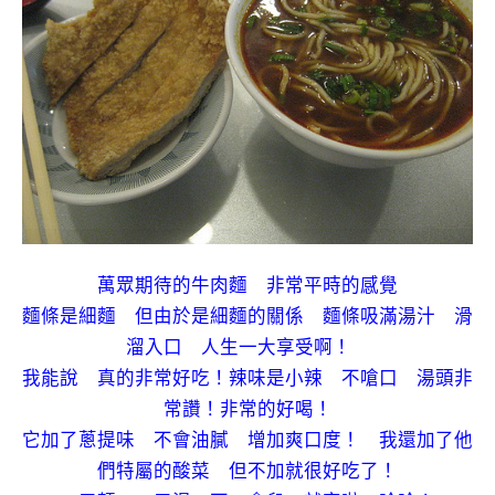
萬眾期待的牛肉麵 非常平時的感覺
麵條是細麵 但由於是細麵的關係 麵條吸滿湯汁 滑
溜入口 人生一大享受啊！
我能說 真的非常好吃！辣味是小辣 不嗆口 湯頭非
常讚！非常的好喝！
它加了蔥提味 不會油膩 增加爽口度！ 我還加了他
們特屬的酸菜 但不加就很好吃了！