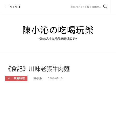
Skip
MENU
to
content
陳小沁の吃喝玩樂
○沁的人生以吃喝玩樂為目的○
《食記》川味老張牛肉麵
♡ 中港料理
陳小沁
2008-07-13