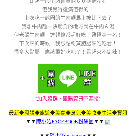
比起一般牛肉麵貴個６０摳摳左右
但我覺得還滿值得的！
上次吃一畝園的牛肉麵馬上被比下去了
我想牛肉麵一決勝負的地方就在牛肉＆湯
但老張牛肉麵 連麵條都超好吃 難怪第一名！
下次來的時候 我想點粉蒸肥腸來吃吃看！
很多人點耶 應該很好吃吧？！看起來不錯辣！
ˇ加入賴群，團購資訊不漏接ˇ
最新◆團購◆旅遊◆美食◆育兒◆美妝◆生活◆資訊
▼▼
陳小沁FACEBOOK粉絲團
▼▼
▼▼
陳小沁instagram
▼▼