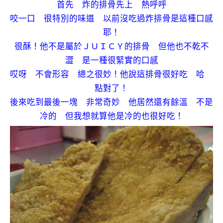
首先 炸的排骨先上 熱呼呼
咬一口 很特別的味道 以前沒吃過炸排骨是這種口感
耶！
很酥！他不是屬於ＪＵＩＣＹ的排骨 但他也不乾不
澀 是一種很緊實的口感
哎呀 不會形容 總之很妙！他說這排骨很好吃 哈
點對了！
後來吃到最後一塊 非常奇妙 他居然還有餘溫 不是
冷的 但我想就算他是冷的也很好吃！