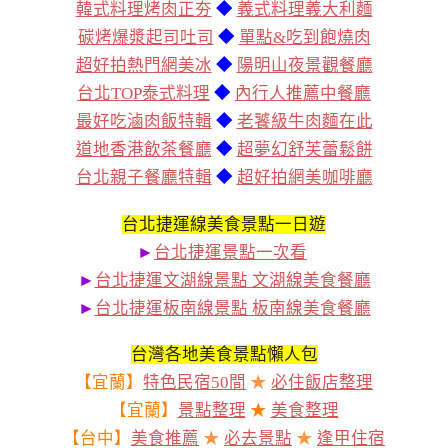
韓式料理烤肉正夯
◆
義式料理義大利麵
碳烤爆漿起司吐司
◆
單點&吃到飽燒肉
超好拍熱門網美冰
◆
陽明山夜景觀餐廳
台北TOP泰式料理
◆
內行人推薦中餐廳
最好吃滷肉飯特輯
◆
老饕級牛肉麵在此
道地香港飲茶餐廳
◆
超夢幻舒芙蕾鬆餅
台北親子餐廳特輯
◆
超好拍網美咖啡廳
台北捷運線美食景點一日遊
►
台北捷運景點一次看
►
台北捷運文湖線景點 文湖線美食餐廳
►
台北捷運板南線景點 板南線美食餐廳
台灣各地美食景點懶人包
【宜蘭】
特色民宿50間
★
必住飯店整理
【宜蘭】
景點整理
★
美食整理
【台中】
美食推薦
★
必去景點
★
逢甲住宿