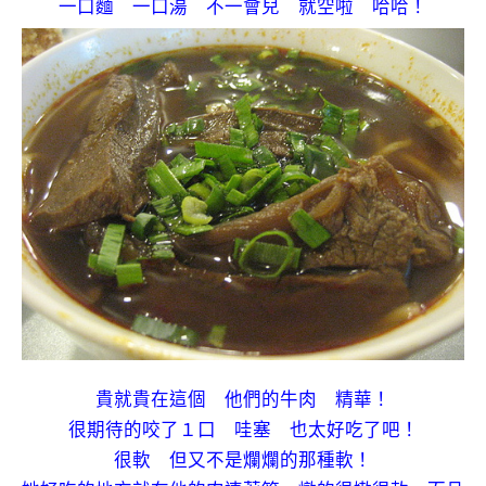
一口麵 一口湯 不一會兒 就空啦 哈哈！
貴就貴在這個 他們的牛肉 精華！
很期待的咬了１口 哇塞 也太好吃了吧！
很軟 但又不是爛爛的那種軟！