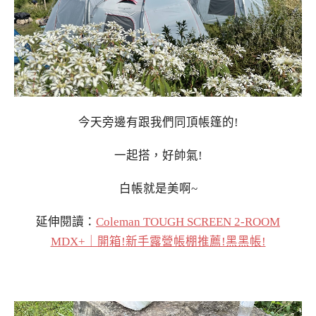
今天旁邊有跟我們同頂帳篷的!
一起搭，好帥氣!
白帳就是美啊~
延伸閱讀：
Coleman TOUGH SCREEN 2-ROOM
MDX+｜開箱!新手露營帳棚推薦!黑黑帳!