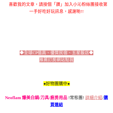
喜歡我的文章，請按個「讚」加入小沁粉絲團接收第
一手好吃好玩訊息，感謝喲!!
◆全球CP值高、優質民宿、五星飯店◆
推薦訂房網站點我
●好物團購中●
Neoflam 爆美白鍋/刀具/廚房用品
!常態團!
詳細介紹
/
購
買連結