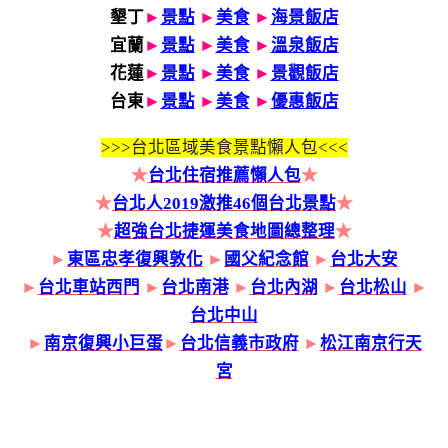
墾丁
►
景點
►
美食
►
海景飯店
宜蘭
►
景點
►
美食
►
溫泉飯店
花蓮
►
景點
►
美食
►
景觀飯店
台東
►
景點
►
美食
►
優惠飯店
>>>
台北區域美食景點懶人包<<<
★
台北住宿推薦懶人包
★
★
台北人2019激推46個台北景點
★
★
超強台北捷運美食地圖總整理
★
►
東區忠孝復興敦化
►
國父紀念館
►
台北大安
►
台北車站西門
►
台北南港
►
台北內湖
►
台北松山
►
台北中山
►
南京復興小巨蛋
►
台北信義市政府
►
松江南京行天
宮