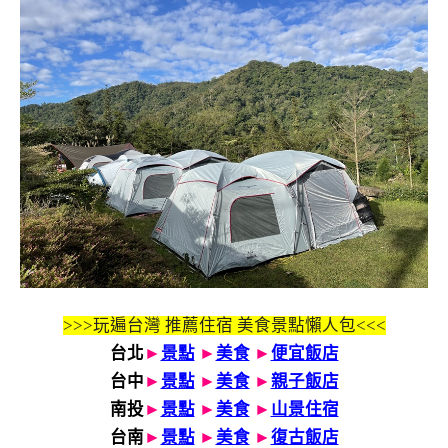
>>>玩遍台灣 推薦住宿 美食景點懶人包<<<
台北
►
景點
►
美食
►
便宜飯店
台中
►
景點
►
美食
►
親子飯店
南投
►
景點
►
美食
►
山景住宿
台南
►
景點
►
美食
►
復古飯店