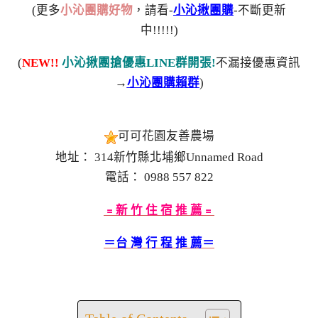
(更多
小沁團購好物
，請看-
小沁揪團購
-不斷更新
中!!!!!)
(
NEW!!
小沁揪團搶優惠LINE群開張!
不漏接優惠資訊
→
小沁團購賴群
)
可可花園友善農場
地址： 314新竹縣北埔鄉Unnamed Road
電話： 0988 557 822
﹦新 竹 住 宿 推 薦﹦
＝台 灣 行 程 推 薦＝