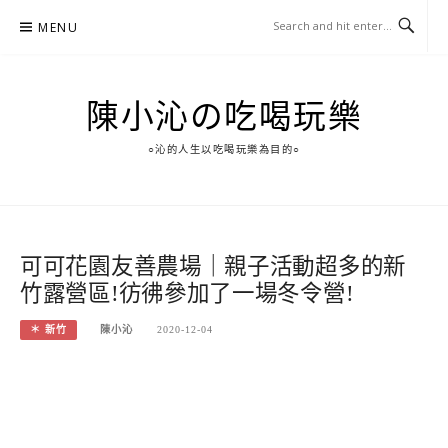
Skip
MENU
to
content
陳小沁の吃喝玩樂
○沁的人生以吃喝玩樂為目的○
可可花園友善農場｜親子活動超多的新
竹露營區!彷彿參加了一場冬令營!
＊ 新竹
陳小沁
2020-12-04