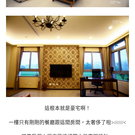
這根本就是豪宅啊！
一樓只有剛剛的餐廳跟這間房間，太奢侈了啦>//////<