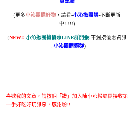
買連結
(更多
小沁團購好物
，請看-
小沁揪團購
-不斷更新
中!!!!!)
(
NEW!!
小沁揪團搶優惠LINE群開張!
不漏接優惠資訊
→
小沁團購賴群
)
喜歡我的文章，請按個「讚」加入陳小沁粉絲團接收第
一手好吃好玩訊息，感謝喲!!