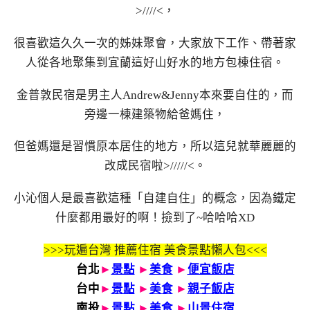
>////<，
很喜歡這久久一次的姊妹聚會，大家放下工作、帶著家
人從各地聚集到宜蘭這好山好水的地方包棟住宿。
金普敦民宿是男主人Andrew&Jenny本來要自住的，而
旁邊一棟建築物給爸媽住，
但爸媽還是習慣原本居住的地方，所以這兒就華麗麗的
改成民宿啦>/////<。
小沁個人是最喜歡這種「自建自住」的概念，因為鐵定
什麼都用最好的啊！撿到了~哈哈哈XD
>>>玩遍台灣 推薦住宿 美食景點懶人包<<<
台北
►
景點
►
美食
►
便宜飯店
台中
►
景點
►
美食
►
親子飯店
南投
►
景點
►
美食
►
山景住宿