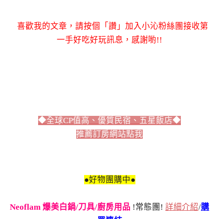
喜歡我的文章，請按個「讚」加入小沁粉絲團接收第
一手好吃好玩訊息，感謝喲!!
◆全球CP值高、優質民宿、五星飯店◆
推薦訂房網站點我
●好物團購中●
Neoflam 爆美白鍋/刀具/廚房用品
!常態團!
詳細介紹
/
購