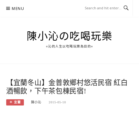
Skip
MENU
to
content
陳小沁の吃喝玩樂
○沁的人生以吃喝玩樂為目的○
【宜蘭冬山】金普敦鄉村悠活民宿 紅白
酒暢飲，下午茶包棟民宿!
＊ 宜蘭
陳小沁
2015-05-10