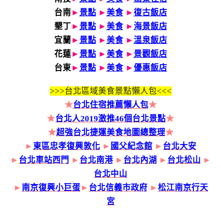
台南
►
景點
►
美食
►
復古飯店
墾丁
►
景點
►
美食
►
海景飯店
宜蘭
►
景點
►
美食
►
溫泉飯店
花蓮
►
景點
►
美食
►
景觀飯店
台東
►
景點
►
美食
►
優惠飯店
>>>
台北區域美食景點懶人包<<<
★
台北住宿推薦懶人包
★
★
台北人2019激推46個台北景點
★
★
超強台北捷運美食地圖總整理
★
►
東區忠孝復興敦化
►
國父紀念館
►
台北大安
►
台北車站西門
►
台北南港
►
台北內湖
►
台北松山
►
台北中山
►
南京復興小巨蛋
►
台北信義市政府
►
松江南京行天
宮