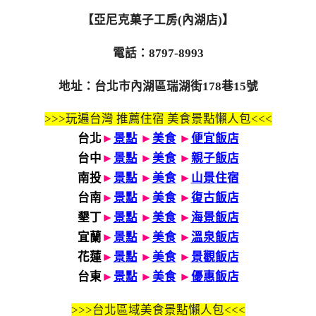
【亞尼克菓子工房(內湖店)】
電話：8797-8993
地址：台北市內湖區瑞湖街178巷15號
>>>玩遍台灣 推薦住宿 美食景點懶人包<<<
台北
►
景點
►
美食
►
便宜飯店
台中
►
景點
►
美食
►
親子飯店
南投
►
景點
►
美食
►
山景住宿
台南
►
景點
►
美食
►
復古飯店
墾丁
►
景點
►
美食
►
海景飯店
宜蘭
►
景點
►
美食
►
溫泉飯店
花蓮
►
景點
►
美食
►
景觀飯店
台東
►
景點
►
美食
►
優惠飯店
>>>
台北區域美食景點懶人包<<<