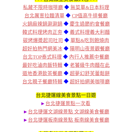
私藏不限時咖啡廳
◆
無菜單&日本料理
台北厲害拉麵清單
◆
CP值高牛排餐廳
火鍋麻辣鍋涮涮鍋
◆
慶生過節約會餐廳
韓式料理烤肉正夯
◆
義式料理義大利麵
碳烤爆漿起司吐司
◆
單點&吃到飽燒肉
超好拍熱門網美冰
◆
陽明山夜景觀餐廳
台北TOP泰式料理
◆
內行人推薦中餐廳
最好吃滷肉飯特輯
◆
老饕級牛肉麵在此
道地香港飲茶餐廳
◆
超夢幻舒芙蕾鬆餅
台北親子餐廳特輯
◆
超好拍網美咖啡廳
台北捷運線美食景點一日遊
►
台北捷運景點一次看
►
台北捷運文湖線景點 文湖線美食餐廳
►
台北捷運板南線景點 板南線美食餐廳