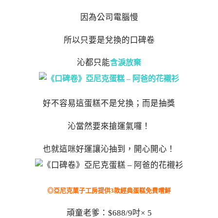
因為公司電腦慢
所以只要是兌換的口碑卷
沁都只能
含淚放棄
好不容易這蛋糕不是兌換；而是抽獎
沁當然要來搶運氣囉！
也就這咪好運讓沁抽到，開心開心！
◎亞尼克菓子工房提供3款經典蛋糕免費嚐鮮
頑童老爹：$688/9吋× 5