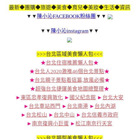
最新◆團購◆旅遊◆美食◆育兒◆美妝◆生活◆資訊
▼▼
陳小沁FACEBOOK粉絲團
▼▼
▼▼
陳小沁instagram
▼▼
>>>
台北區域美食懶人包<<<
★
台北住宿推薦懶人包
★
★
台北人2020激推46個台北景點
★
★
台北親子景點看這篇,放風必備
★
★
超強台北捷運美食地圖總整理
★
►
東區忠孝復興敦化
►
國父紀念館
►
台北大安
►
台北車站西門
►
台北南港
►
台北內湖
►
台北松山
►
台北中山
►
台北信義市政府
►
南京復興小巨蛋
►
松江南京行天宮
>>>
台北類型美食懶人包<<<