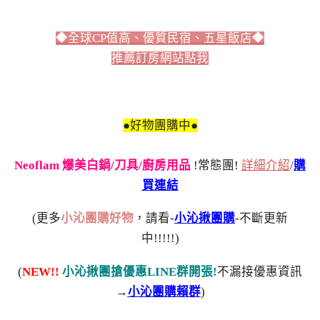
◆全球CP值高、優質民宿、五星飯店◆
推薦訂房網站點我
●好物團購中●
Neoflam 爆美白鍋/刀具/廚房用品
!常態團!
詳細介紹
/
購
買連結
(更多
小沁團購好物
，請看-
小沁揪團購
-不斷更新
中!!!!!)
(
NEW!!
小沁揪團搶優惠LINE群開張!
不漏接優惠資訊
→
小沁團購賴群
)