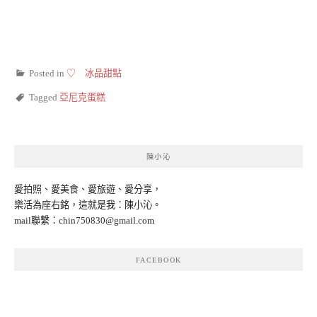
Posted in
♡ 冰品甜點
Tagged
亞尼克蛋糕
陳小沁
愛拍照、愛美食、愛旅遊、愛分享，
樂活為座右銘，這就是我：陳小沁。
mail聯繫：
chin750830@gmail.com
FACEBOOK