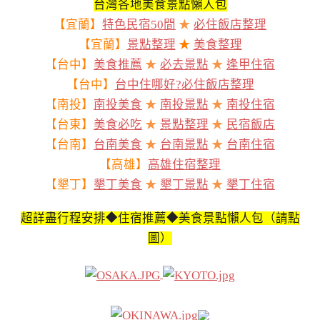
台灣各地美食景點懶人包
【宜蘭】
特色民宿50間
★
必住飯店整理
【宜蘭】
景點整理
★
美食整理
【台中】
美食推薦
★
必去景點
★
逢甲住宿
【台中】
台中住哪好?必住飯店整理
【南投】
南投美食
★
南投景點
★
南投住宿
【台東】
美食必吃
★
景點整理
★
民宿飯店
【台南】
台南美食
★
台南景點
★
台南住宿
【高雄】
高雄住宿整理
【墾丁】
墾丁美食
★
墾丁景點
★
墾丁住宿
超詳盡行程安排◆住宿推薦◆美食景點懶人包（請點
圖）