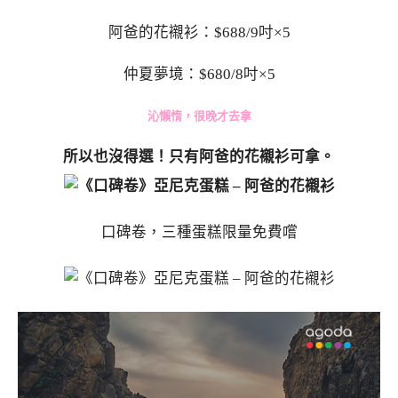
阿爸的花襯衫：$688/9吋×5
仲夏夢境：$680/8吋×5
沁懶惰，很晚才去拿
所以也沒得選！只有阿爸的花襯衫可拿。
口碑卷，三種蛋糕限量免費嚐