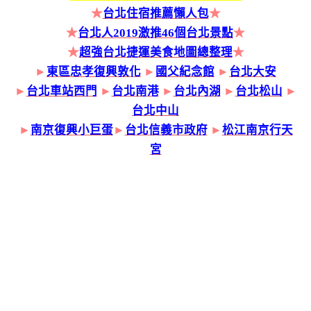
★
台北住宿推薦懶人包
★
★
台北人2019激推46個台北景點
★
★
超強台北捷運美食地圖總整理
★
►
東區忠孝復興敦化
►
國父紀念館
►
台北大安
►
台北車站西門
►
台北南港
►
台北內湖
►
台北松山
►
台北中山
►
南京復興小巨蛋
►
台北信義市政府
►
松江南京行天
宮