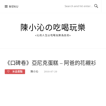
Skip
MENU
to
content
陳小沁の吃喝玩樂
○沁的人生以吃喝玩樂為目的○
《口碑卷》亞尼克蛋糕 – 阿爸的花襯衫
♡ 冰品甜點
陳小沁
2010-07-20