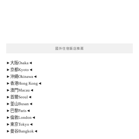
國外住宿飯店推薦
►大阪Osaka◄
►京都Kyoto◄
►沖繩Okinawa◄
►香港Hong Kong◄
►澳門Macau◄
►首爾Seoul◄
►釜山Busan◄
►巴黎Paris◄
►倫敦London◄
►東京Tokyo◄
►曼谷Bangkok◄