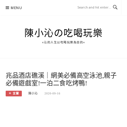
Skip
MENU
to
content
陳小沁の吃喝玩樂
○沁的人生以吃喝玩樂為目的○
兆品酒店礁溪｜網美必備高空泳池,親子
必備遊戲室!一泊二食吃烤鴨!
＊ 宜蘭
陳小沁
2020-09-16