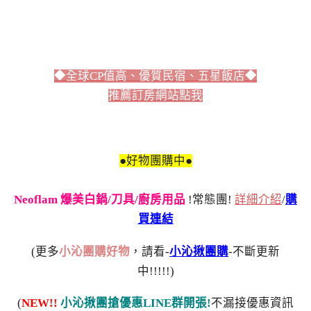
◆全球CP值高、優質民宿、五星飯店◆
推薦訂房網站點我
●好物團購中●
Neoflam 爆美白鍋/刀具/廚房用品
!常態團!
詳細介紹
/
購
買連結
(更多
小沁團購好物
，請看-
小沁揪團購
-不斷更新
中!!!!!)
(
NEW!!
小沁揪團搶優惠LINE群開張!
不漏接優惠資訊