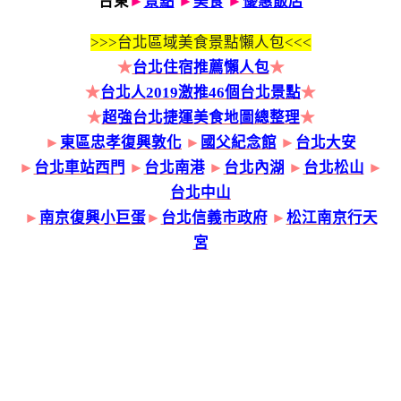
台東
►
景點
►
美食
►
優惠飯店
>>>
台北區域美食景點懶人包<<<
★
台北住宿推薦懶人包
★
★
台北人2019激推46個台北景點
★
★
超強台北捷運美食地圖總整理
★
►
東區忠孝復興敦化
►
國父紀念館
►
台北大安
►
台北車站西門
►
台北南港
►
台北內湖
►
台北松山
►
台北中山
►
南京復興小巨蛋
►
台北信義市政府
►
松江南京行天
宮