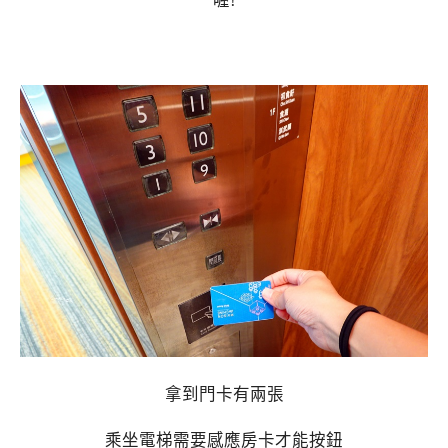
喔!
拿到門卡有兩張
乘坐電梯需要感應房卡才能按鈕