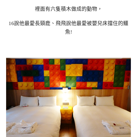
裡面有六隻積木做成的動物，
16說他最愛長頸鹿、飛飛說他最愛被嬰兒床擋住的鱷
魚!