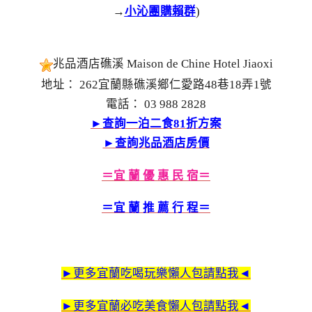
→
小沁團購賴群
)
兆品酒店礁溪 Maison de Chine Hotel Jiaoxi
地址： 262宜蘭縣礁溪鄉仁愛路48巷18弄1號
電話： 03 988 2828
►查詢一泊二食81折方案
►查詢兆品酒店房價
＝宜 蘭 優 惠 民 宿＝
＝宜 蘭 推 薦 行 程＝
►更多宜蘭吃喝玩樂懶人包請點我◄
►更多宜蘭必吃美食懶人包請點我◄