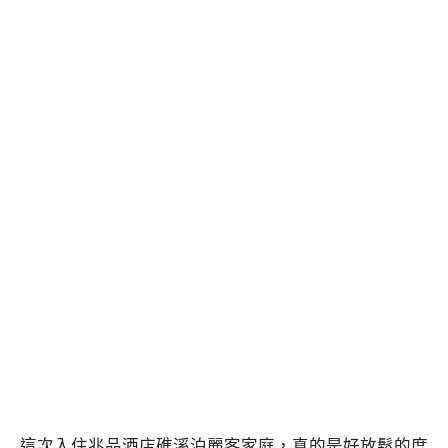
這次入住兆品酒店礁溪泊麗客家庭，真的是好放鬆的度