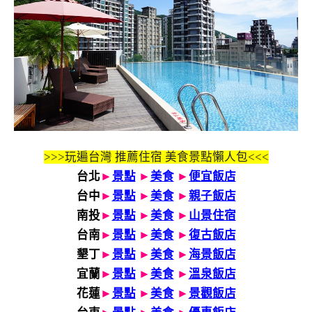
>>>玩遍台灣 推薦住宿 美食景點懶人包<<<
台北
►
景點
►
美食
►
便宜飯店
台中
►
景點
►
美食
►
親子飯店
南投
►
景點
►
美食
►
山景住宿
台南
►
景點
►
美食
►
復古飯店
墾丁
►
景點
►
美食
►
海景飯店
宜蘭
►
景點
►
美食
►
溫泉飯店
花蓮
►
景點
►
美食
►
景觀飯店