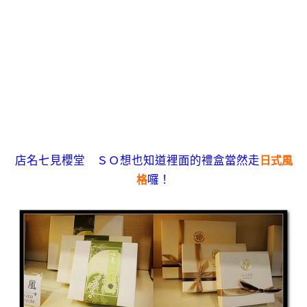
店名七見櫻堂 ＳＯ想也知道裡面的禮盒當然走
日式風
囉！
格