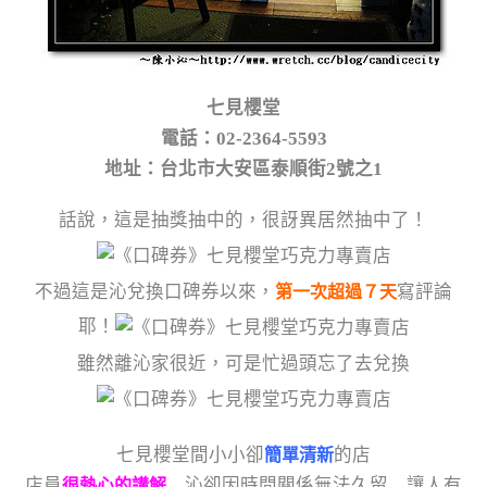
七見櫻堂
電話：02-2364-5593
地址：台北市大安區泰順街2號之1
話說，這是抽獎抽中的，很訝異居然抽中了！
不過這是沁兌換口碑券以來，
寫評論
第一次超過７天
耶！
雖然離沁家很近，可是忙過頭忘了去兌換
七見櫻堂間小小卻
的店
簡單清新
店員
沁卻因時間關係無法久留 讓人有
很熱心的講解