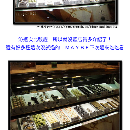
沁這次比較趕 所以就沒聽店員多介紹了！
還有好多種這次沒試過的 ＭＡＹＢＥ下次過來吃吃看