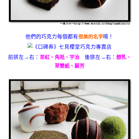
他們的巧克力每個都有
唷！
很美的名字
前排左→右：
後排左→右：
茶紅、角祇、宇治
醇乳、
草雙紙、蘇芳