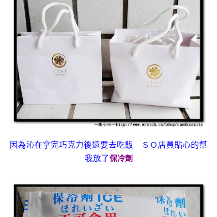
因為沁在拿完巧克力後還要去吃飯 ＳＯ店員貼心的幫
我放了
保冷劑