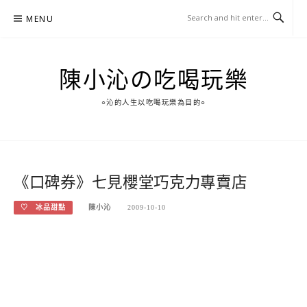
Skip
MENU
to
content
陳小沁の吃喝玩樂
○沁的人生以吃喝玩樂為目的○
《口碑券》七見櫻堂巧克力專賣店
♡ 冰品甜點
陳小沁
2009-10-10