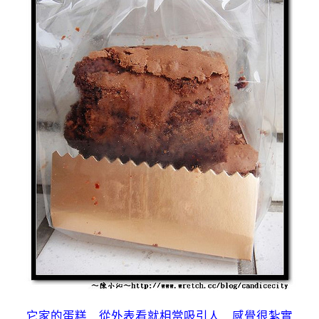
它家的蛋糕 從外表看就相當吸引人 感覺很紮實