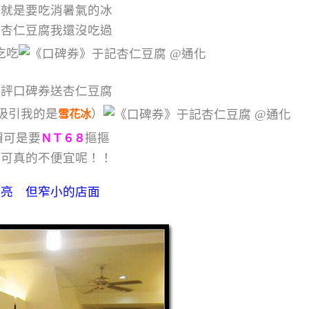
天就是要吃消暑氣的冰
記杏仁豆腐我還沒吃過
吃吃
愛評口碑券送杏仁豆腐
吸引我的是
）
雪花冰
價可是要
摳摳
ＮＴ６８
樣可真的不便宜呢！！
明亮 但窄小的店面