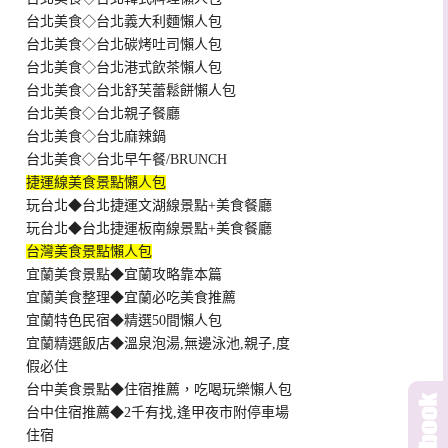
台北美食◇台北義大利麵懶人包
台北美食◇台北碳烤吐司懶人包
台北美食◇台北港式飲茶懶人包
台北美食◇台北舒芙蕾鬆餅懶人包
台北美食◇台北親子餐廳
台北美食◇台北麻辣鍋
台北美食◇台北早午餐/BRUNCH
捷運線美食景點懶人包
玩台北◆台北捷運文湖線景點+美食餐廳
玩台北◆台北捷運板南線景點+美食餐廳
台灣美食景點懶人包
宜蘭美食景點◆宜蘭攻略靠本篇
宜蘭美食整理◆宜蘭必吃美食推薦
宜蘭特色民宿◆精選50間懶人包
宜蘭精選飯店◆溫泉泡湯,無邊泳池,親子,度
假必住
台中美食景點◆住宿推薦，吃喝玩樂懶人包
台中住宿推薦◆2千有找,逢甲夜市附停車場
住宿