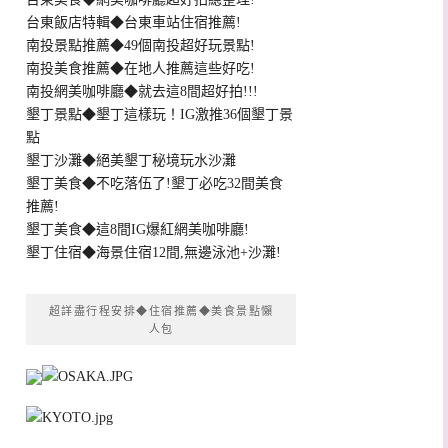
台東飯店特輯◆台東車站住宿推薦!
南投景點推薦◆49個南投超好玩景點!
南投美食推薦◆在地人推薦這些好吃!
南投網美咖啡廳◆就去這8間超好拍!!!
墾丁景點◆墾丁這樣玩！IG激推36個墾丁景
點
墾丁沙灘◆絕美墾丁秘境玩水沙灘
墾丁美食◆不吃落伍了!墾丁必吃32間美食
推薦!
墾丁美食◆這8間IG爆紅網美咖啡廳!
墾丁住宿◆海景住宿12間,無邊泳池+沙灘!
超詳盡行程安排◆住宿推薦◆美食景點懶
人包