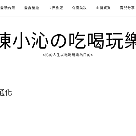
愛玩台灣
愛露營趣
世界旅遊
保養美妝
血拚買買
育兒分享
陳小沁の吃喝玩
○沁的人生以吃喝玩樂為目的○
通化