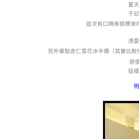
夏
于
這次有口碑券就標來
憑
另外單點杏仁雪花冰半價（其實比較
原
這