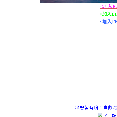
<加入I
<加入L
<加入F
冷熱皆有唷！喜歡