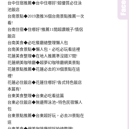
台中住宿推薦◆台中住哪好?超優質必住泳
池飯店
台南景點◆2019激推36個台南景點推薦一次
看!
台南住宿◆住哪好?推薦11間超讚親子/情侶
飯店
台南美食◆必吃餐廳總整理懶人包
台南美食景點◆懶人包，必吃必玩看這裡
花蓮美食整理◆在地人推薦準沒錯37間!
花蓮網美咖啡廳◆超夢幻咖啡廳網美景點
花蓮景點推薦◆花蓮必去的30個景點在這
裡!
花蓮必住飯店◆花蓮住哪好?各式特色飯店
本篇有!
台東美食整理◆台東必吃看這篇
台東必住飯店◆無邊際泳池+特色民宿懶人
包
台東景點推薦◆台東超好玩，必去20景點在
這
台東美食◆網美咖啡廳超好拍總整理!