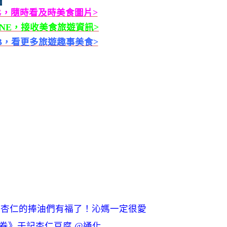
G，隨時看及時美食圖片>
INE，接收美食旅遊資訊>
B，看更多旅遊趣事美食>
吃杏仁的捧油們有福了！沁媽一定很愛