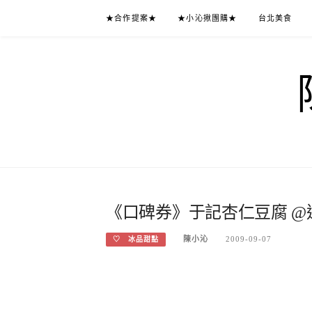
Skip
★合作提案★
★小沁揪團購★
台北美食
to
content
《口碑券》于記杏仁豆腐 @
陳小沁
2009-09-07
♡ 冰品甜點