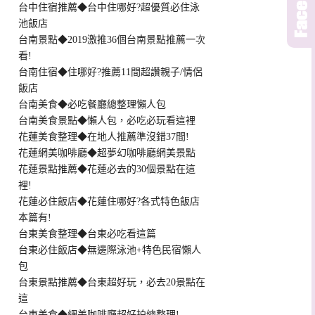
台中住宿推薦◆台中住哪好?超優質必住泳
池飯店
台南景點◆2019激推36個台南景點推薦一次
看!
台南住宿◆住哪好?推薦11間超讚親子/情侶
飯店
台南美食◆必吃餐廳總整理懶人包
台南美食景點◆懶人包，必吃必玩看這裡
花蓮美食整理◆在地人推薦準沒錯37間!
花蓮網美咖啡廳◆超夢幻咖啡廳網美景點
花蓮景點推薦◆花蓮必去的30個景點在這
裡!
花蓮必住飯店◆花蓮住哪好?各式特色飯店
本篇有!
台東美食整理◆台東必吃看這篇
台東必住飯店◆無邊際泳池+特色民宿懶人
包
台東景點推薦◆台東超好玩，必去20景點在
這
台東美食◆網美咖啡廳超好拍總整理!