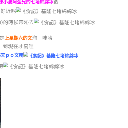
後
陳小波阿奎兄的七堵綿綿冰
家好近呢
沁的時候帶沁去
是
溜 哇哈
上星期六的文
到現在才寫哩
每天ｐｏ文唷
吧