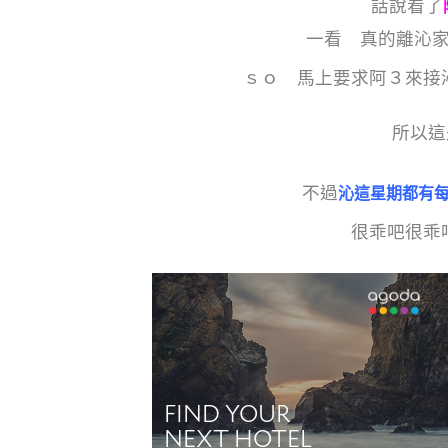
話說看了
一看 真的離沁
ｓｏ 馬上要求阿３來接
所以這
不過
沁這星期都有
很乖吧很乖