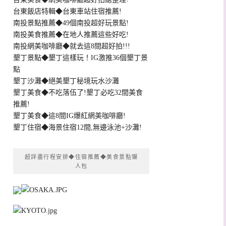
台東飯店特輯◆台東車站住宿推薦!
南投景點推薦◆49個南投超好玩景點!
南投美食推薦◆在地人推薦這些好吃!
南投網美咖啡廳◆就去這8間超好拍!!!
墾丁景點◆墾丁這樣玩！IG激推36個墾丁景
點
墾丁沙灘◆絕美墾丁秘境玩水沙灘
墾丁美食◆不吃落伍了!墾丁必吃32間美食
推薦!
墾丁美食◆這8間IG爆紅網美咖啡廳!
墾丁住宿◆海景住宿12間,無邊泳池+沙灘!
超詳盡行程安排◆住宿推薦◆美食景點懶
人包