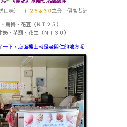
方式
樣口味） 有
之分 價高者計
２５＆３０
梨、烏梅、花豆（ＮＴ２５）
牛奶、芋頭、花生（ＮＴ３０）
了一下，店面樓上就是老闆住的地方呢！