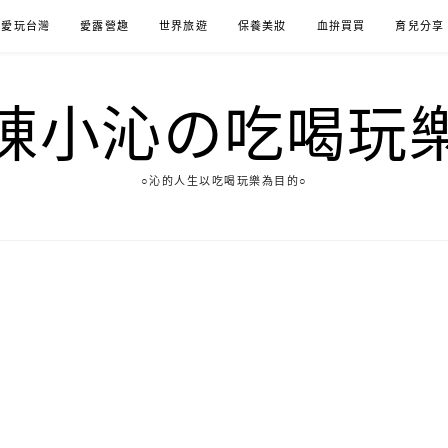
愛玩台灣
愛露營趣
世界旅遊
保養美妝
血拚買買
育兒分享
陳小沁の吃喝玩
○沁的人生以吃喝玩樂為目的○