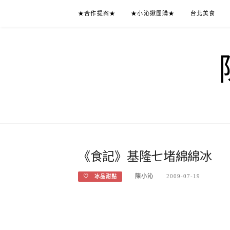
Skip
★合作提案★
★小沁揪團購★
台北美食
to
content
《食記》基隆七堵綿綿冰
陳小沁
2009-07-19
♡ 冰品甜點