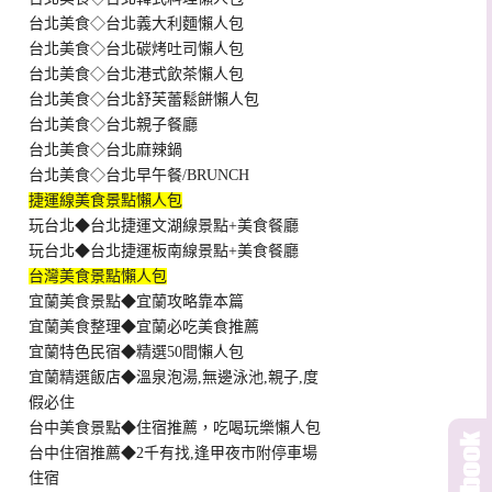
台北美食◇台北義大利麵懶人包
台北美食◇台北碳烤吐司懶人包
台北美食◇台北港式飲茶懶人包
台北美食◇台北舒芙蕾鬆餅懶人包
台北美食◇台北親子餐廳
台北美食◇台北麻辣鍋
台北美食◇台北早午餐/BRUNCH
捷運線美食景點懶人包
玩台北◆台北捷運文湖線景點+美食餐廳
玩台北◆台北捷運板南線景點+美食餐廳
台灣美食景點懶人包
宜蘭美食景點◆宜蘭攻略靠本篇
宜蘭美食整理◆宜蘭必吃美食推薦
宜蘭特色民宿◆精選50間懶人包
宜蘭精選飯店◆溫泉泡湯,無邊泳池,親子,度
假必住
台中美食景點◆住宿推薦，吃喝玩樂懶人包
台中住宿推薦◆2千有找,逢甲夜市附停車場
住宿