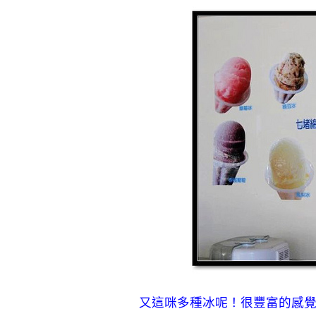
又這咪
多種冰呢！很豐富的感