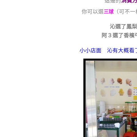
這邊的
消費
你可以選
（可不一
三球
沁選了鳳
阿３選了香檳
小小店面 沁有大概看