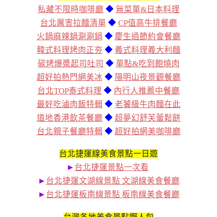
私藏不限時咖啡廳
◆
無菜單&日本料理
台北厲害拉麵清單
◆
CP值高牛排餐廳
火鍋麻辣鍋涮涮鍋
◆
慶生過節約會餐廳
韓式料理烤肉正夯
◆
義式料理義大利麵
碳烤爆漿起司吐司
◆
單點&吃到飽燒肉
超好拍熱門網美冰
◆
陽明山夜景觀餐廳
台北TOP泰式料理
◆
內行人推薦中餐廳
最好吃滷肉飯特輯
◆
老饕級牛肉麵在此
道地香港飲茶餐廳
◆
超夢幻舒芙蕾鬆餅
台北親子餐廳特輯
◆
超好拍網美咖啡廳
台北捷運線美食景點一日遊
►
台北捷運景點一次看
►
台北捷運文湖線景點 文湖線美食餐廳
►
台北捷運板南線景點 板南線美食餐廳