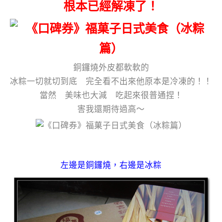
根本已經解凍了！
銅鑼燒外皮都軟軟的
冰粽一切就切到底 完全看不出來他原本是冷凍的！！
當然 美味也大減 吃起來很普通捏！
害我還期待過高～
左邊是銅鑼燒，右邊是冰粽