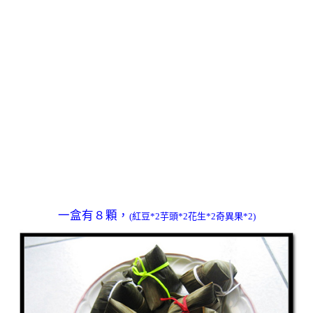
一盒有８顆，
(紅豆*2芋頭*2花生*2奇異果*2)