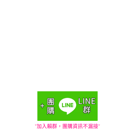
ˇ加入賴群，團購資訊不漏接ˇ