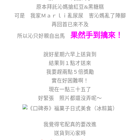
原本拜託沁媽搶紅豆&黑糖糕
可是 我家Ｍａｒｌｉ亂尿尿 害沁媽亂了陣腳
再回首已來不及
果然手到擒來！
所以沁只好親自出馬
說好星期六早上送貨到
結果到１點才送來
我要趕兩點５倍獎勵
實在好困難啊！
現在一點三十五了
好緊張 照片都還沒弄呢～
我覺得宅配真的要改進
送貨到沁家時