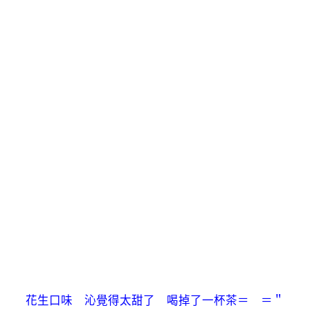
花生口味 沁覺得太甜了 喝掉了一杯茶＝ ＝＂