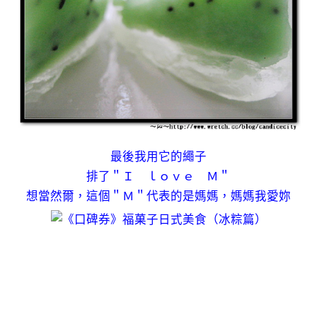
最後我用它的繩子
排了＂Ｉ ｌｏｖｅ Ｍ＂
想當然爾，這個＂Ｍ＂代表的是媽媽，媽媽我愛妳