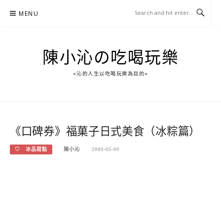
Skip
MENU
to
content
陳小沁の吃喝玩樂
○沁的人生以吃喝玩樂為目的○
《口碑券》福菓子日式美食（冰粽篇）
♡ 冰品甜點
陳小沁
2009-05-09