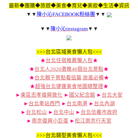
最新◆團購◆旅遊◆美食◆育兒◆美妝◆生活◆資訊
▼▼
陳小沁FACEBOOK粉絲團
▼▼
▼▼
陳小沁instagram
▼▼
>>>
台北區域美食懶人包<<<
★
台北住宿推薦懶人包
★
★
台北人2020激推46個台北景點
★
★
台北親子景點看這篇,放風必備
★
★
超強台北捷運美食地圖總整理
★
►
東區忠孝復興敦化
►
國父紀念館
►
台北大安
►
台北車站西門
►
台北南港
►
台北內湖
►
台北松山
►
台北中山
►
台北信義市政府
►
南京復興小巨蛋
►
松江南京行天宮
>>>
台北類型美食懶人包<<<