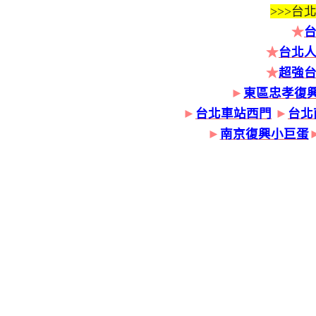
>>>
台北
★
★
台北人
★
超強
►
東區忠孝復
►
台北車站西門
►
台北
►
南京復興小巨蛋