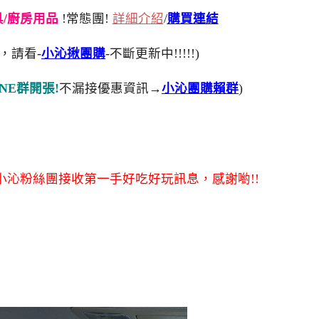
刀具/廚房用品
!常態團!
詳細介紹
/
購買連結
，請看-
小沁揪團購
-不斷更新中!!!!!)
NE群開張!
不漏接優惠資訊→
小沁團購賴群
)
沁粉絲團接收第一手好吃好玩訊息，感謝喲!!