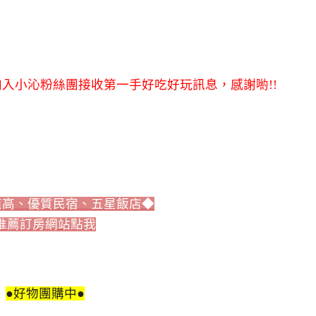
入小沁粉絲團接收第一手好吃好玩訊息，感謝喲!!
值高、優質民宿、五星飯店◆
推薦訂房網站點我
●好物團購中●