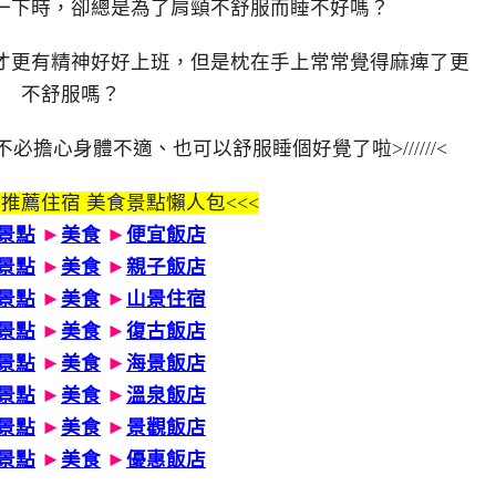
一下時，卻總是為了肩頸不舒服而睡不好嗎？
才更有精神好好上班，但是枕在手上常常覺得麻痺了更
不舒服嗎？
擔心身體不適、也可以舒服睡個好覺了啦>//////<
 推薦住宿 美食景點懶人包<<<
景點
►
美食
►
便宜飯店
景點
►
美食
►
親子飯店
景點
►
美食
►
山景住宿
景點
►
美食
►
復古飯店
景點
►
美食
►
海景飯店
景點
►
美食
►
溫泉飯店
景點
►
美食
►
景觀飯店
景點
►
美食
►
優惠飯店