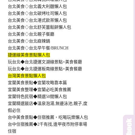
台北美食◇台北義大利麵懶人包
台北美食◇台北碳烤吐司懶人包
台北美食◇台北港式飲茶懶人包
台北美食◇台北舒芙蕾鬆餅懶人包
台北美食◇台北親子餐廳
台北美食◇台北麻辣鍋
台北美食◇台北早午餐/BRUNCH
捷運線美食景點懶人包
玩台北◆台北捷運文湖線景點+美食餐廳
玩台北◆台北捷運板南線景點+美食餐廳
台灣美食景點懶人包
宜蘭美食景點◆宜蘭攻略靠本篇
宜蘭美食整理◆宜蘭必吃美食推薦
宜蘭特色民宿◆精選50間懶人包
宜蘭精選飯店◆溫泉泡湯,無邊泳池,親子,度
假必住
台中美食景點◆住宿推薦，吃喝玩樂懶人包
台中住宿推薦◆2千有找,逢甲夜市附停車場
住宿