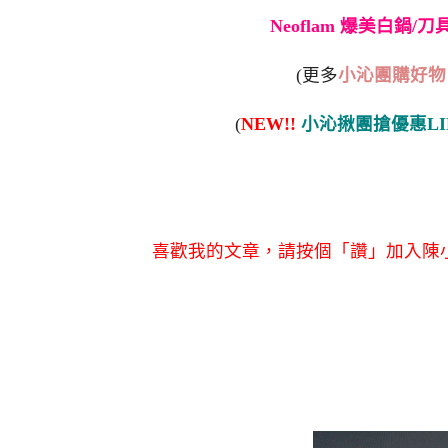
Neoflam 爆美白鍋/
(更多
小沁團購好物
(
NEW!!
小沁揪團搶優惠LI
喜歡我的文章，請按個「讚」加入陳小