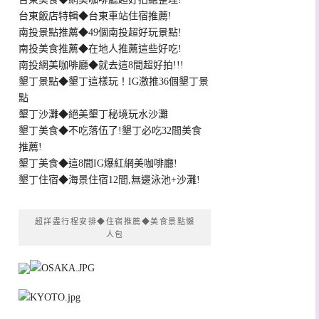
台東飯店特輯◆台東車站住宿推薦!
南投景點推薦◆49個南投超好玩景點!
南投美食推薦◆在地人推薦這些好吃!
南投網美咖啡廳◆就去這8間超好拍!!!
墾丁景點◆墾丁這樣玩！IG激推36個墾丁景
點
墾丁沙灘◆絕美墾丁秘境玩水沙灘
墾丁美食◆不吃落伍了!墾丁必吃32間美食
推薦!
墾丁美食◆這8間IG爆紅網美咖啡廳!
墾丁住宿◆海景住宿12間,無邊泳池+沙灘!
超詳盡行程安排◆住宿推薦◆美食景點懶
人包