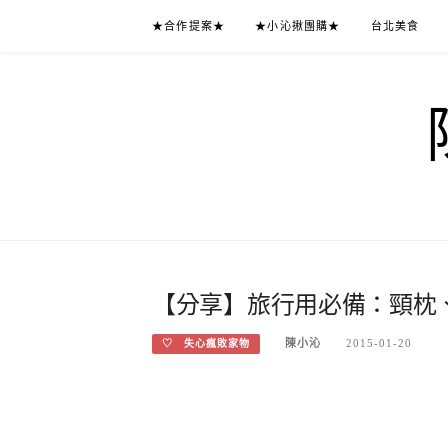
Skip
★合作提案★
★小沁揪團購★
台北美食
to
content
【分享】旅行用必備：頸枕、午
陳小沁
2015-01-20
♡ 失心瘋敗家物