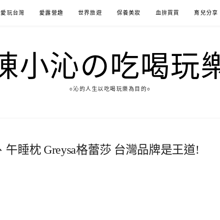
愛玩台灣
愛露營趣
世界旅遊
保養美妝
血拚買買
育兒分享
陳小沁の吃喝玩
○沁的人生以吃喝玩樂為目的○
睡枕 Greysa格蕾莎 台灣品牌是王道!