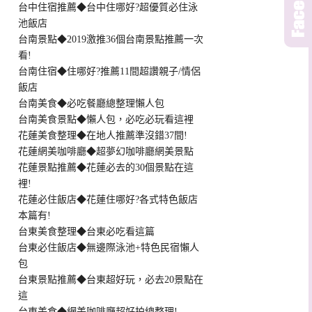
台中住宿推薦◆台中住哪好?超優質必住泳
池飯店
台南景點◆2019激推36個台南景點推薦一次
看!
台南住宿◆住哪好?推薦11間超讚親子/情侶
飯店
台南美食◆必吃餐廳總整理懶人包
台南美食景點◆懶人包，必吃必玩看這裡
花蓮美食整理◆在地人推薦準沒錯37間!
花蓮網美咖啡廳◆超夢幻咖啡廳網美景點
花蓮景點推薦◆花蓮必去的30個景點在這
裡!
花蓮必住飯店◆花蓮住哪好?各式特色飯店
本篇有!
台東美食整理◆台東必吃看這篇
台東必住飯店◆無邊際泳池+特色民宿懶人
包
台東景點推薦◆台東超好玩，必去20景點在
這
台東美食◆網美咖啡廳超好拍總整理!