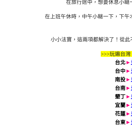
在旅行途中，想要休息小瞇
在上班午休時，中午小瞇一下，下午
小小法寶，這兩項都解決了！從此不必
>>>玩遍台灣
台北
►
台中
►
南投
►
台南
►
墾丁
►
宜蘭
►
花蓮
►
台東
►