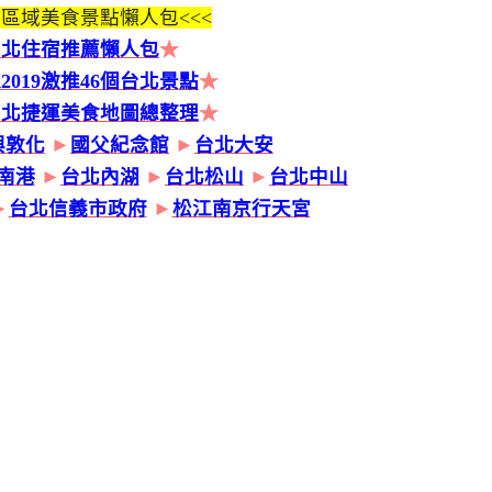
區域美食景點懶人包<<<
台北住宿推薦懶人包
★
2019激推46個台北景點
★
台北捷運美食地圖總整理
★
興敦化
►
國父紀念館
►
台北大安
南港
►
台北內湖
►
台北松山
►
台北中山
►
台北信義市政府
►
松江南京行天宮