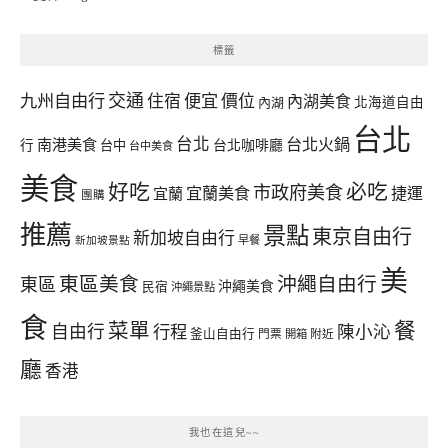
標籤
交通
九州自由行
住宿
便宜
價位
內湖美食
內湖
北海道自由
台北
台北
台北火鍋
南港美食
行
台中
台北咖啡廳
台中美食
美食
好吃
必吃
市政府美食
宜蘭美食
捷運
宜蘭
團購
推薦
景點
東京自由行
新加坡自由行
早餐
新加坡景點
美
東區美食
沖繩自由行
東區
沖繩美食
民宿
沖繩景點
食
餐
菜單
自由行
行程
陳小沁
釜山自由行
門票
開箱
附近
廳
香港
我也在這兒~~