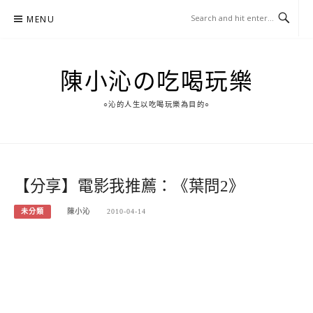
Skip
MENU
to
content
陳小沁の吃喝玩樂
○沁的人生以吃喝玩樂為目的○
【分享】電影我推薦：《葉問2》
未分類
陳小沁
2010-04-14