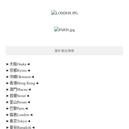
國外飯店推薦
►大阪Osaka◄
►京都Kyoto◄
►沖繩Okinawa◄
►香港Hong Kong◄
►澳門Macau◄
►首爾Seoul◄
►釜山Busan◄
►巴黎Paris◄
►倫敦London◄
►東京Tokyo◄
►曼谷Bangkok◄