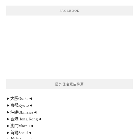
FACEBOOK
國外住宿飯店推薦
►大阪Osaka◄
►京都Kyoto◄
►沖繩Okinawa◄
►香港Hong Kong◄
►澳門Macau◄
►首爾Seoul◄