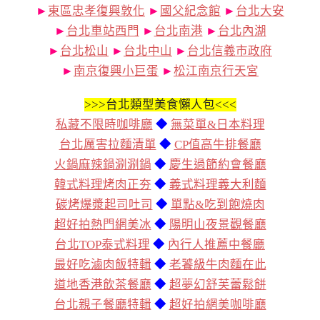
►
東區忠孝復興敦化
►
國父紀念館
►
台北大安
►
台北車站西門
►
台北南港
►
台北內湖
►
台北松山
►
台北中山
►
台北信義市政府
►
南京復興小巨蛋
►
松江南京行天宮
>>>
台北類型美食懶人包<<<
私藏不限時咖啡廳
◆
無菜單&日本料理
台北厲害拉麵清單
◆
CP值高牛排餐廳
火鍋麻辣鍋涮涮鍋
◆
慶生過節約會餐廳
韓式料理烤肉正夯
◆
義式料理義大利麵
碳烤爆漿起司吐司
◆
單點&吃到飽燒肉
超好拍熱門網美冰
◆
陽明山夜景觀餐廳
台北TOP泰式料理
◆
內行人推薦中餐廳
最好吃滷肉飯特輯
◆
老饕級牛肉麵在此
道地香港飲茶餐廳
◆
超夢幻舒芙蕾鬆餅
台北親子餐廳特輯
◆
超好拍網美咖啡廳