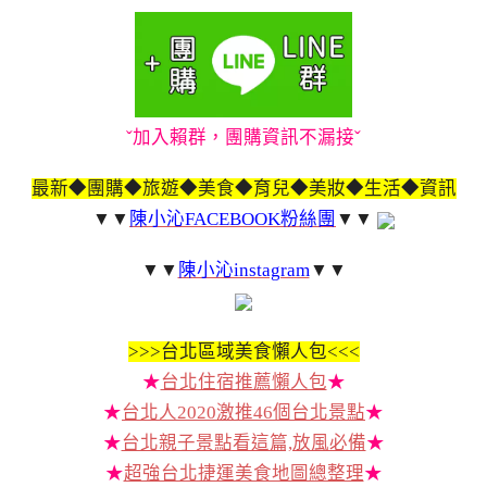
ˇ加入賴群，團購資訊不漏接ˇ
最新◆團購◆旅遊◆美食◆育兒◆美妝◆生活◆資訊
▼▼
陳小沁FACEBOOK粉絲團
▼▼
▼▼
陳小沁instagram
▼▼
>>>
台北區域美食懶人包<<<
★
台北住宿推薦懶人包
★
★
台北人2020激推46個台北景點
★
★
台北親子景點看這篇,放風必備
★
★
超強台北捷運美食地圖總整理
★