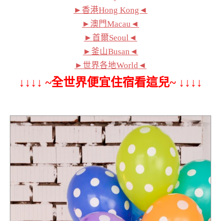
►香港Hong Kong◄
►澳門Macau◄
►首爾Seoul◄
►釜山Busan◄
►世界各地World◄
↓↓↓↓ ~全世界便宜住宿看這兒~ ↓↓↓↓