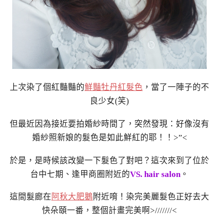
上次染了個紅豔豔的
鮮豔牡丹紅髮色
，當了一陣子的不
良少女(笑)
但最近因為接近要拍婚紗時間了，突然發現：好像沒有
婚紗照新娘的髮色是如此鮮紅的耶！！>”<
於是，是時候該改變一下髮色了對吧？這次來到了位於
台中七期、逢甲商圈附近的
VS. hair salon
。
這間髮廊在
阿秋大肥鵝
附近唷！染完美麗髮色正好去大
快朵頤一番，整個計畫完美啊>///////<