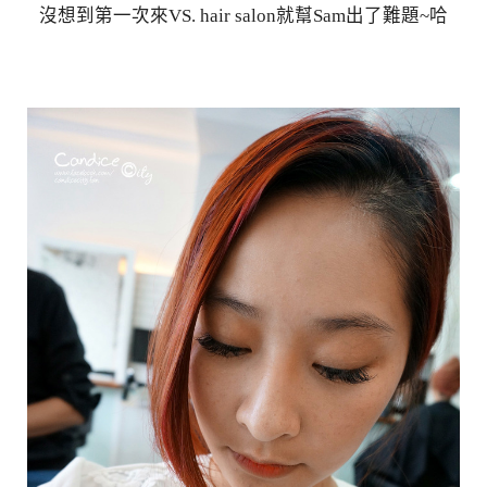
沒想到第一次來VS. hair salon就幫Sam出了難題~哈