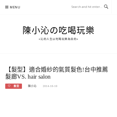
Skip
MENU
to
content
陳小沁の吃喝玩樂
○沁的人生以吃喝玩樂為目的○
【髮型】適合婚紗的氣質髮色!台中推薦
髮廊VS. hair salon
♡ 髮型
陳小沁
2014-10-10