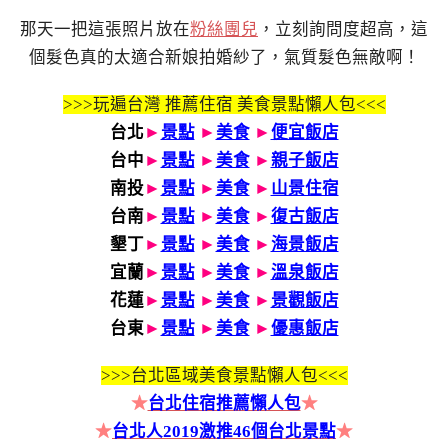
那天一把這張照片放在
粉絲團兒
，立刻詢問度超高，這
個髮色真的太適合新娘拍婚紗了，氣質髮色無敵啊！
>>>玩遍台灣 推薦住宿 美食景點懶人包<<<
台北
►
景點
►
美食
►
便宜飯店
台中
►
景點
►
美食
►
親子飯店
南投
►
景點
►
美食
►
山景住宿
台南
►
景點
►
美食
►
復古飯店
墾丁
►
景點
►
美食
►
海景飯店
宜蘭
►
景點
►
美食
►
溫泉飯店
花蓮
►
景點
►
美食
►
景觀飯店
台東
►
景點
►
美食
►
優惠飯店
>>>
台北區域美食景點懶人包<<<
★
台北住宿推薦懶人包
★
★
台北人2019激推46個台北景點
★