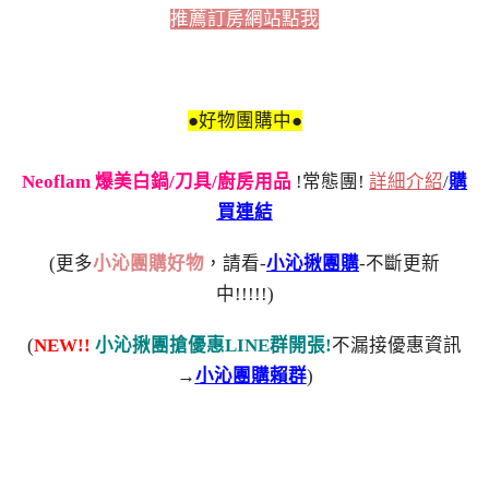
推薦訂房網站點我
●好物團購中●
Neoflam 爆美白鍋/刀具/廚房用品
!常態團!
詳細介紹
/
購
買連結
(更多
小沁團購好物
，請看-
小沁揪團購
-不斷更新
中!!!!!)
(
NEW!!
小沁揪團搶優惠LINE群開張!
不漏接優惠資訊
→
小沁團購賴群
)