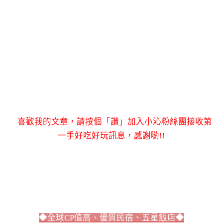
喜歡我的文章，請按個「讚」加入小沁粉絲團接收第
一手好吃好玩訊息，感謝喲!!
◆全球CP值高、優質民宿、五星飯店◆