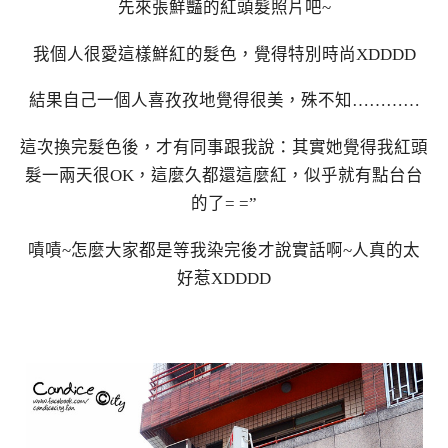
先來張鮮豔的紅頭髮照片吧~
我個人很愛這樣鮮紅的髮色，覺得特別時尚XDDDD
結果自己一個人喜孜孜地覺得很美，殊不知…………
這次換完髮色後，才有同事跟我說：其實她覺得我紅頭
髮一兩天很OK，這麼久都還這麼紅，似乎就有點台台
的了= =”
嘖嘖~怎麼大家都是等我染完後才說實話啊~人真的太
好惹XDDDD