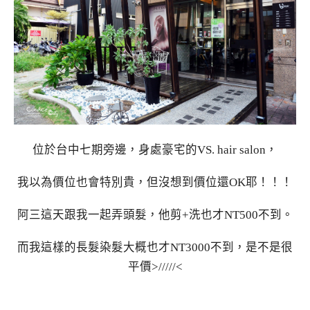
位於台中七期旁邊，身處豪宅的VS. hair salon，
我以為價位也會特別貴，但沒想到價位還OK耶！！！
阿三這天跟我一起弄頭髮，他剪+洗也才NT500不到。
而我這樣的長髮染髮大概也才NT3000不到，是不是很
平價>/////<