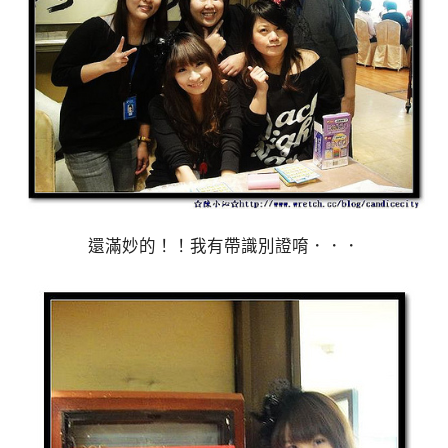
還滿妙的！！我有帶識別證唷．．．