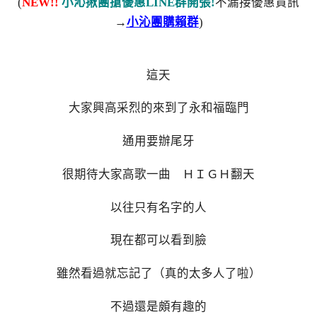
(
NEW!!
小沁揪團搶優惠LINE群開張!
不漏接優惠資訊
→
小沁團購賴群
)
這天
大家興高采烈的來到了永和福臨門
通用要辦尾牙
很期待大家高歌一曲 ＨＩＧＨ翻天
以往只有名字的人
現在都可以看到臉
雖然看過就忘記了（真的太多人了啦）
不過還是頗有趣的