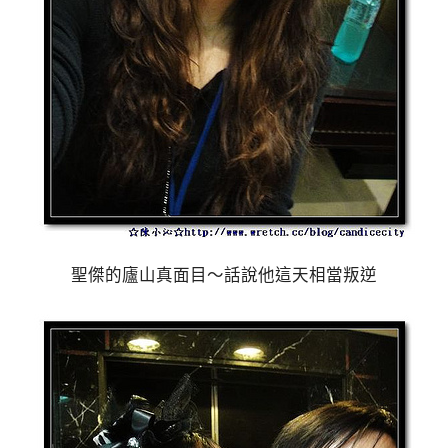
聖傑的廬山真面目～話說他這天相當叛逆