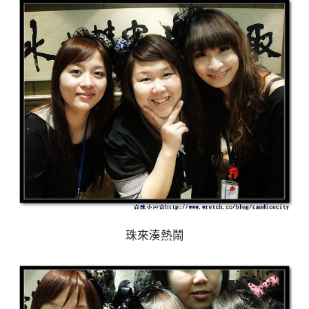
珠來湊熱鬧