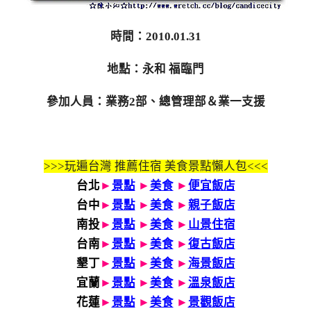
時間：2010.01.31
地點：永和 福臨門
參加人員：業務2部、總管理部＆業一支援
>>>玩遍台灣 推薦住宿 美食景點懶人包<<<
台北
►
景點
►
美食
►
便宜飯店
台中
►
景點
►
美食
►
親子飯店
南投
►
景點
►
美食
►
山景住宿
台南
►
景點
►
美食
►
復古飯店
墾丁
►
景點
►
美食
►
海景飯店
宜蘭
►
景點
►
美食
►
溫泉飯店
花蓮
►
景點
►
美食
►
景觀飯店