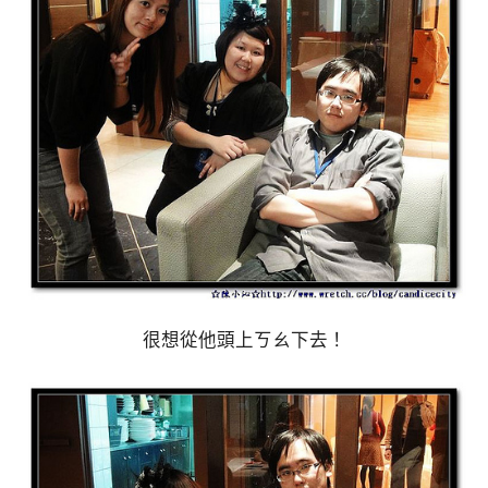
很想從他頭上ㄎㄠ下去！