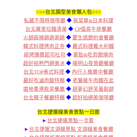
>>>
台北類型美食懶人包<<<
私藏不限時咖啡廳
◆
無菜單&日本料理
台北厲害拉麵清單
◆
CP值高牛排餐廳
火鍋麻辣鍋涮涮鍋
◆
慶生過節約會餐廳
韓式料理烤肉正夯
◆
義式料理義大利麵
碳烤爆漿起司吐司
◆
單點&吃到飽燒肉
超好拍熱門網美冰
◆
陽明山夜景觀餐廳
台北TOP泰式料理
◆
內行人推薦中餐廳
最好吃滷肉飯特輯
◆
老饕級牛肉麵在此
道地香港飲茶餐廳
◆
超夢幻舒芙蕾鬆餅
台北親子餐廳特輯
◆
超好拍網美咖啡廳
台北捷運線美食景點一日遊
►
台北捷運景點一次看
►
台北捷運文湖線景點 文湖線美食餐廳