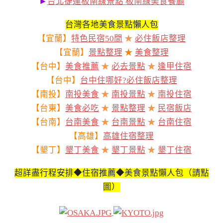
►
台北捷運板南線景點 板南線美食餐廳
台灣各地美食景點懶人包
【宜蘭】
特色民宿50間
★
必住飯店整理
【宜蘭】
景點整理
★
美食整理
【台中】
美食推薦
★
必去景點
★
逢甲住宿
【台中】
台中住哪好?必住飯店整理
【南投】
南投美食
★
南投景點
★
南投住宿
【台東】
美食必吃
★
景點整理
★
民宿飯店
【台南】
台南美食
★
台南景點
★
台南住宿
【高雄】
高雄住宿整理
【墾丁】
墾丁美食
★
墾丁景點
★
墾丁住宿
超詳盡行程安排◆住宿推薦◆美食景點懶人包（請點
圖）