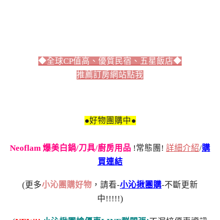
◆全球CP值高、優質民宿、五星飯店◆
推薦訂房網站點我
●好物團購中●
Neoflam 爆美白鍋/刀具/廚房用品
!常態團!
詳細介紹
/
購
買連結
(更多
小沁團購好物
，請看-
小沁揪團購
-不斷更新
中!!!!!)