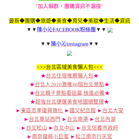
ˇ加入賴群，團購資訊不漏接ˇ
最新◆團購◆旅遊◆美食◆育兒◆美妝◆生活◆資訊
▼▼
陳小沁FACEBOOK粉絲團
▼▼
▼▼
陳小沁instagram
▼▼
>>>
台北區域美食懶人包<<<
★
台北住宿推薦懶人包
★
★
台北人2020激推46個台北景點
★
★
台北親子景點看這篇,放風必備
★
★
超強台北捷運美食地圖總整理
★
►
東區忠孝復興敦化
►
國父紀念館
►
台北大安
►
台北車站西門
►
台北南港
►
台北內湖
►
台北松山
►
台北中山
►
台北信義市政府
►
南京復興小巨蛋
►
松江南京行天宮