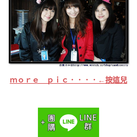
ｍｏｒｅ ｐｉｃ．．．．←按這兒