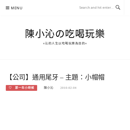
Skip
MENU
to
content
陳小沁の吃喝玩樂
○沁的人生以吃喝玩樂為目的○
【公司】通用尾牙 – 主題：小帽帽
♡ 那一年小時候
陳小沁
2010-02-04