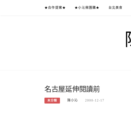
Skip
★合作提案★
★小沁揪團購★
台北美食
to
content
名古屋延伸閱讀前
陳小沁
2000-12-17
未分類