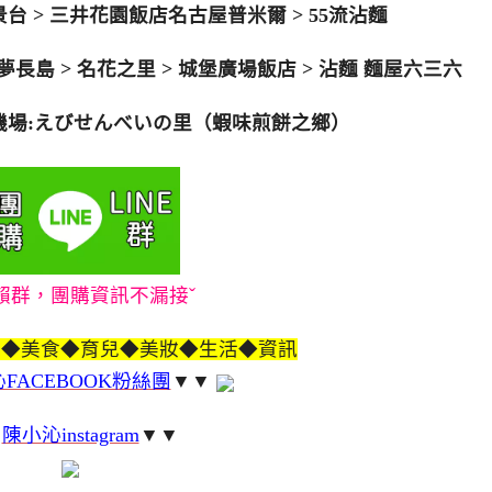
de觀景台 > 三井花園飯店名古屋普米爾 > 55流沾麵
夢長島 > 名花之里 > 城堡廣場飯店 > 沾麵 麵屋六三六
 機場:えびせんべいの里（蝦味煎餅之鄉）
賴群，團購資訊不漏接ˇ
遊◆美食◆育兒◆美妝◆生活◆資訊
FACEBOOK粉絲團
▼▼
▼
陳小沁instagram
▼▼