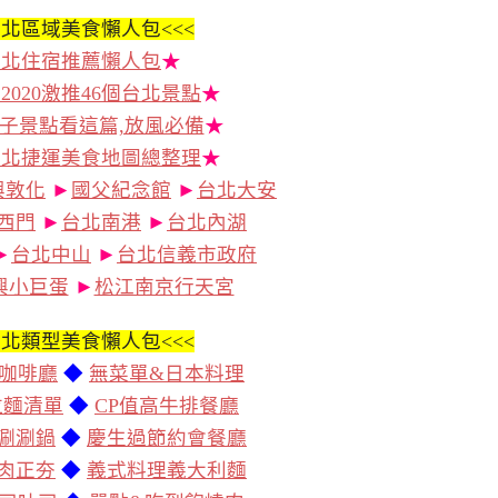
北區域美食懶人包<<<
台北住宿推薦懶人包
★
2020激推46個台北景點
★
子景點看這篇,放風必備
★
台北捷運美食地圖總整理
★
興敦化
►
國父紀念館
►
台北大安
西門
►
台北南港
►
台北內湖
►
台北中山
►
台北信義市政府
興小巨蛋
►
松江南京行天宮
北類型美食懶人包<<<
咖啡廳
◆
無菜單&日本料理
拉麵清單
◆
CP值高牛排餐廳
涮涮鍋
◆
慶生過節約會餐廳
肉正夯
◆
義式料理義大利麵