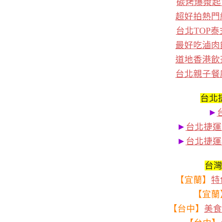
碳烤爆漿起
超好拍熱門
台北TOP
最好吃滷肉
道地香港飲
台北親子餐
台北
►
►
台北捷運
►
台北捷運
台
【宜蘭】
特
【宜蘭
【台中】
美食