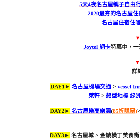
5天4夜名古屋親子自由行
2020最夯的名古屋
名古屋住宿住哪好
▼
Joytel 網卡
特惠中，一
詳
DAY1►
名古屋機場交通
>
vessel 
萊軒
>
船型地標 綠洲
DAY2►
名古屋樂高樂園
(
85折購票
)
DAY3►
名古屋城 > 金鯱橫丁美食街 >