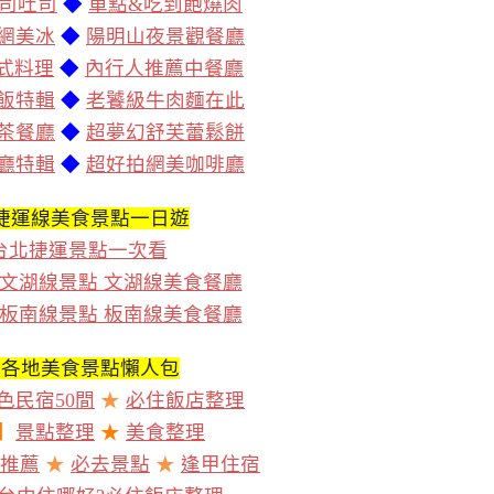
司吐司
◆
單點&吃到飽燒肉
網美冰
◆
陽明山夜景觀餐廳
泰式料理
◆
內行人推薦中餐廳
飯特輯
◆
老饕級牛肉麵在此
茶餐廳
◆
超夢幻舒芙蕾鬆餅
廳特輯
◆
超好拍網美咖啡廳
捷運線美食景點一日遊
台北捷運景點一次看
文湖線景點 文湖線美食餐廳
板南線景點 板南線美食餐廳
灣各地美食景點懶人包
色民宿50間
★
必住飯店整理
】
景點整理
★
美食整理
推薦
★
必去景點
★
逢甲住宿