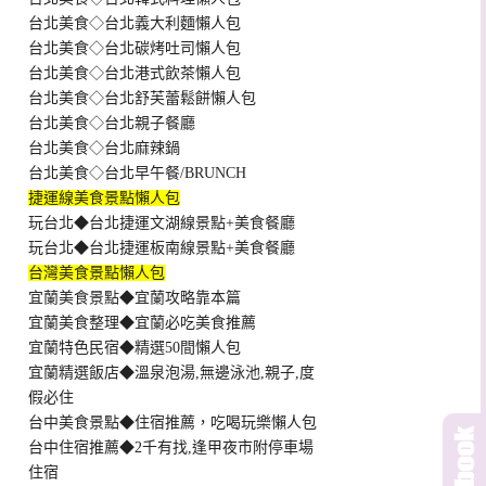
台北美食◇台北義大利麵懶人包
台北美食◇台北碳烤吐司懶人包
台北美食◇台北港式飲茶懶人包
台北美食◇台北舒芙蕾鬆餅懶人包
台北美食◇台北親子餐廳
台北美食◇台北麻辣鍋
台北美食◇台北早午餐/BRUNCH
捷運線美食景點懶人包
玩台北◆台北捷運文湖線景點+美食餐廳
玩台北◆台北捷運板南線景點+美食餐廳
台灣美食景點懶人包
宜蘭美食景點◆宜蘭攻略靠本篇
宜蘭美食整理◆宜蘭必吃美食推薦
宜蘭特色民宿◆精選50間懶人包
宜蘭精選飯店◆溫泉泡湯,無邊泳池,親子,度
假必住
台中美食景點◆住宿推薦，吃喝玩樂懶人包
台中住宿推薦◆2千有找,逢甲夜市附停車場
住宿