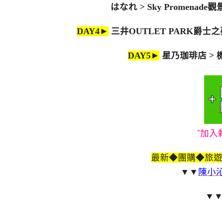
はなれ > Sky Promena
DAY4►
三井OUTLET PARK爵士之
DAY5►
星乃珈琲店 >
ˇ加入
最新◆團購◆旅
▼▼
陳小沁
▼