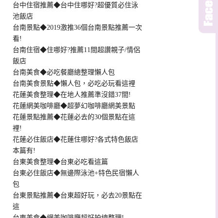
台中住宿推薦◆台中住哪好?超優質必住泳
池飯店
台南景點◆2019激推36個台南景點推薦一次
看!
台南住宿◆住哪好?推薦11間超讚親子/情侶
飯店
台南美食◆必吃餐廳總整理懶人包
台南美食景點◆懶人包，必吃必玩看這裡
花蓮美食整理◆在地人推薦準沒錯37間!
花蓮網美咖啡廳◆超夢幻咖啡廳網美景點
花蓮景點推薦◆花蓮必去的30個景點在這
裡!
花蓮必住飯店◆花蓮住哪好?各式特色飯店
本篇有!
台東美食整理◆台東必吃看這篇
台東必住飯店◆無邊際泳池+特色民宿懶人
包
台東景點推薦◆台東超好玩，必去20景點在
這
台東美食◆網美咖啡廳超好拍總整理!