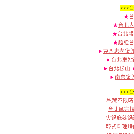
>>>
台
★
★
台北人
★
台北親
★
超強
►
東區忠孝復
►
台北車站
►
台北松山
►
南京復
>>>
台
私藏不限時
台北厲害
火鍋麻辣鍋
韓式料理烤