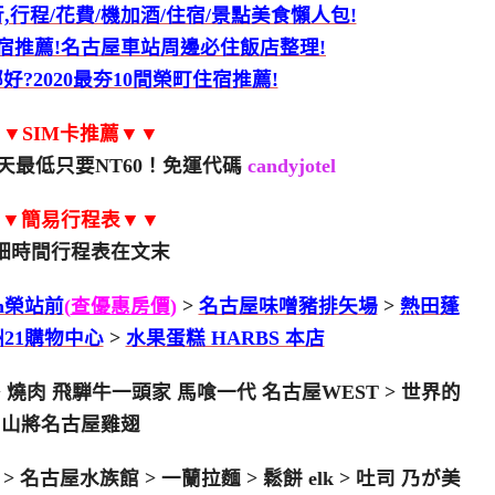
,行程/花費/機加酒/住宿/景點美食懶人包!
住宿推薦!名古屋車站周邊必住飯店整理!
?2020最夯10間榮町住宿推薦!
▼SIM卡推薦▼▼
天最低只要NT60！免運代碼
candyjotel
▼▼簡易行程表▼▼
細時間行程表在文末
Inn榮站前
(
查優惠房價
)
>
名古屋味噌豬排矢場
>
熱田蓬
21購物中心
>
水果蛋糕 HARBS 本店
> 燒肉 飛騨牛一頭家 馬喰一代 名古屋WEST > 世界的
山將名古屋雞翅
 名古屋水族館 > 一蘭拉麵 > 鬆餅 elk > 吐司 乃が美