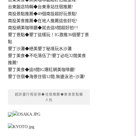
台東飯店特輯◆台東車站住宿推薦!
南投景點推薦◆49個南投超好玩景點!
南投美食推薦◆在地人推薦這些好吃!
南投網美咖啡廳◆就去這8間超好拍!!!
墾丁景點◆墾丁這樣玩！IG激推36個墾丁景
點
墾丁沙灘◆絕美墾丁秘境玩水沙灘
墾丁美食◆不吃落伍了!墾丁必吃32間美食
推薦!
墾丁美食◆這8間IG爆紅網美咖啡廳!
墾丁住宿◆海景住宿12間,無邊泳池+沙灘!
超詳盡行程安排◆住宿推薦◆美食景點懶
人包