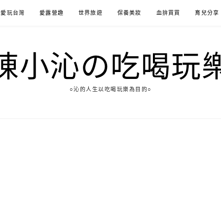
愛玩台灣
愛露營趣
世界旅遊
保養美妝
血拚買買
育兒分享
陳小沁の吃喝玩
○沁的人生以吃喝玩樂為目的○