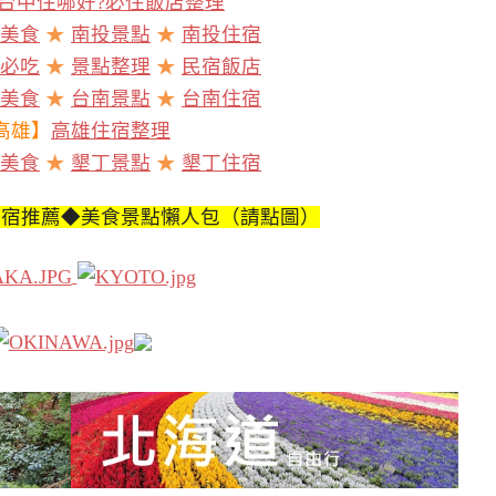
台中住哪好?必住飯店整理
美食
★
南投景點
★
南投住宿
必吃
★
景點整理
★
民宿飯店
美食
★
台南景點
★
台南住宿
高雄】
高雄住宿整理
美食
★
墾丁景點
★
墾丁住宿
住宿推薦◆美食景點懶人包（請點圖）