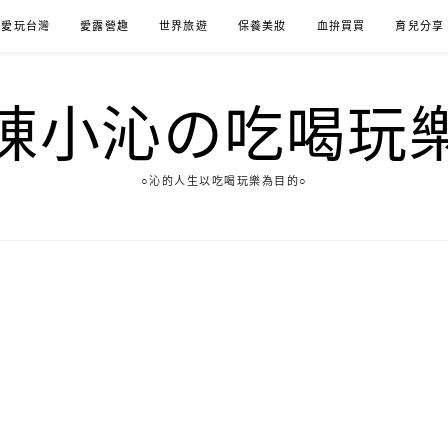
愛玩台灣
愛露營趣
世界旅遊
保養美妝
血拚買買
育兒分享
陳小沁の吃喝玩
○沁的人生以吃喝玩樂為目的○