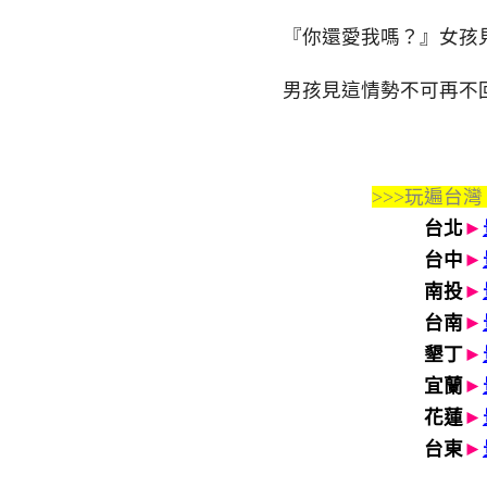
『你還愛我嗎？』女孩
男孩見這情勢不可再不
>>>玩遍台灣
台北
►
台中
►
南投
►
台南
►
墾丁
►
宜蘭
►
花蓮
►
台東
►