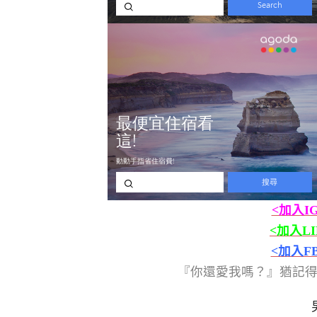
<加入I
<加入L
<加入F
『你還愛我嗎？』猶記