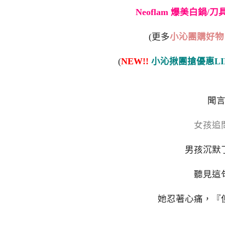
Neoflam 爆美白鍋/
(更多
小沁團購好物
(
NEW!!
小沁揪團搶優惠LI
聞
女孩追
男孩沉默
聽見這
她忍著心痛，『