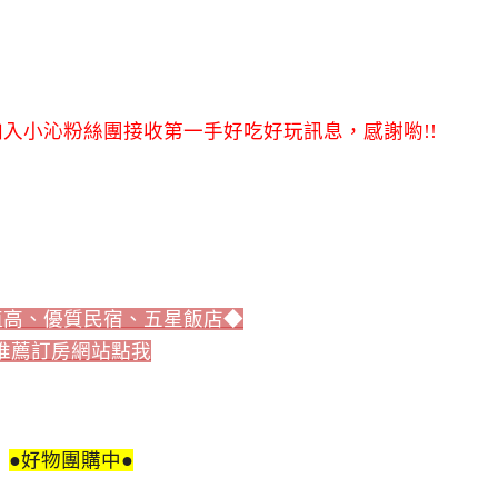
入小沁粉絲團接收第一手好吃好玩訊息，感謝喲!!
值高、優質民宿、五星飯店◆
推薦訂房網站點我
●好物團購中●