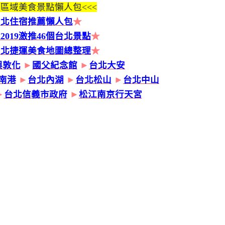
區域美食景點懶人包<<<
台北住宿推薦懶人包
★
2019激推46個台北景點
★
台北捷運美食地圖總整理
★
興敦化
►
國父紀念館
►
台北大安
南港
►
台北內湖
►
台北松山
►
台北中山
►
台北信義市政府
►
松江南京行天宮