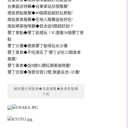
台東飯店特輯◆台東車站住宿推薦!
南投景點推薦◆49個南投超好玩景點!
南投美食推薦◆在地人推薦這些好吃!
南投網美咖啡廳◆就去這8間超好拍!!!
墾丁景點◆墾丁這樣玩！IG激推36個墾丁景
點
墾丁沙灘◆絕美墾丁秘境玩水沙灘
墾丁美食◆不吃落伍了!墾丁必吃32間美食
推薦!
墾丁美食◆這8間IG爆紅網美咖啡廳!
墾丁住宿◆海景住宿12間,無邊泳池+沙灘!
超詳盡行程安排◆住宿推薦◆美食景點懶
人包