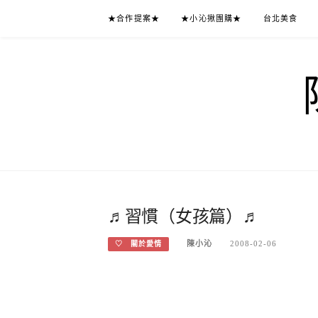
Skip
★合作提案★
★小沁揪團購★
台北美食
to
content
♬習慣（女孩篇）♬
陳小沁
2008-02-06
♡ 關於愛情