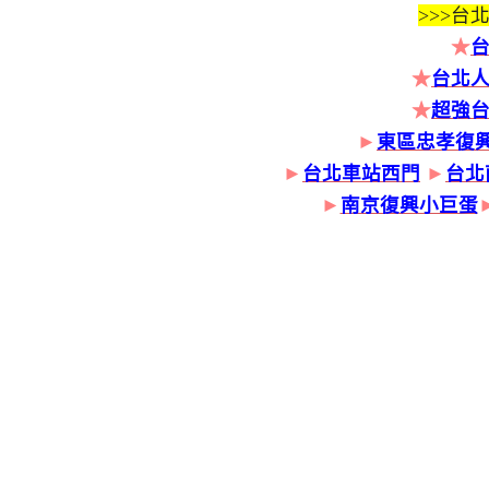
>>>
台北
★
★
台北人
★
超強
►
東區忠孝復
►
台北車站西門
►
台北
►
南京復興小巨蛋