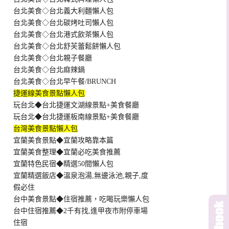
台北美食◇台北義大利麵懶人包
台北美食◇台北碳烤吐司懶人包
台北美食◇台北港式飲茶懶人包
台北美食◇台北舒芙蕾鬆餅懶人包
台北美食◇台北親子餐廳
台北美食◇台北麻辣鍋
台北美食◇台北早午餐/BRUNCH
捷運線美食景點懶人包
玩台北◆台北捷運文湖線景點+美食餐廳
玩台北◆台北捷運板南線景點+美食餐廳
台灣美食景點懶人包
宜蘭美食景點◆宜蘭攻略靠本篇
宜蘭美食整理◆宜蘭必吃美食推薦
宜蘭特色民宿◆精選50間懶人包
宜蘭精選飯店◆溫泉泡湯,無邊泳池,親子,度
假必住
台中美食景點◆住宿推薦，吃喝玩樂懶人包
台中住宿推薦◆2千有找,逢甲夜市附停車場
住宿