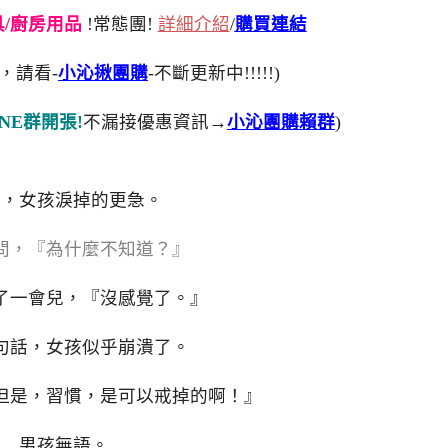
刀具/廚房用品
!常態團!
詳細介紹
/
購買連結
，請看-
小沁揪團購
-不斷更新中!!!!!)
NE群開張!
不漏接優惠資訊→
小沁團購賴群
)
言，女孩淚掉的更急。
問，『為什麼不知道？』
了一會兒，『沒感覺了。』
句話，女孩似乎崩潰了。
但是，習慣，是可以戒掉的啊！』
男孩無語。