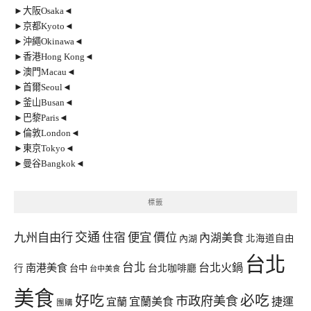
►大阪Osaka◄
►京都Kyoto◄
►沖繩Okinawa◄
►香港Hong Kong◄
►澳門Macau◄
►首爾Seoul◄
►釜山Busan◄
►巴黎Paris◄
►倫敦London◄
►東京Tokyo◄
►曼谷Bangkok◄
標籤
交通
九州自由行
住宿
便宜
價位
內湖美食
內湖
北海道自由
台北
台北
台北火鍋
南港美食
行
台中
台北咖啡廳
台中美食
美食
好吃
必吃
市政府美食
宜蘭美食
捷運
宜蘭
團購