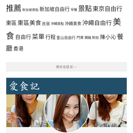
推薦
景點
東京自由行
新加坡自由行
早餐
新加坡景點
美
東區美食
沖繩自由行
東區
沖繩美食
民宿
沖繩景點
食
餐
菜單
自由行
行程
陳小沁
釜山自由行
門票
開箱
附近
廳
香港
我也在這兒~~