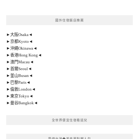
國外住宿飯店推薦
►大阪Osaka◄
►京都Kyoto◄
►沖繩Okinawa◄
►香港Hong Kong◄
►澳門Macau◄
►首爾Seoul◄
►釜山Busan◄
►巴黎Paris◄
►倫敦London◄
►東京Tokyo◄
►曼谷Bangkok◄
全世界便宜住宿看這兒
愛遊台灣◆美食景點懶人包