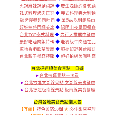
火鍋麻辣鍋涮涮鍋
◆
慶生過節約會餐廳
韓式料理烤肉正夯
◆
義式料理義大利麵
碳烤爆漿起司吐司
◆
單點&吃到飽燒肉
超好拍熱門網美冰
◆
陽明山夜景觀餐廳
台北TOP泰式料理
◆
內行人推薦中餐廳
最好吃滷肉飯特輯
◆
老饕級牛肉麵在此
道地香港飲茶餐廳
◆
超夢幻舒芙蕾鬆餅
台北親子餐廳特輯
◆
超好拍網美咖啡廳
台北捷運線美食景點一日遊
►
台北捷運景點一次看
►
台北捷運文湖線景點 文湖線美食餐廳
►
台北捷運板南線景點 板南線美食餐廳
台灣各地美食景點懶人包
【宜蘭】
特色民宿50間
★
必住飯店整理