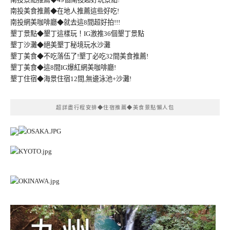
南投美食推薦◆在地人推薦這些好吃!
南投網美咖啡廳◆就去這8間超好拍!!!
墾丁景點◆墾丁這樣玩！IG激推36個墾丁景點
墾丁沙灘◆絕美墾丁秘境玩水沙灘
墾丁美食◆不吃落伍了!墾丁必吃32間美食推薦!
墾丁美食◆這8間IG爆紅網美咖啡廳!
墾丁住宿◆海景住宿12間,無邊泳池+沙灘!
超詳盡行程安排◆住宿推薦◆美食景點懶人包