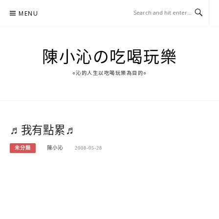
Skip
MENU
to
content
陳小沁の吃喝玩樂
○沁的人生以吃喝玩樂為目的○
♬我有點累♬
未分類
陳小沁
2008-05-28