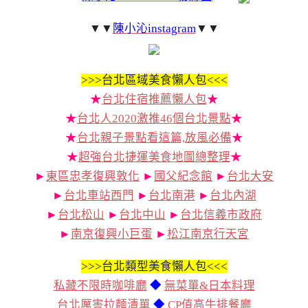
▼▼
陳小沁instagram
▼▼
>>>
台北區域美食懶人包<<<
★
台北住宿推薦懶人包
★
★
台北人2020激推46個台北景點
★
★
台北親子景點看這篇,放風必備
★
★
超強台北捷運美食地圖總整理
★
►
東區忠孝復興敦化
►
國父紀念館
►
台北大安
►
台北車站西門
►
台北南港
►
台北內湖
►
台北松山
►
台北中山
►
台北信義市政府
►
南京復興小巨蛋
►
松江南京行天宮
>>>
台北類型美食懶人包<<<
私藏不限時咖啡廳
◆
無菜單&日本料理
台北厲害拉麵清單
◆
CP值高牛排餐廳