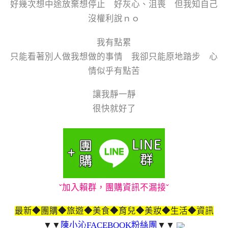
好幾次想中途放棄想停止 好灰心、沮喪 但我知自己
沒權利說ｎｏ
我有點累
只能看著別人做我想做的事情 我卻只能原地踏步 心
情似乎有點苦
讓我靜一靜
很快就好了
ˇ加入賴群，團購資訊不漏接ˇ
最新◆團購◆旅遊◆美食◆育兒◆美妝◆生活◆資訊
▼▼
陳小沁FACEBOOK粉絲團
▼▼