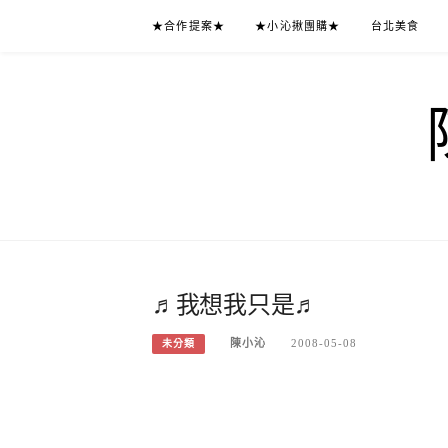
Skip
★合作提案★
★小沁揪團購★
台北美食
to
content
♬我想我只是♬
陳小沁
2008-05-08
未分類