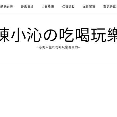
愛玩台灣
愛露營趣
世界旅遊
保養美妝
血拚買買
育兒分享
陳小沁の吃喝玩
○沁的人生以吃喝玩樂為目的○