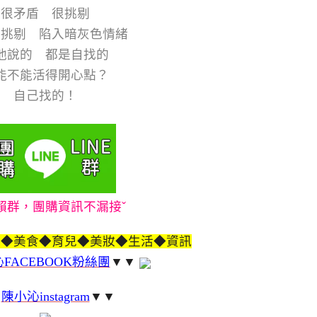
很矛盾 很挑剔
己挑剔 陷入暗灰色情緒
他說的 都是自找的
能不能活得開心點？
自己找的！
賴群，團購資訊不漏接ˇ
遊◆美食◆育兒◆美妝◆生活◆資訊
FACEBOOK粉絲團
▼▼
▼
陳小沁instagram
▼▼