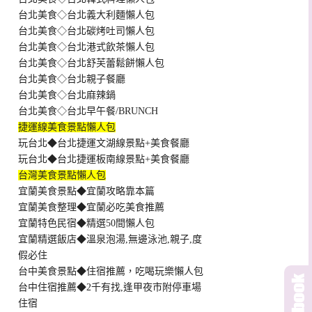
台北美食◇台北義大利麵懶人包
台北美食◇台北碳烤吐司懶人包
台北美食◇台北港式飲茶懶人包
台北美食◇台北舒芙蕾鬆餅懶人包
台北美食◇台北親子餐廳
台北美食◇台北麻辣鍋
台北美食◇台北早午餐/BRUNCH
捷運線美食景點懶人包
玩台北◆台北捷運文湖線景點+美食餐廳
玩台北◆台北捷運板南線景點+美食餐廳
台灣美食景點懶人包
宜蘭美食景點◆宜蘭攻略靠本篇
宜蘭美食整理◆宜蘭必吃美食推薦
宜蘭特色民宿◆精選50間懶人包
宜蘭精選飯店◆溫泉泡湯,無邊泳池,親子,度
假必住
台中美食景點◆住宿推薦，吃喝玩樂懶人包
台中住宿推薦◆2千有找,逢甲夜市附停車場
住宿