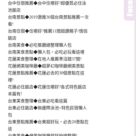
台中住宿推薦◆台中住哪好?超優質必住泳
池飯店
台南景點◆2019激推36個台南景點推薦一次
看!
台南住宿◆住哪好?推薦11間超讚親子/情侶
飯店
台南美食◆必吃餐廳總整理懶人包
台南美食景點◆懶人包，必吃必玩看這裡
花蓮美食整理◆在地人推薦準沒錯37間!
花蓮網美咖啡廳◆超夢幻咖啡廳網美景點
花蓮景點推薦◆花蓮必去的30個景點在這
裡!
花蓮必住飯店◆花蓮住哪好?各式特色飯店
本篇有!
台東美食整理◆台東必吃看這篇
台東必住飯店◆無邊際泳池+特色民宿懶人
包
台東景點推薦◆台東超好玩，必去20景點在
這
台東美食◆網美咖啡廳超好拍總整理!