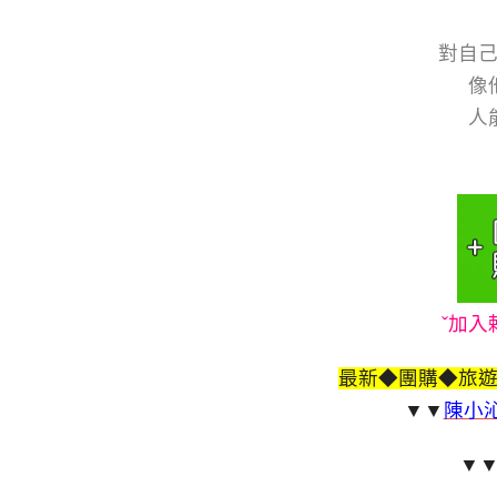
對自
像
人
ˇ加入
最新◆團購◆旅
▼▼
陳小沁
▼