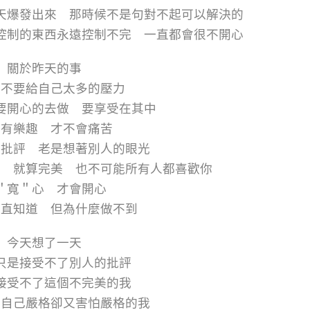
天爆發出來 那時候不是句對不起可以解決的
控制的東西永遠控制不完 一直都會很不開心
關於昨天的事
我不要給自己太多的壓力
要開心的去做 要享受在其中
會有樂趣 才不會痛苦
被批評 老是想著別人的眼光
美 就算完美 也不可能所有人都喜歡你
＂寬＂心 才會開心
一直知道 但為什麼做不到
今天想了一天
只是接受不了別人的批評
接受不了這個不完美的我
對自己嚴格卻又害怕嚴格的我