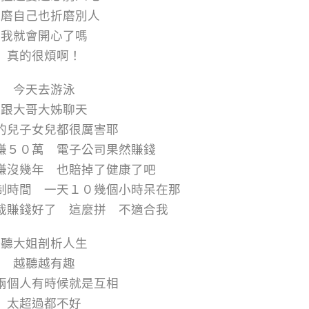
折磨自己也折磨別人
我就會開心了嗎
真的很煩啊！
今天去游泳
跟大哥大姊聊天
的兒子女兒都很厲害耶
賺５０萬 電子公司果然賺錢
賺沒幾年 也賠掉了健康了吧
制時間 一天１０幾個小時呆在那
哉賺錢好了 這麼拼 不適合我
聽大姐剖析人生
越聽越有趣
兩個人有時候就是互相
太超過都不好