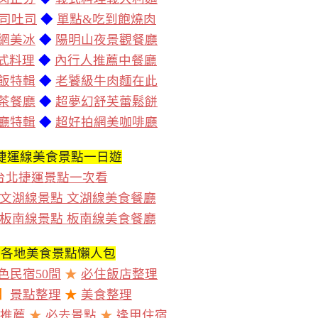
司吐司
◆
單點&吃到飽燒肉
網美冰
◆
陽明山夜景觀餐廳
泰式料理
◆
內行人推薦中餐廳
飯特輯
◆
老饕級牛肉麵在此
茶餐廳
◆
超夢幻舒芙蕾鬆餅
廳特輯
◆
超好拍網美咖啡廳
捷運線美食景點一日遊
台北捷運景點一次看
文湖線景點 文湖線美食餐廳
板南線景點 板南線美食餐廳
灣各地美食景點懶人包
色民宿50間
★
必住飯店整理
】
景點整理
★
美食整理
推薦
★
必去景點
★
逢甲住宿