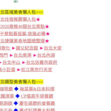
北區域美食懶人包<<<
台北住宿推薦懶人包
★
2020激推46個台北景點
★
子景點看這篇,放風必備
★
台北捷運美食地圖總整理
★
興敦化
►
國父紀念館
►
台北大安
西門
►
台北南港
►
台北內湖
►
台北中山
►
台北信義市政府
興小巨蛋
►
松江南京行天宮
北類型美食懶人包<<<
咖啡廳
◆
無菜單&日本料理
拉麵清單
◆
CP值高牛排餐廳
涮涮鍋
◆
慶生過節約會餐廳
肉正夯
◆
義式料理義大利麵