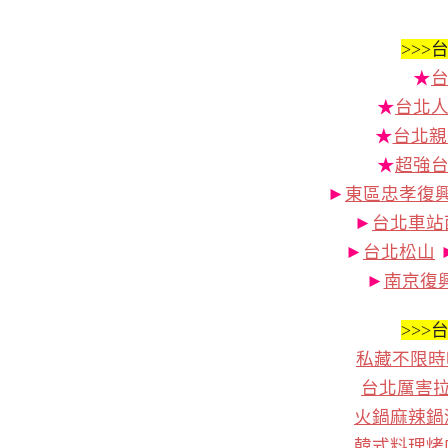
>>>
台
★
★
台北人
★
台北親
★
超強
►
東區忠孝復
►
台北車站
►
台北松山
►
南京復
>>>
台
私藏不限時
台北厲害
火鍋麻辣鍋
韓式料理烤