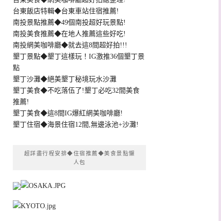
台東飯店特輯◆台東車站住宿推薦!
南投景點推薦◆49個南投超好玩景點!
南投美食推薦◆在地人推薦這些好吃!
南投網美咖啡廳◆就去這8間超好拍!!!
墾丁景點◆墾丁這樣玩！IG激推36個墾丁景
點
墾丁沙灘◆絕美墾丁秘境玩水沙灘
墾丁美食◆不吃落伍了!墾丁必吃32間美食
推薦!
墾丁美食◆這8間IG爆紅網美咖啡廳!
墾丁住宿◆海景住宿12間,無邊泳池+沙灘!
超詳盡行程安排◆住宿推薦◆美食景點懶
人包