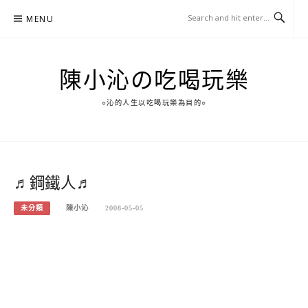
Skip
MENU
to
content
陳小沁の吃喝玩樂
○沁的人生以吃喝玩樂為目的○
♬鋼鐵人♬
未分類
陳小沁
2008-05-05