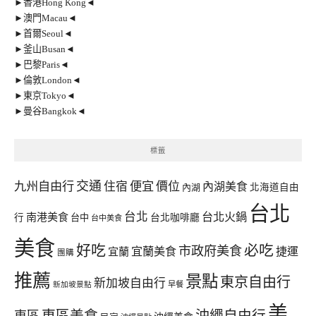
►香港Hong Kong◄
►澳門Macau◄
►首爾Seoul◄
►釜山Busan◄
►巴黎Paris◄
►倫敦London◄
►東京Tokyo◄
►曼谷Bangkok◄
標籤
交通
九州自由行
住宿
便宜
價位
內湖美食
內湖
北海道自由
台北
台北
台北火鍋
南港美食
行
台中
台北咖啡廳
台中美食
美食
好吃
必吃
市政府美食
宜蘭美食
捷運
宜蘭
團購
推薦
景點
東京自由行
新加坡自由行
早餐
新加坡景點
美
東區美食
沖繩自由行
東區