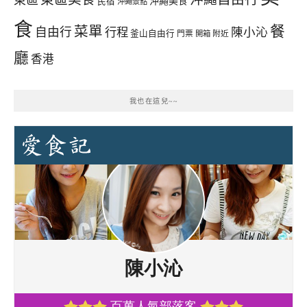
沖繩美食
民宿
沖繩景點
食
餐
菜單
自由行
行程
陳小沁
釜山自由行
門票
開箱
附近
廳
香港
我也在這兒~~