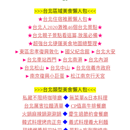
>>>
台北區域美食懶人包<<<
★
台北住宿推薦懶人包
★
★
台北人2020激推46個台北景點
★
★
台北親子景點看這篇,放風必備
★
★
超強台北捷運美食地圖總整理
★
►
東區忠孝復興敦化
►
國父紀念館
►
台北大安
►
台北車站西門
►
台北南港
►
台北內湖
►
台北松山
►
台北中山
►
台北信義市政府
►
南京復興小巨蛋
►
松江南京行天宮
>>>
台北類型美食懶人包<<<
私藏不限時咖啡廳
◆
無菜單&日本料理
台北厲害拉麵清單
◆
CP值高牛排餐廳
火鍋麻辣鍋涮涮鍋
◆
慶生過節約會餐廳
韓式料理烤肉正夯
◆
義式料理義大利麵