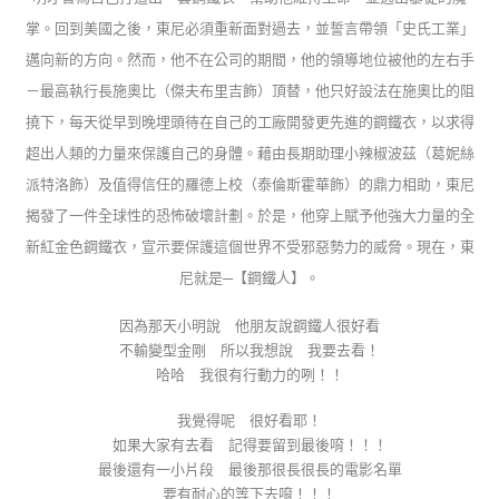
掌。回到美國之後，東尼必須重新面對過去，並誓言帶領「史氏工業」
邁向新的方向。然而，他不在公司的期間，他的領導地位被他的左右手
－最高執行長施奧比（傑夫布里吉飾）頂替，他只好設法在施奧比的阻
撓下，每天從早到晚埋頭待在自己的工廠開發更先進的鋼鐵衣，以求得
超出人類的力量來保護自己的身體。藉由長期助理小辣椒波茲（葛妮絲
派特洛飾）及值得信任的羅德上校（泰倫斯霍華飾）的鼎力相助，東尼
揭發了一件全
球性的恐怖破壞計劃。於是，他穿上賦予他強大力量的全
新紅金色鋼鐵衣，宣示要保護這個世界不受邪惡勢力的威脅。現在，東
尼就是─【鋼鐵人】。
因為那天小明說 他朋友說鋼鐵人很好看
不輸變型金剛 所以我想說 我要去看！
哈哈 我很有行動力的咧！！
我覺得呢 很好看耶！
如果大家有去看 記得要留到最後唷！！！
最後還有一小片段 最後那很長很長的電影名單
要有耐心的等下去唷！！！