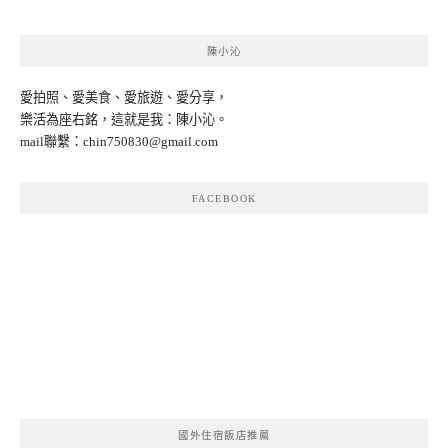
陳小沁
愛拍照、愛美食、愛旅遊、愛分享，
樂活為座右銘，這就是我：陳小沁。
mail聯繫：
chin750830@gmail.com
FACEBOOK
國外住宿飯店推薦