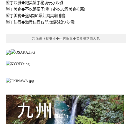
墾丁沙灘◆絕美墾丁秘境玩水沙灘
墾丁美食◆不吃落伍了!墾丁必吃32間美食推薦!
墾丁美食◆這8間IG爆紅網美咖啡廳!
墾丁住宿◆海景住宿12間,無邊泳池+沙灘!
超詳盡行程安排◆住宿推薦◆美食景點懶人包