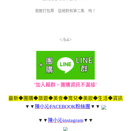
我敢打包票 這絕對有第二集 哈！
</h4>
ˇ加入賴群，團購資訊不漏接ˇ
最新◆團購◆旅遊◆美食◆育兒◆美妝◆生活◆資訊
▼▼
陳小沁FACEBOOK粉絲團
▼▼
▼▼
陳小沁instagram
▼▼