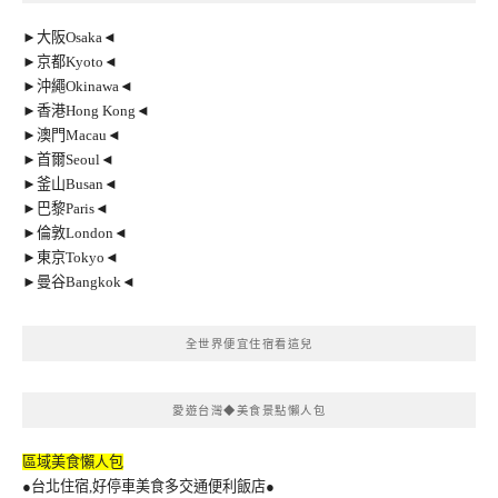
►大阪Osaka◄
►京都Kyoto◄
►沖繩Okinawa◄
►香港Hong Kong◄
►澳門Macau◄
►首爾Seoul◄
►釜山Busan◄
►巴黎Paris◄
►倫敦London◄
►東京Tokyo◄
►曼谷Bangkok◄
全世界便宜住宿看這兒
愛遊台灣◆美食景點懶人包
區域美食懶人包
●台北住宿,好停車美食多交通便利飯店●