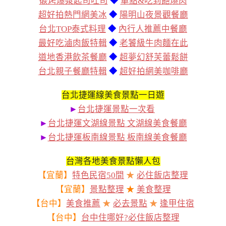
碳烤爆漿起司吐司
◆
單點&吃到飽燒肉
超好拍熱門網美冰
◆
陽明山夜景觀餐廳
台北TOP泰式料理
◆
內行人推薦中餐廳
最好吃滷肉飯特輯
◆
老饕級牛肉麵在此
道地香港飲茶餐廳
◆
超夢幻舒芙蕾鬆餅
台北親子餐廳特輯
◆
超好拍網美咖啡廳
台北捷運線美食景點一日遊
►
台北捷運景點一次看
►
台北捷運文湖線景點 文湖線美食餐廳
►
台北捷運板南線景點 板南線美食餐廳
台灣各地美食景點懶人包
【宜蘭】
特色民宿50間
★
必住飯店整理
【宜蘭】
景點整理
★
美食整理
【台中】
美食推薦
★
必去景點
★
逢甲住宿
【台中】
台中住哪好?必住飯店整理