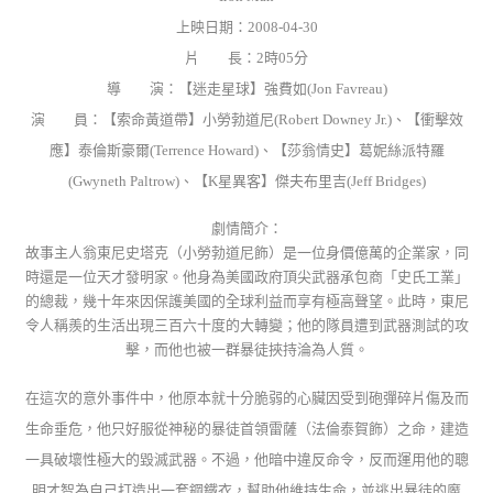
上映日期：
2008-04-30
片 長：
2時05分
導 演：
【迷走星球】強費如(Jon Favreau)
演 員：
【索命黃道帶】小勞勃道尼(Robert Downey Jr.)、【衝擊效
應】泰倫斯豪爾(Terrence Howard)、【莎翁情史】葛妮絲派特羅
(Gwyneth Paltrow)、【K星異客】傑夫布里吉(Jeff Bridges)
劇情簡介：
故事主人翁東尼史塔克（小勞勃道尼飾）是一位身價億萬的企業家，同
時還是一位天才發明家。他身為美國政府頂尖武器承包商「史氏工業」
的總裁，幾十年來因保護美國的全球利益而享有極高聲望。此時，東尼
令人稱羨的生活出現三百六十度的大轉變；他的隊員遭到武器測試的攻
擊，而他也被一群暴徒挾持淪為人質。
在這次的意外事件中，他原本就十分脆弱的心臟因受到砲彈碎片傷及而
生命垂危，他只好服從神秘的暴徒首領雷薩（法倫泰賀飾）之命，建造
一具破壞性極大的毀滅武器。不過，他暗中違反命令，反而運用他的聰
明才智為自己打造出一套鋼鐵衣，幫助他維持生命，並逃出暴徒的魔