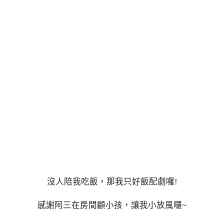
沒人陪我吃飯，那我只好飯配劇囉!
感謝阿三在房間顧小孩，讓我小放風囉~