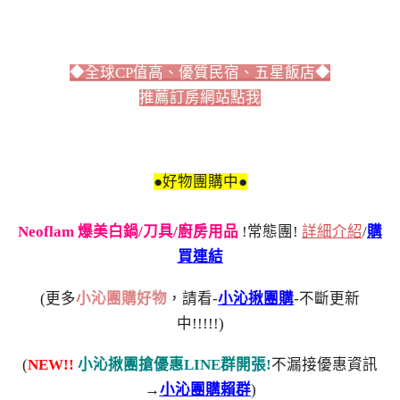
◆全球CP值高、優質民宿、五星飯店◆
推薦訂房網站點我
●好物團購中●
Neoflam 爆美白鍋/刀具/廚房用品
!常態團!
詳細介紹
/
購
買連結
(更多
小沁團購好物
，請看-
小沁揪團購
-不斷更新
中!!!!!)
(
NEW!!
小沁揪團搶優惠LINE群開張!
不漏接優惠資訊
→
小沁團購賴群
)