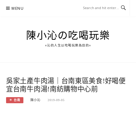
Skip
MENU
to
content
陳小沁の吃喝玩樂
○沁的人生以吃喝玩樂為目的○
吳家土產牛肉湯｜台南東區美食!好喝便
宜台南牛肉湯!南紡購物中心前
＊ 台南
陳小沁
2019-09-05