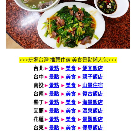
>>>玩遍台灣 推薦住宿 美食景點懶人包<<<
台北
►
景點
►
美食
►
便宜飯店
台中
►
景點
►
美食
►
親子飯店
南投
►
景點
►
美食
►
山景住宿
台南
►
景點
►
美食
►
復古飯店
墾丁
►
景點
►
美食
►
海景飯店
宜蘭
►
景點
►
美食
►
溫泉飯店
花蓮
►
景點
►
美食
►
景觀飯店
台東
►
景點
►
美食
►
優惠飯店