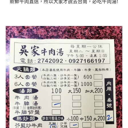
新鮮牛肉直送，所以大家才說去台南，必吃牛肉湯!