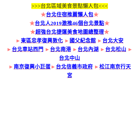
>>>
台北區域美食景點懶人包<<<
★
台北住宿推薦懶人包
★
★
台北人2019激推46個台北景點
★
★
超強台北捷運美食地圖總整理
★
►
東區忠孝復興敦化
►
國父紀念館
►
台北大安
►
台北車站西門
►
台北南港
►
台北內湖
►
台北松山
►
台北中山
►
南京復興小巨蛋
►
台北信義市政府
►
松江南京行天
宮