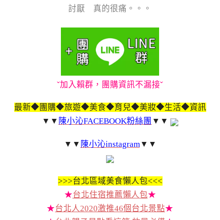
討厭 真的很痛。。。
ˇ加入賴群，團購資訊不漏接ˇ
最新◆團購◆旅遊◆美食◆育兒◆美妝◆生活◆資訊
▼▼
陳小沁FACEBOOK粉絲團
▼▼
▼▼
陳小沁instagram
▼▼
>>>
台北區域美食懶人包<<<
★
台北住宿推薦懶人包
★
★
台北人2020激推46個台北景點
★