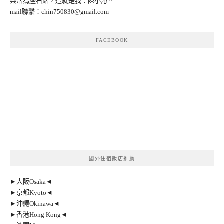
樂活為座右銘，這就是我：陳小沁。
mail聯繫：
chin750830@gmail.com
FACEBOOK
國外住宿飯店推薦
►大阪Osaka◄
►京都Kyoto◄
►沖繩Okinawa◄
►香港Hong Kong◄