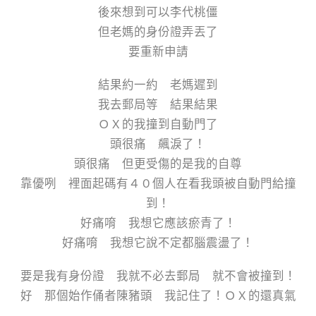
後來想到可以李代桃僵
但老媽的身份證弄丟了
要重新申請
結果約一約 老媽遲到
我去郵局等 結果結果
ＯＸ的我撞到自動門了
頭很痛 飆淚了！
頭很痛 但更受傷的是我的自尊
靠優咧 裡面起碼有４０個人在看我頭被自動門給撞
到！
好痛唷 我想它應該瘀青了！
好痛唷 我想它說不定都腦震盪了！
要是我有身份證 我就不必去郵局 就不會被撞到！
好 那個始作俑者陳豬頭 我記住了！ＯＸ的還真氣