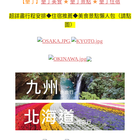
【墾丁】
墾丁美食
★
墾丁景點
★
墾丁住宿
超詳盡行程安排◆住宿推薦◆美食景點懶人包（請點
圖）