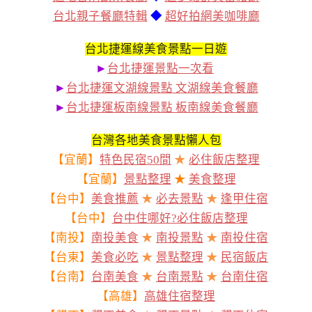
台北親子餐廳特輯
◆
超好拍網美咖啡廳
台北捷運線美食景點一日遊
►
台北捷運景點一次看
►
台北捷運文湖線景點 文湖線美食餐廳
►
台北捷運板南線景點 板南線美食餐廳
台灣各地美食景點懶人包
【宜蘭】
特色民宿50間
★
必住飯店整理
【宜蘭】
景點整理
★
美食整理
【台中】
美食推薦
★
必去景點
★
逢甲住宿
【台中】
台中住哪好?必住飯店整理
【南投】
南投美食
★
南投景點
★
南投住宿
【台東】
美食必吃
★
景點整理
★
民宿飯店
【台南】
台南美食
★
台南景點
★
台南住宿
【高雄】
高雄住宿整理