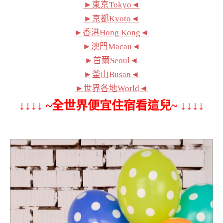
►東京Tokyo◄
►京都Kyoto◄
►香港Hong Kong◄
►澳門Macau◄
►首爾Seoul◄
►釜山Busan◄
►世界各地World◄
↓↓↓↓ ~全世界便宜住宿看這兒~ ↓↓↓↓