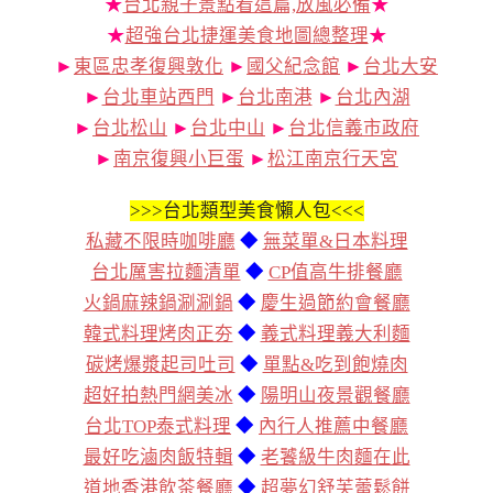
★
台北親子景點看這篇,放風必備
★
★
超強台北捷運美食地圖總整理
★
►
東區忠孝復興敦化
►
國父紀念館
►
台北大安
►
台北車站西門
►
台北南港
►
台北內湖
►
台北松山
►
台北中山
►
台北信義市政府
►
南京復興小巨蛋
►
松江南京行天宮
>>>
台北類型美食懶人包<<<
私藏不限時咖啡廳
◆
無菜單&日本料理
台北厲害拉麵清單
◆
CP值高牛排餐廳
火鍋麻辣鍋涮涮鍋
◆
慶生過節約會餐廳
韓式料理烤肉正夯
◆
義式料理義大利麵
碳烤爆漿起司吐司
◆
單點&吃到飽燒肉
超好拍熱門網美冰
◆
陽明山夜景觀餐廳
台北TOP泰式料理
◆
內行人推薦中餐廳
最好吃滷肉飯特輯
◆
老饕級牛肉麵在此
道地香港飲茶餐廳
◆
超夢幻舒芙蕾鬆餅