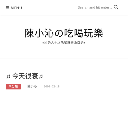
Skip
MENU
to
content
陳小沁の吃喝玩樂
○沁的人生以吃喝玩樂為目的○
♬今天很衰♬
未分類
陳小沁
2008-02-18