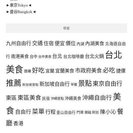
►東京Tokyo◄
►曼谷Bangkok◄
標籤
交通
九州自由行
住宿
便宜
價位
內湖美食
內湖
北海道自由
台北
台北
台北火鍋
南港美食
行
台中
台北咖啡廳
台中美食
美食
好吃
必吃
市政府美食
宜蘭美食
捷運
宜蘭
團購
推薦
景點
東京自由行
新加坡自由行
早餐
新加坡景點
美
東區美食
沖繩自由行
東區
沖繩美食
民宿
沖繩景點
食
餐
菜單
自由行
行程
陳小沁
釜山自由行
門票
開箱
附近
廳
香港