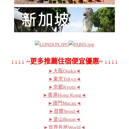
↓↓↓↓ ~更多推薦住宿便宜優惠~ ↓↓↓↓
►大阪Osaka◄
►東京Tokyo◄
►京都Kyoto◄
►香港Hong Kong◄
►澳門Macau◄
►首爾Seoul◄
►釜山Busan◄
►世界各地World◄