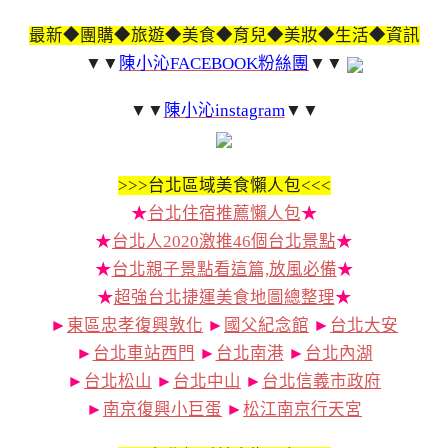
最新◆團購◆旅遊◆美食◆育兒◆美妝◆生活◆資訊
▼▼
陳小沁FACEBOOK粉絲團
▼▼
▼▼
陳小沁instagram
▼▼
>>>
台北區域美食懶人包<<<
★
台北住宿推薦懶人包
★
★
台北人2020激推46個台北景點
★
★
台北親子景點看這篇,放風必備
★
★
超強台北捷運美食地圖總整理
★
►
東區忠孝復興敦化
►
國父紀念館
►
台北大安
►
台北車站西門
►
台北南港
►
台北內湖
►
台北松山
►
台北中山
►
台北信義市政府
►
南京復興小巨蛋
►
松江南京行天宮