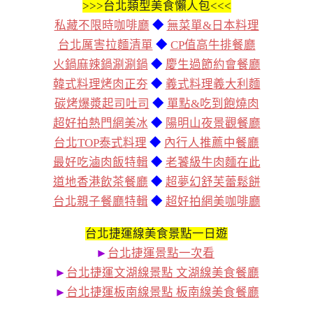
>>>
台北類型美食懶人包<<<
私藏不限時咖啡廳
◆
無菜單&日本料理
台北厲害拉麵清單
◆
CP值高牛排餐廳
火鍋麻辣鍋涮涮鍋
◆
慶生過節約會餐廳
韓式料理烤肉正夯
◆
義式料理義大利麵
碳烤爆漿起司吐司
◆
單點&吃到飽燒肉
超好拍熱門網美冰
◆
陽明山夜景觀餐廳
台北TOP泰式料理
◆
內行人推薦中餐廳
最好吃滷肉飯特輯
◆
老饕級牛肉麵在此
道地香港飲茶餐廳
◆
超夢幻舒芙蕾鬆餅
台北親子餐廳特輯
◆
超好拍網美咖啡廳
台北捷運線美食景點一日遊
►
台北捷運景點一次看
►
台北捷運文湖線景點 文湖線美食餐廳
►
台北捷運板南線景點 板南線美食餐廳