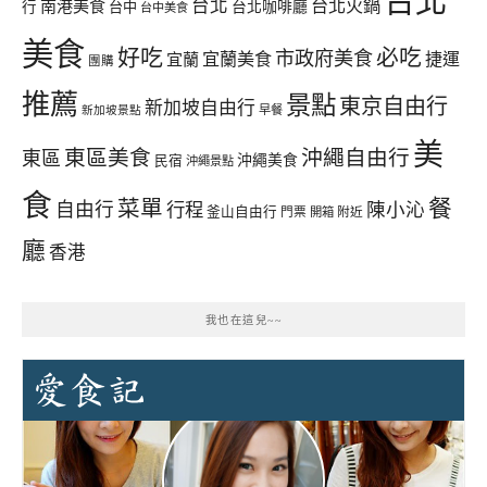
台北
台北
台北火鍋
南港美食
行
台中
台北咖啡廳
台中美食
美食
好吃
必吃
市政府美食
宜蘭美食
捷運
宜蘭
團購
推薦
景點
東京自由行
新加坡自由行
早餐
新加坡景點
美
東區美食
沖繩自由行
東區
沖繩美食
民宿
沖繩景點
食
餐
菜單
自由行
行程
陳小沁
釜山自由行
門票
開箱
附近
廳
香港
我也在這兒~~