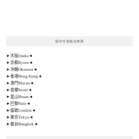
國外住宿飯店推薦
►大阪Osaka◄
►京都Kyoto◄
►沖繩Okinawa◄
►香港Hong Kong◄
►澳門Macau◄
►首爾Seoul◄
►釜山Busan◄
►巴黎Paris◄
►倫敦London◄
►東京Tokyo◄
►曼谷Bangkok◄