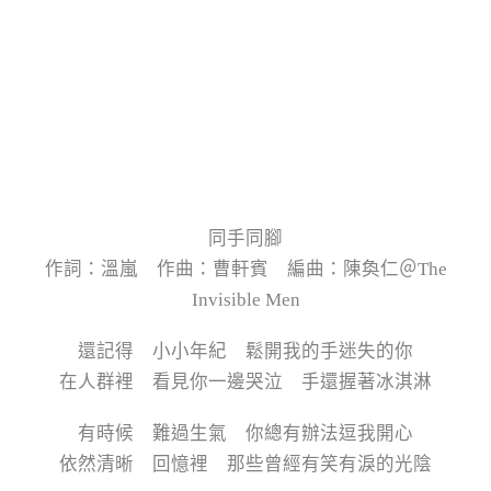
同手同腳
作詞：溫嵐 作曲：曹軒賓 編曲：陳奐仁＠The
Invisible Men
還記得 小小年紀 鬆開我的手迷失的你
在人群裡 看見你一邊哭泣 手還握著冰淇淋
有時候 難過生氣 你總有辦法逗我開心
依然清晰 回憶裡 那些曾經有笑有淚的光陰