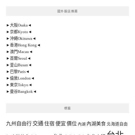
國外飯店推薦
►大阪Osaka◄
►京都Kyoto◄
►沖繩Okinawa◄
►香港Hong Kong◄
►澳門Macau◄
►首爾Seoul◄
►釜山Busan◄
►巴黎Paris◄
►倫敦London◄
►東京Tokyo◄
►曼谷Bangkok◄
標籤
交通
九州自由行
住宿
便宜
價位
內湖美食
內湖
北海道自由