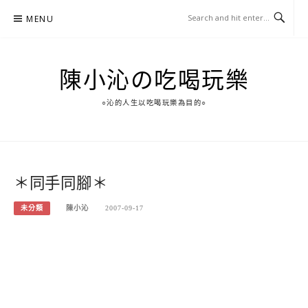
Skip
MENU
to
content
陳小沁の吃喝玩樂
○沁的人生以吃喝玩樂為目的○
＊同手同腳＊
未分類
陳小沁
2007-09-17