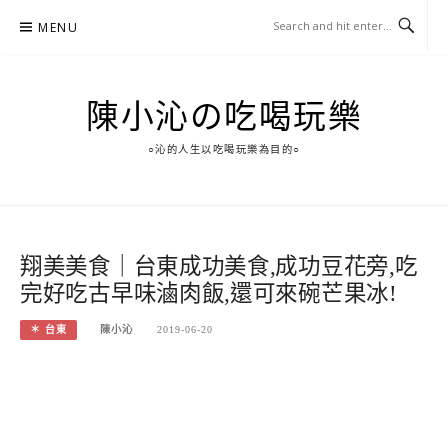
Skip
MENU
to
content
陳小沁の吃喝玩樂
○沁的人生以吃喝玩樂為目的○
翔美美食｜台東成功美食,成功豆花旁,吃
完好吃古早味滷肉飯,還可來碗芒果冰!
＊ 台東
陳小沁
2019-06-20