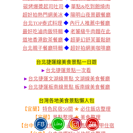
碳烤爆漿起司吐司
◆
單點&吃到飽燒肉
超好拍熱門網美冰
◆
陽明山夜景觀餐廳
台北TOP泰式料理
◆
內行人推薦中餐廳
最好吃滷肉飯特輯
◆
老饕級牛肉麵在此
道地香港飲茶餐廳
◆
超夢幻舒芙蕾鬆餅
台北親子餐廳特輯
◆
超好拍網美咖啡廳
台北捷運線美食景點一日遊
►
台北捷運景點一次看
►
台北捷運文湖線景點 文湖線美食餐廳
►
台北捷運板南線景點 板南線美食餐廳
台灣各地美食景點懶人包
【宜蘭】
特色民宿50間
★
必住飯店整理
【宜蘭】
景點整理
★
美食整理
【台中】
美食推薦
★
必去景點
★
逢甲住宿