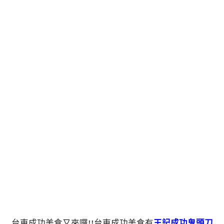
台東成功美食又來囉!!台東成功美食有
王記成功鬼頭刀