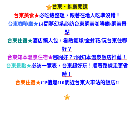
台東‧推薦閱讀
台東美食★
必吃總整理，跟著在地人吃準沒錯！
台東咖啡廳★
14間夢幻系必訪台東網美咖啡廳/網美景
點
台東住宿★
酒店懶人包，看熱氣球/金針花/玩台東住哪
好？
台東知本溫泉住宿★
哪間好？7間知本溫泉飯店推薦！
台東景點★
必訪一覽表，台東超好玩！順著路線走更省
時！
台東住宿★
CP值爆!10間近台東火車站的飯店!!