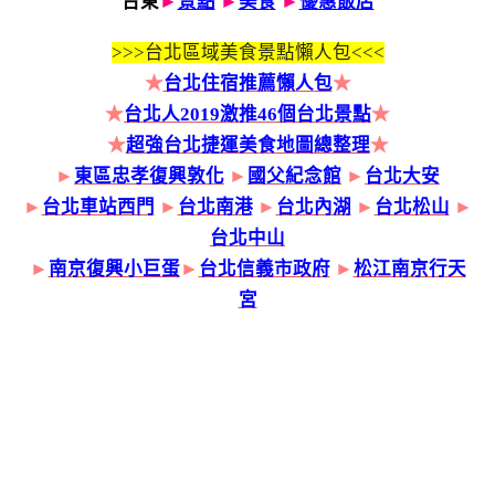
台東
►
景點
►
美食
►
優惠飯店
>>>
台北區域美食景點懶人包<<<
★
台北住宿推薦懶人包
★
★
台北人2019激推46個台北景點
★
★
超強台北捷運美食地圖總整理
★
►
東區忠孝復興敦化
►
國父紀念館
►
台北大安
►
台北車站西門
►
台北南港
►
台北內湖
►
台北松山
►
台北中山
►
南京復興小巨蛋
►
台北信義市政府
►
松江南京行天
宮