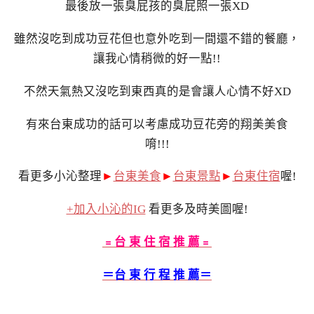
最後放一張臭屁孩的臭屁照一張XD
雖然沒吃到成功豆花但也意外吃到一間還不錯的餐廳，
讓我心情稍微的好一點!!
不然天氣熱又沒吃到東西真的是會讓人心情不好XD
有來台東成功的話可以考慮成功豆花旁的翔美美食
唷!!!
看更多小沁整理
►
台東美食
►
台東景點
►
台東住宿
喔!
+加入小沁的IG
看更多及時美圖喔!
﹦台 東 住 宿 推 薦﹦
＝台 東 行 程 推 薦＝