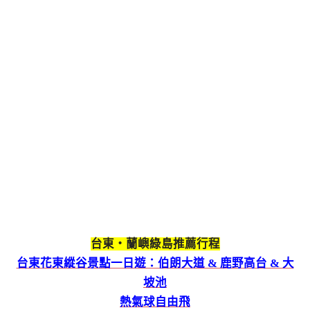
台東‧蘭嶼綠島推薦行程
台東花東縱谷景點一日遊：伯朗大道 & 鹿野高台 & 大
坡池
熱氣球自由飛