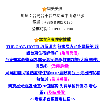
翔美美食
地址：台灣台東縣成功鎮中山路55號
電話：+886 8 985 0135
營業時間：10:00–20:00
本次台東住宿推薦
THE GAYA HOTEL渡假酒店,無邊際泳池夜景超美!超
讚台東住宿評價好
(及時房價)
台東知本老爺酒店,露天溫泉泡湯,評價超讚!太麻里附近
景點多
(及時房價)
貝爾莊園民宿,熱氣球住宿NO1!鹿野高台上,走出門就看
熱氣球
(及時房價)
凱旋星光酒店,便宜CP值超高!免費早餐評價好(看心
得)
(及時房價)
<<看更多台東優惠住宿>>