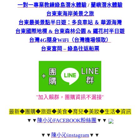
一對一專業教練綠島潛水體驗
/
蘭嶼潛水體驗
台東東海岸美景之旅
台東最美景點半日遊：多良車站 ＆ 華源海灣
台東國際地標 & 台東森林公園 & 鐵花村半日遊
台灣4G隨身WiFi（台灣機場領取）
台東富岡 – 綠島往返船票
ˇ加入賴群，團購資訊不漏接ˇ
最新◆團購◆旅遊◆美食◆育兒◆美妝◆生活◆資訊
▼▼
陳小沁FACEBOOK粉絲團
▼▼
▼▼
陳小沁instagram
▼▼