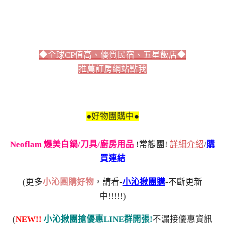
◆全球CP值高、優質民宿、五星飯店◆
推薦訂房網站點我
●好物團購中●
Neoflam 爆美白鍋/刀具/廚房用品
!常態團!
詳細介紹
/
購
買連結
(更多
小沁團購好物
，請看-
小沁揪團購
-不斷更新
中!!!!!)
(
NEW!!
小沁揪團搶優惠LINE群開張!
不漏接優惠資訊