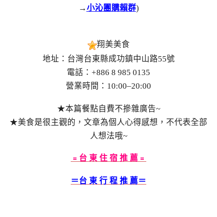
→
小沁團購賴群
)
翔美美食
地址：台灣台東縣成功鎮中山路55號
電話：+886 8 985 0135
營業時間：10:00–20:00
★本篇餐點自費不摻雜廣告~
★美食是很主觀的，文章為個人心得感想，不代表全部
人想法哦~
﹦台 東 住 宿 推 薦﹦
＝台 東 行 程 推 薦＝