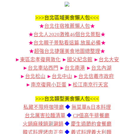
>>>
台北區域美食懶人包<<<
★
台北住宿推薦懶人包
★
★
台北人2020激推46個台北景點
★
★
台北親子景點看這篇,放風必備
★
★
超強台北捷運美食地圖總整理
★
►
東區忠孝復興敦化
►
國父紀念館
►
台北大安
►
台北車站西門
►
台北南港
►
台北內湖
►
台北松山
►
台北中山
►
台北信義市政府
►
南京復興小巨蛋
►
松江南京行天宮
>>>
台北類型美食懶人包<<<
私藏不限時咖啡廳
◆
無菜單&日本料理
台北厲害拉麵清單
◆
CP值高牛排餐廳
火鍋麻辣鍋涮涮鍋
◆
慶生過節約會餐廳
韓式料理烤肉正夯
◆
義式料理義大利麵