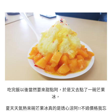
吃完飯以後當然要來甜點阿，於是又去點了一碗芒果
冰，
夏天天氣熱來碗芒果冰真的是透心涼阿!!不過價格我忘