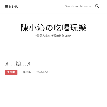
Skip
MENU
to
content
陳小沁の吃喝玩樂
○沁的人生以吃喝玩樂為目的○
♬…煩…♬
未分類
陳小沁
2007-07-01