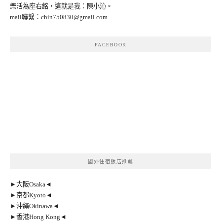
樂活為座右銘，這就是我：陳小沁。
mail聯繫：
chin750830@gmail.com
FACEBOOK
國外住宿飯店推薦
►大阪Osaka◄
►京都Kyoto◄
►沖繩Okinawa◄
►香港Hong Kong◄