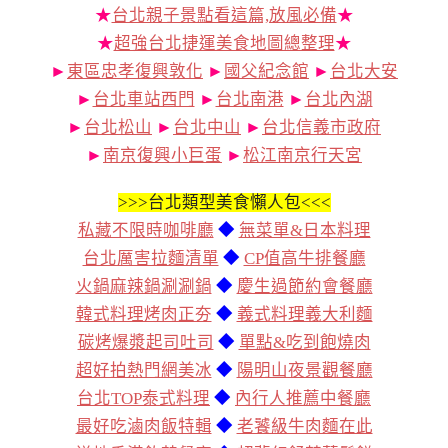
★
台北親子景點看這篇,放風必備
★
★
超強台北捷運美食地圖總整理
★
►
東區忠孝復興敦化
►
國父紀念館
►
台北大安
►
台北車站西門
►
台北南港
►
台北內湖
►
台北松山
►
台北中山
►
台北信義市政府
►
南京復興小巨蛋
►
松江南京行天宮
>>>
台北類型美食懶人包<<<
私藏不限時咖啡廳
◆
無菜單&日本料理
台北厲害拉麵清單
◆
CP值高牛排餐廳
火鍋麻辣鍋涮涮鍋
◆
慶生過節約會餐廳
韓式料理烤肉正夯
◆
義式料理義大利麵
碳烤爆漿起司吐司
◆
單點&吃到飽燒肉
超好拍熱門網美冰
◆
陽明山夜景觀餐廳
台北TOP泰式料理
◆
內行人推薦中餐廳
最好吃滷肉飯特輯
◆
老饕級牛肉麵在此