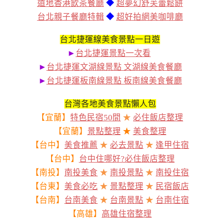
道地香港飲茶餐廳
◆
超夢幻舒芙蕾鬆餅
台北親子餐廳特輯
◆
超好拍網美咖啡廳
台北捷運線美食景點一日遊
►
台北捷運景點一次看
►
台北捷運文湖線景點 文湖線美食餐廳
►
台北捷運板南線景點 板南線美食餐廳
台灣各地美食景點懶人包
【宜蘭】
特色民宿50間
★
必住飯店整理
【宜蘭】
景點整理
★
美食整理
【台中】
美食推薦
★
必去景點
★
逢甲住宿
【台中】
台中住哪好?必住飯店整理
【南投】
南投美食
★
南投景點
★
南投住宿
【台東】
美食必吃
★
景點整理
★
民宿飯店
【台南】
台南美食
★
台南景點
★
台南住宿
【高雄】
高雄住宿整理