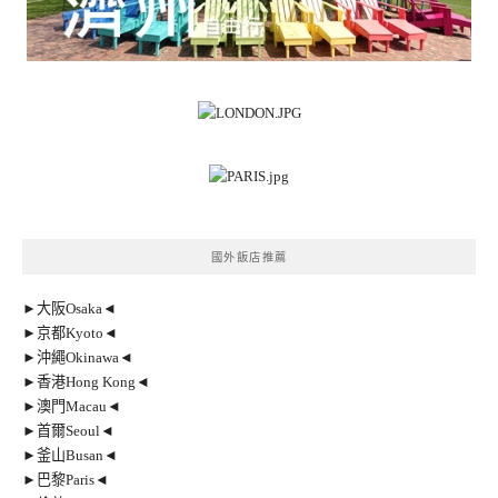
國外飯店推薦
►大阪Osaka◄
►京都Kyoto◄
►沖繩Okinawa◄
►香港Hong Kong◄
►澳門Macau◄
►首爾Seoul◄
►釜山Busan◄
►巴黎Paris◄