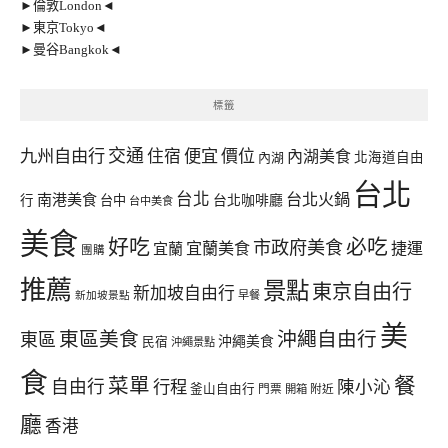
►倫敦London◄
►東京Tokyo◄
►曼谷Bangkok◄
標籤
交通
九州自由行
住宿
便宜
價位
內湖美食
內湖
北海道自由
台北
台北
台北火鍋
南港美食
行
台中
台北咖啡廳
台中美食
美食
好吃
必吃
市政府美食
宜蘭美食
捷運
宜蘭
團購
推薦
景點
東京自由行
新加坡自由行
早餐
新加坡景點
美
東區美食
沖繩自由行
東區
沖繩美食
民宿
沖繩景點
食
餐
菜單
自由行
行程
陳小沁
釜山自由行
門票
開箱
附近
廳
香港