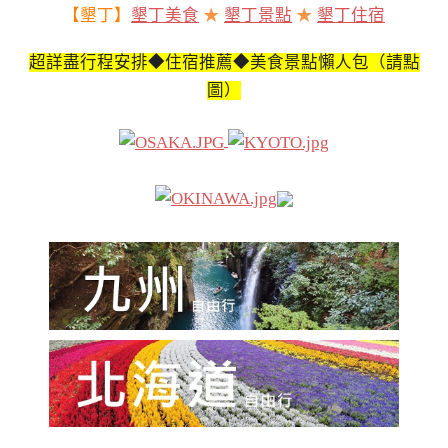
【墾丁】
墾丁美食
★
墾丁景點
★
墾丁住宿
超詳盡行程安排◆住宿推薦◆美食景點懶人包（請點
圖）