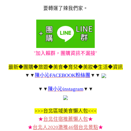
要轉運了辣我們家。
ˇ加入賴群，團購資訊不漏接ˇ
最新◆團購◆旅遊◆美食◆育兒◆美妝◆生活◆資訊
▼▼
陳小沁FACEBOOK粉絲團
▼▼
▼▼
陳小沁instagram
▼▼
>>>
台北區域美食懶人包<<<
★
台北住宿推薦懶人包
★
★
台北人2020激推46個台北景點
★