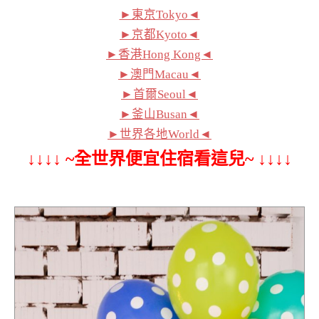
►東京Tokyo◄
►京都Kyoto◄
►香港Hong Kong◄
►澳門Macau◄
►首爾Seoul◄
►釜山Busan◄
►世界各地World◄
↓↓↓↓ ~全世界便宜住宿看這兒~ ↓↓↓↓