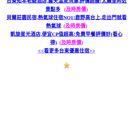
台東知本老爺酒店,露天溫泉泡湯,評價超讚!太麻里附近
景點多
(及時房價)
貝爾莊園民宿,熱氣球住宿NO1!鹿野高台上,走出門就看
熱氣球
(及時房價)
凱旋星光酒店,便宜CP值超高!免費早餐評價好(看心
得)
(及時房價)
<<看更多台東優惠住宿>>