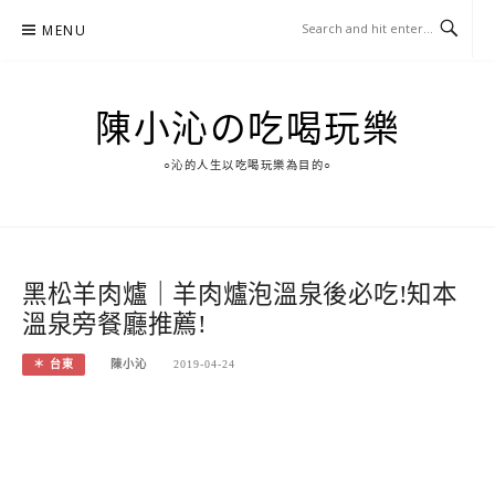
Skip
MENU
to
content
陳小沁の吃喝玩樂
○沁的人生以吃喝玩樂為目的○
黑松羊肉爐｜羊肉爐泡溫泉後必吃!知本
溫泉旁餐廳推薦!
＊ 台東
陳小沁
2019-04-24