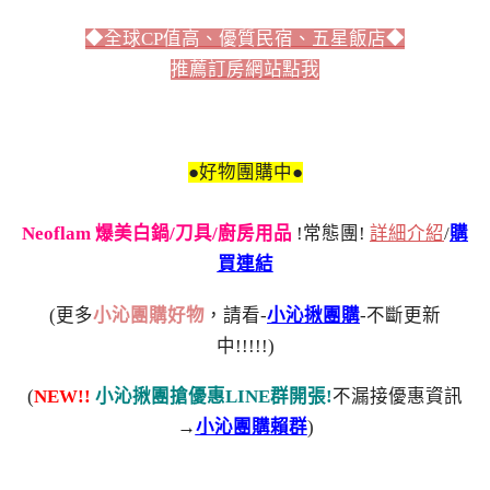
◆全球CP值高、優質民宿、五星飯店◆
推薦訂房網站點我
●好物團購中●
Neoflam 爆美白鍋/刀具/廚房用品
!常態團!
詳細介紹
/
購
買連結
(更多
小沁團購好物
，請看-
小沁揪團購
-不斷更新
中!!!!!)
(
NEW!!
小沁揪團搶優惠LINE群開張!
不漏接優惠資訊
→
小沁團購賴群
)