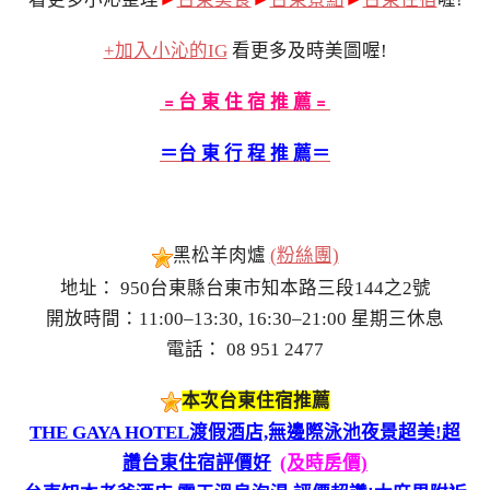
+加入小沁的IG
看更多及時美圖喔!
﹦台 東 住 宿 推 薦﹦
＝台 東 行 程 推 薦＝
黑松羊肉爐
(粉絲團)
地址： 950台東縣台東市知本路三段144之2號
開放時間：11:00–13:30, 16:30–21:00 星期三休息
電話： 08 951 2477
本次台東住宿推薦
THE GAYA HOTEL渡假酒店,無邊際泳池夜景超美!超
讚台東住宿評價好
(及時房價)