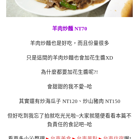
羊肉炒麵 NT70
羊肉炒麵也是好吃，而且份量很多
只是這間的羊肉炒麵也會加花生醬XD
為什麼都要加花生醬呢?!
會甜甜的我不愛~哈
其實還有炒海瓜子 NT120、炒山豬肉 NT150
但好吃到我忘了拍就吃光光啦~大家就隨便看看本篇不
負責任的食記吧~哈
看更多小沁整理
►
台東美食
►
台東景點
►
台東住宿
喔!