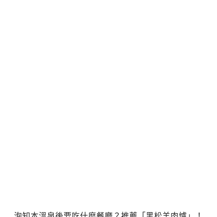
泡知本溫泉後要吃什麼餐廳？推薦「黑松羊肉爐」！