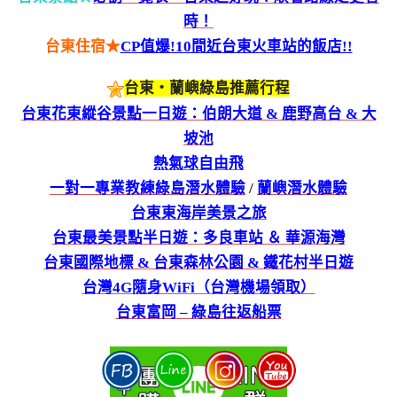
時！
台東住宿★
CP值爆!10間近台東火車站的飯店!!
台東‧蘭嶼綠島推薦行程
台東花東縱谷景點一日遊：伯朗大道 & 鹿野高台 & 大
坡池
熱氣球自由飛
一對一專業教練綠島潛水體驗
/
蘭嶼潛水體驗
台東東海岸美景之旅
台東最美景點半日遊：多良車站 ＆ 華源海灣
台東國際地標 & 台東森林公園 & 鐵花村半日遊
台灣4G隨身WiFi（台灣機場領取）
台東富岡 – 綠島往返船票