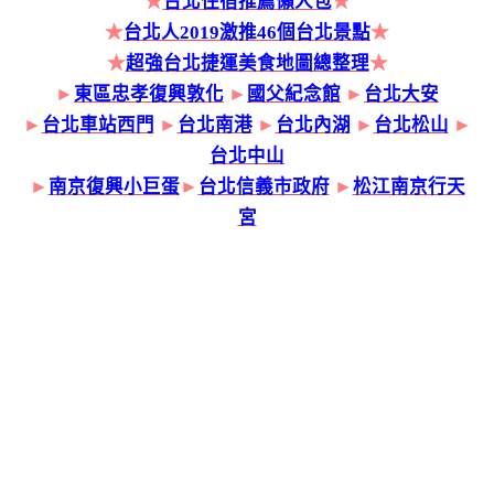
★
台北住宿推薦懶人包
★
★
台北人2019激推46個台北景點
★
★
超強台北捷運美食地圖總整理
★
►
東區忠孝復興敦化
►
國父紀念館
►
台北大安
►
台北車站西門
►
台北南港
►
台北內湖
►
台北松山
►
台北中山
►
南京復興小巨蛋
►
台北信義市政府
►
松江南京行天
宮