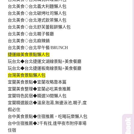
台北美食◇台北義大利麵懶人包
台北美食◇台北碳烤吐司懶人包
台北美食◇台北港式飲茶懶人包
台北美食◇台北舒芙蕾鬆餅懶人包
台北美食◇台北親子餐廳
台北美食◇台北麻辣鍋
台北美食◇台北早午餐/BRUNCH
捷運線美食景點懶人包
玩台北◆台北捷運文湖線景點+美食餐廳
玩台北◆台北捷運板南線景點+美食餐廳
台灣美食景點懶人包
宜蘭美食景點◆宜蘭攻略靠本篇
宜蘭美食整理◆宜蘭必吃美食推薦
宜蘭特色民宿◆精選50間懶人包
宜蘭精選飯店◆溫泉泡湯,無邊泳池,親子,度
假必住
台中美食景點◆住宿推薦，吃喝玩樂懶人包
台中住宿推薦◆2千有找,逢甲夜市附停車場
住宿