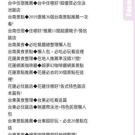
台中住宿推薦◆台中住哪好?超優質必住泳
池飯店
台南景點◆2019激推36個台南景點推薦一次
看!
台南住宿◆住哪好?推薦11間超讚親子/情侶
飯店
台南美食◆必吃餐廳總整理懶人包
台南美食景點◆懶人包，必吃必玩看這裡
花蓮美食整理◆在地人推薦準沒錯37間!
花蓮網美咖啡廳◆超夢幻咖啡廳網美景點
花蓮景點推薦◆花蓮必去的30個景點在這
裡!
花蓮必住飯店◆花蓮住哪好?各式特色飯店
本篇有!
台東美食整理◆台東必吃看這篇
台東必住飯店◆無邊際泳池+特色民宿懶人
包
台東景點推薦◆台東超好玩，必去20景點在
這
台東美食◆網美咖啡廳超好拍總整理!