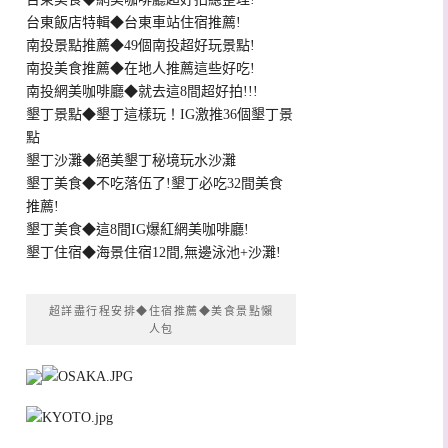
台東飯店特輯◆台東車站住宿推薦!
南投景點推薦◆49個南投超好玩景點!
南投美食推薦◆在地人推薦這些好吃!
南投網美咖啡廳◆就去這8間超好拍!!!
墾丁景點◆墾丁這樣玩！IG激推36個墾丁景
點
墾丁沙灘◆絕美墾丁秘境玩水沙灘
墾丁美食◆不吃落伍了!墾丁必吃32間美食
推薦!
墾丁美食◆這8間IG爆紅網美咖啡廳!
墾丁住宿◆海景住宿12間,無邊泳池+沙灘!
超詳盡行程安排◆住宿推薦◆美食景點懶
人包