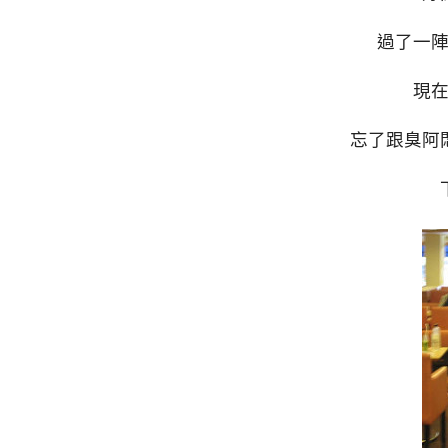
過了一
現
忘了跟臭