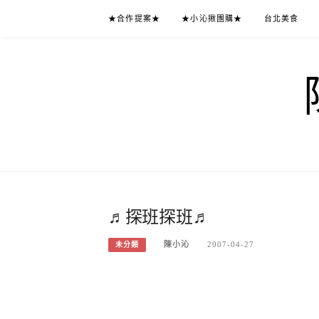
Skip
★合作提案★
★小沁揪團購★
台北美食
to
content
♬探班探班♬
陳小沁
2007-04-27
未分類