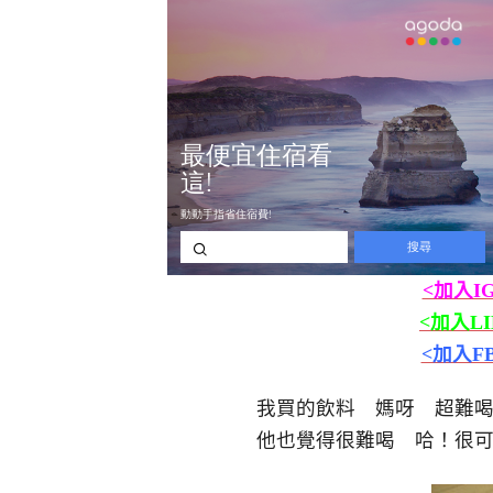
<加入I
<加入L
<加入F
我買的飲料 媽呀 超難
他也覺得很難喝 哈！很