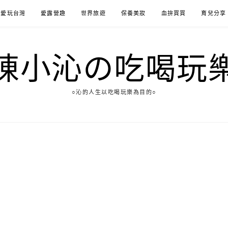
愛玩台灣
愛露營趣
世界旅遊
保養美妝
血拚買買
育兒分享
陳小沁の吃喝玩
○沁的人生以吃喝玩樂為目的○