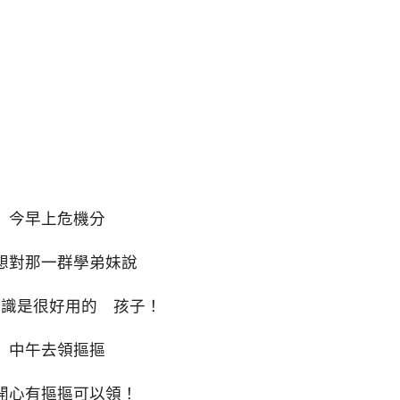
今早上危機分
想對那一群學弟妹說
知識是很好用的 孩子！
中午去領摳摳
開心有摳摳可以領！