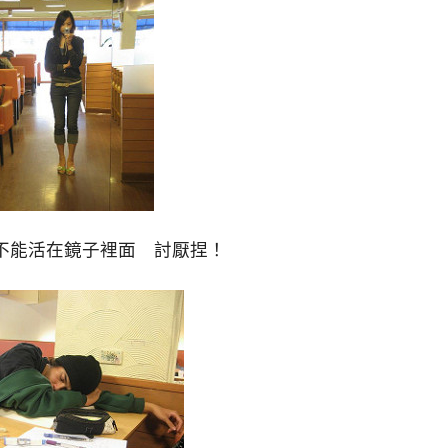
不能活在鏡子裡面 討厭捏！