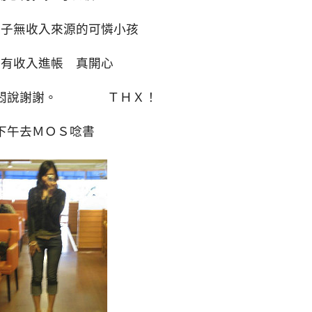
陣子無收入來源的可憐小孩
在有收入進帳 真開心
阿悶說謝謝。 ＴＨＸ！
下午去ＭＯＳ唸書