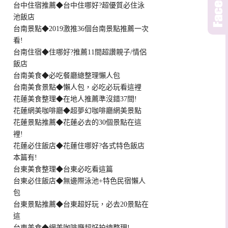
台中住宿推薦◆台中住哪好?超優質必住泳
池飯店
台南景點◆2019激推36個台南景點推薦一次
看!
台南住宿◆住哪好?推薦11間超讚親子/情侶
飯店
台南美食◆必吃餐廳總整理懶人包
台南美食景點◆懶人包，必吃必玩看這裡
花蓮美食整理◆在地人推薦準沒錯37間!
花蓮網美咖啡廳◆超夢幻咖啡廳網美景點
花蓮景點推薦◆花蓮必去的30個景點在這
裡!
花蓮必住飯店◆花蓮住哪好?各式特色飯店
本篇有!
台東美食整理◆台東必吃看這篇
台東必住飯店◆無邊際泳池+特色民宿懶人
包
台東景點推薦◆台東超好玩，必去20景點在
這
台東美食◆網美咖啡廳超好拍總整理!