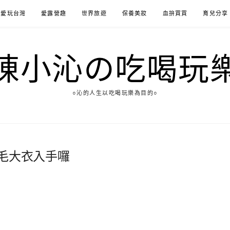
愛玩台灣
愛露營趣
世界旅遊
保養美妝
血拚買買
育兒分享
陳小沁の吃喝玩
○沁的人生以吃喝玩樂為目的○
毛大衣入手囉