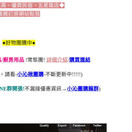
值高、優質民宿、五星飯店◆
推薦訂房網站點我
●好物團購中●
刀具/廚房用品
!常態團!
詳細介紹
/
購買連結
，請看-
小沁揪團購
-不斷更新中!!!!!)
NE群開張!
不漏接優惠資訊→
小沁團購賴群
)