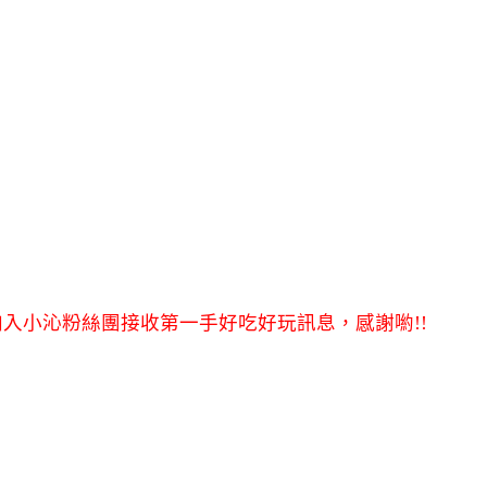
入小沁粉絲團接收第一手好吃好玩訊息，感謝喲!!