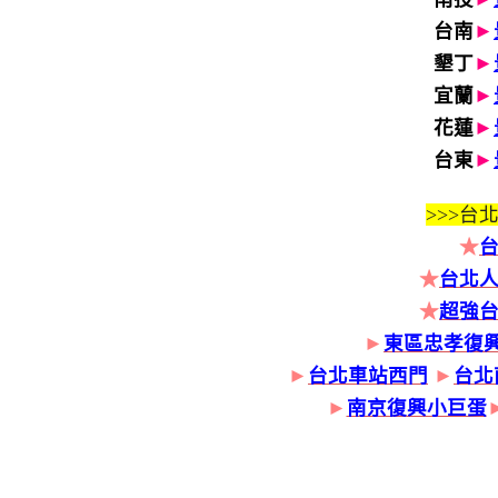
台南
►
墾丁
►
宜蘭
►
花蓮
►
台東
►
>>>
台北
★
★
台北人
★
超強
►
東區忠孝復
►
台北車站西門
►
台北
►
南京復興小巨蛋