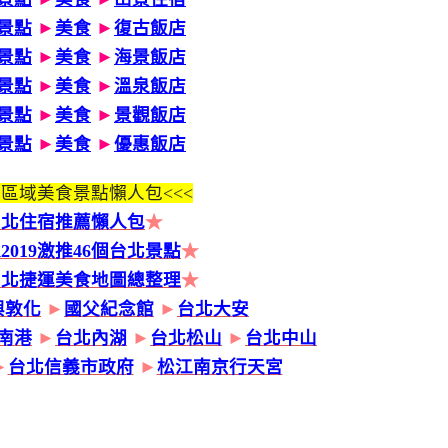
景點
►
美食
►
復古飯店
景點
►
美食
►
海景飯店
景點
►
美食
►
溫泉飯店
景點
►
美食
►
景觀飯店
景點
►
美食
►
優惠飯店
區域美食景點懶人包<<<
台北住宿推薦懶人包
★
2019激推46個台北景點
★
台北捷運美食地圖總整理
★
興敦化
►
國父紀念館
►
台北大安
南港
►
台北內湖
►
台北松山
►
台北中山
►
台北信義市政府
►
松江南京行天宮