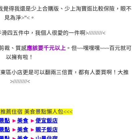
我覺得我還是少上合購版、少上淘寶逛比較保險，眼不
見為淨>”<。
五件中，我個人很愛的一件啊>/////////<
剪裁、質感
應該要千元以上
。但~~嘿嘿嘿~~~百元就可
以擁有啦！
在東區小店更是可以翻兩三倍賣，都有人要買啊！大推
>/////////<
 推薦住宿 美食景點懶人包<<<
景點
►
美食
►
便宜飯店
景點
►
美食
►
親子飯店
景點
►
美食
►
山景住宿