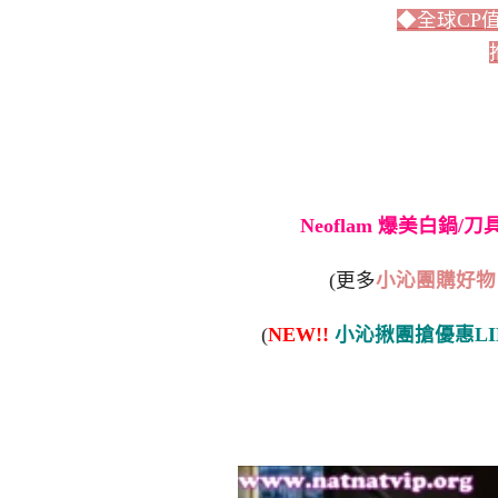
◆全球CP
Neoflam 爆美白鍋/
(更多
小沁團購好物
(
NEW!!
小沁揪團搶優惠LI