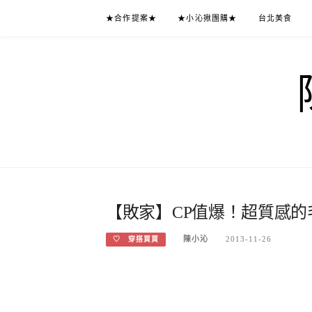
Skip
★合作提案★
★小沁揪團購★
台北美食
to
content
【敗家】CP值爆！超質感的
陳小沁
2013-11-26
♡ 穿搭買買