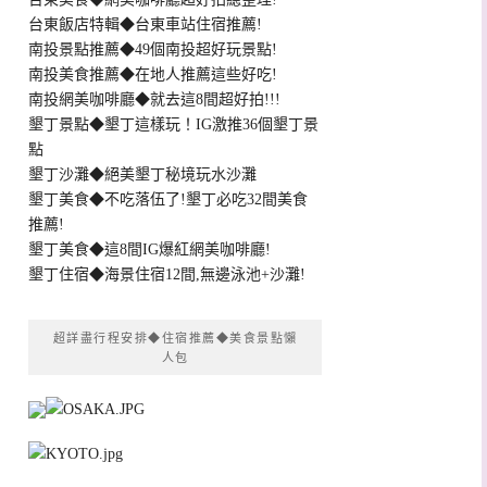
台東飯店特輯◆台東車站住宿推薦!
南投景點推薦◆49個南投超好玩景點!
南投美食推薦◆在地人推薦這些好吃!
南投網美咖啡廳◆就去這8間超好拍!!!
墾丁景點◆墾丁這樣玩！IG激推36個墾丁景
點
墾丁沙灘◆絕美墾丁秘境玩水沙灘
墾丁美食◆不吃落伍了!墾丁必吃32間美食
推薦!
墾丁美食◆這8間IG爆紅網美咖啡廳!
墾丁住宿◆海景住宿12間,無邊泳池+沙灘!
超詳盡行程安排◆住宿推薦◆美食景點懶
人包