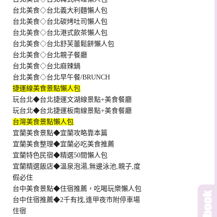
台北美食◇台北義大利麵懶人包
台北美食◇台北碳烤吐司懶人包
台北美食◇台北港式飲茶懶人包
台北美食◇台北舒芙蕾鬆餅懶人包
台北美食◇台北親子餐廳
台北美食◇台北麻辣鍋
台北美食◇台北早午餐/BRUNCH
捷運線美食景點懶人包
玩台北◆台北捷運文湖線景點+美食餐廳
玩台北◆台北捷運板南線景點+美食餐廳
台灣美食景點懶人包
宜蘭美食景點◆宜蘭攻略靠本篇
宜蘭美食整理◆宜蘭必吃美食推薦
宜蘭特色民宿◆精選50間懶人包
宜蘭精選飯店◆溫泉泡湯,無邊泳池,親子,度
假必住
台中美食景點◆住宿推薦，吃喝玩樂懶人包
台中住宿推薦◆2千有找,逢甲夜市附停車場
住宿