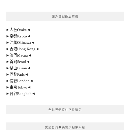
國外住宿飯店推薦
►大阪Osaka◄
►京都Kyoto◄
►沖繩Okinawa◄
►香港Hong Kong◄
►澳門Macau◄
►首爾Seoul◄
►釜山Busan◄
►巴黎Paris◄
►倫敦London◄
►東京Tokyo◄
►曼谷Bangkok◄
全世界便宜住宿看這兒
愛遊台灣◆美食景點懶人包