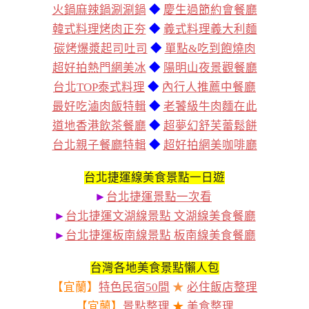
火鍋麻辣鍋涮涮鍋
◆
慶生過節約會餐廳
韓式料理烤肉正夯
◆
義式料理義大利麵
碳烤爆漿起司吐司
◆
單點&吃到飽燒肉
超好拍熱門網美冰
◆
陽明山夜景觀餐廳
台北TOP泰式料理
◆
內行人推薦中餐廳
最好吃滷肉飯特輯
◆
老饕級牛肉麵在此
道地香港飲茶餐廳
◆
超夢幻舒芙蕾鬆餅
台北親子餐廳特輯
◆
超好拍網美咖啡廳
台北捷運線美食景點一日遊
►
台北捷運景點一次看
►
台北捷運文湖線景點 文湖線美食餐廳
►
台北捷運板南線景點 板南線美食餐廳
台灣各地美食景點懶人包
【宜蘭】
特色民宿50間
★
必住飯店整理
【宜蘭】
景點整理
★
美食整理