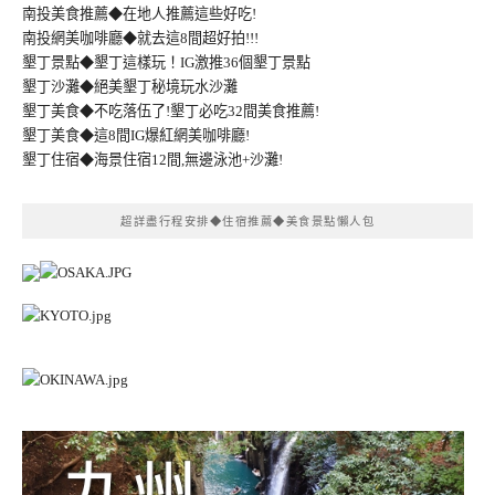
南投美食推薦◆在地人推薦這些好吃!
南投網美咖啡廳◆就去這8間超好拍!!!
墾丁景點◆墾丁這樣玩！IG激推36個墾丁景點
墾丁沙灘◆絕美墾丁秘境玩水沙灘
墾丁美食◆不吃落伍了!墾丁必吃32間美食推薦!
墾丁美食◆這8間IG爆紅網美咖啡廳!
墾丁住宿◆海景住宿12間,無邊泳池+沙灘!
超詳盡行程安排◆住宿推薦◆美食景點懶人包