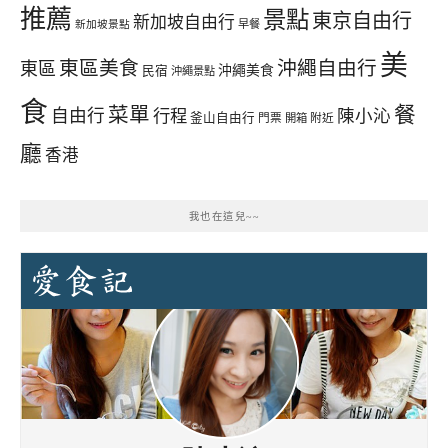
推薦
景點
東京自由行
新加坡自由行
早餐
新加坡景點
美
東區美食
沖繩自由行
東區
沖繩美食
民宿
沖繩景點
食
餐
菜單
自由行
行程
陳小沁
釜山自由行
門票
開箱
附近
廳
香港
我也在這兒~~