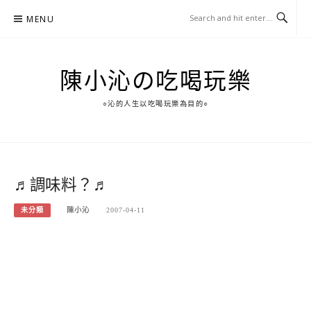
Skip
MENU
to
content
陳小沁の吃喝玩樂
○沁的人生以吃喝玩樂為目的○
♬調味料？♬
未分類
陳小沁
2007-04-11