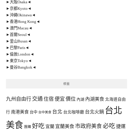
►大阪Osaka◄
►京都Kyoto◄
►沖繩Okinawa◄
►香港Hong Kong◄
►澳門Macau◄
►首爾Seoul◄
►釜山Busan◄
►巴黎Paris◄
►倫敦London◄
►東京Tokyo◄
►曼谷Bangkok◄
標籤
交通
九州自由行
住宿
便宜
價位
內湖美食
內湖
北海道自由
台北
台北
台北火鍋
南港美食
行
台中
台北咖啡廳
台中美食
美食
好吃
必吃
市政府美食
宜蘭美食
捷運
宜蘭
團購