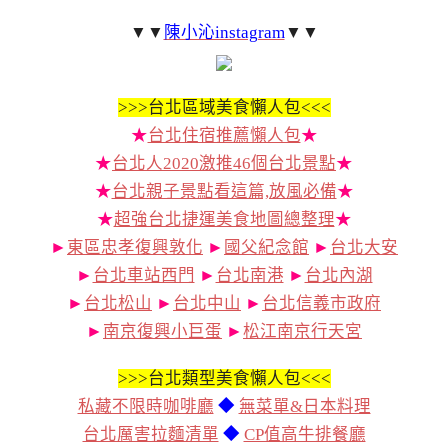
▼▼
陳小沁instagram
▼▼
>>>
台北區域美食懶人包<<<
★
台北住宿推薦懶人包
★
★
台北人2020激推46個台北景點
★
★
台北親子景點看這篇,放風必備
★
★
超強台北捷運美食地圖總整理
★
►
東區忠孝復興敦化
►
國父紀念館
►
台北大安
►
台北車站西門
►
台北南港
►
台北內湖
►
台北松山
►
台北中山
►
台北信義市政府
►
南京復興小巨蛋
►
松江南京行天宮
>>>
台北類型美食懶人包<<<
私藏不限時咖啡廳
◆
無菜單&日本料理
台北厲害拉麵清單
◆
CP值高牛排餐廳