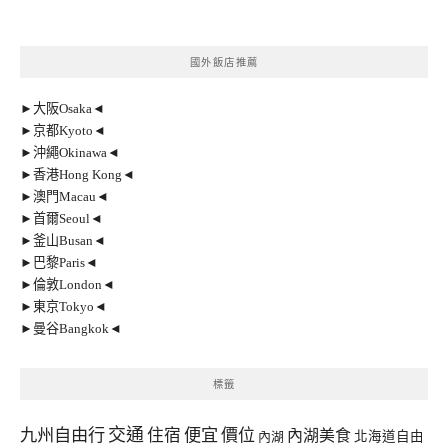
國外飯店推薦
►大阪Osaka◄
►京都Kyoto◄
►沖繩Okinawa◄
►香港Hong Kong◄
►澳門Macau◄
►首爾Seoul◄
►釜山Busan◄
►巴黎Paris◄
►倫敦London◄
►東京Tokyo◄
►曼谷Bangkok◄
標籤
交通
九州自由行
住宿
便宜
價位
內湖美食
內湖
北海道自由