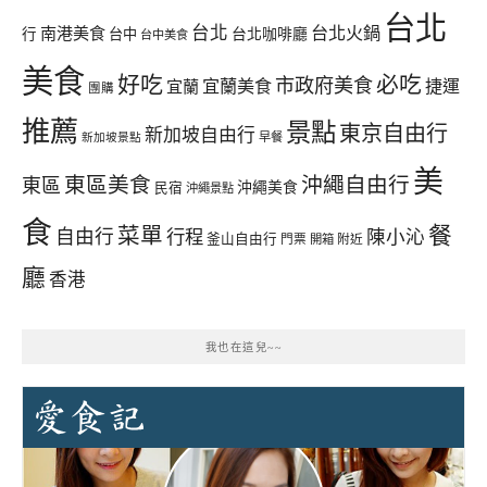
台北
台北
台北火鍋
南港美食
行
台中
台北咖啡廳
台中美食
美食
好吃
必吃
市政府美食
宜蘭美食
捷運
宜蘭
團購
推薦
景點
東京自由行
新加坡自由行
早餐
新加坡景點
美
東區美食
沖繩自由行
東區
沖繩美食
民宿
沖繩景點
食
餐
菜單
自由行
行程
陳小沁
釜山自由行
門票
開箱
附近
廳
香港
我也在這兒~~