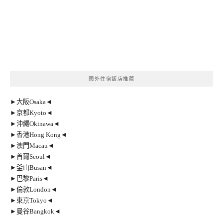
國外住宿飯店推薦
►大阪Osaka◄
►京都Kyoto◄
►沖繩Okinawa◄
►香港Hong Kong◄
►澳門Macau◄
►首爾Seoul◄
►釜山Busan◄
►巴黎Paris◄
►倫敦London◄
►東京Tokyo◄
►曼谷Bangkok◄