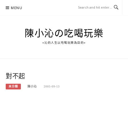
Skip
MENU
to
content
陳小沁の吃喝玩樂
○沁的人生以吃喝玩樂為目的○
對不起
未分類
陳小沁
2005-09-13