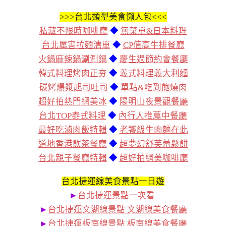
>>>
台北類型美食懶人包<<<
私藏不限時咖啡廳
◆
無菜單&日本料理
台北厲害拉麵清單
◆
CP值高牛排餐廳
火鍋麻辣鍋涮涮鍋
◆
慶生過節約會餐廳
韓式料理烤肉正夯
◆
義式料理義大利麵
碳烤爆漿起司吐司
◆
單點&吃到飽燒肉
超好拍熱門網美冰
◆
陽明山夜景觀餐廳
台北TOP泰式料理
◆
內行人推薦中餐廳
最好吃滷肉飯特輯
◆
老饕級牛肉麵在此
道地香港飲茶餐廳
◆
超夢幻舒芙蕾鬆餅
台北親子餐廳特輯
◆
超好拍網美咖啡廳
台北捷運線美食景點一日遊
►
台北捷運景點一次看
►
台北捷運文湖線景點 文湖線美食餐廳
►
台北捷運板南線景點 板南線美食餐廳