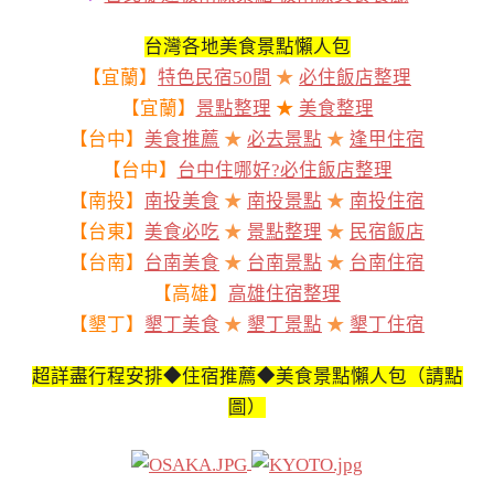
台灣各地美食景點懶人包
【宜蘭】
特色民宿50間
★
必住飯店整理
【宜蘭】
景點整理
★
美食整理
【台中】
美食推薦
★
必去景點
★
逢甲住宿
【台中】
台中住哪好?必住飯店整理
【南投】
南投美食
★
南投景點
★
南投住宿
【台東】
美食必吃
★
景點整理
★
民宿飯店
【台南】
台南美食
★
台南景點
★
台南住宿
【高雄】
高雄住宿整理
【墾丁】
墾丁美食
★
墾丁景點
★
墾丁住宿
超詳盡行程安排◆住宿推薦◆美食景點懶人包（請點
圖）