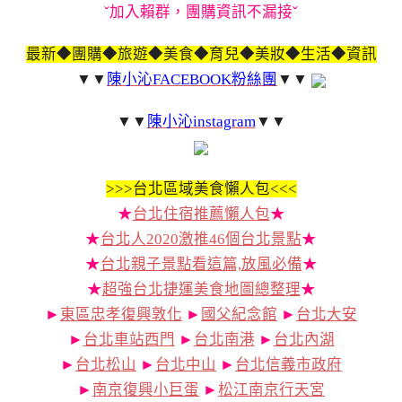
ˇ加入賴群，團購資訊不漏接ˇ
最新◆團購◆旅遊◆美食◆育兒◆美妝◆生活◆資訊
▼▼
陳小沁FACEBOOK粉絲團
▼▼
▼▼
陳小沁instagram
▼▼
>>>
台北區域美食懶人包<<<
★
台北住宿推薦懶人包
★
★
台北人2020激推46個台北景點
★
★
台北親子景點看這篇,放風必備
★
★
超強台北捷運美食地圖總整理
★
►
東區忠孝復興敦化
►
國父紀念館
►
台北大安
►
台北車站西門
►
台北南港
►
台北內湖
►
台北松山
►
台北中山
►
台北信義市政府
►
南京復興小巨蛋
►
松江南京行天宮