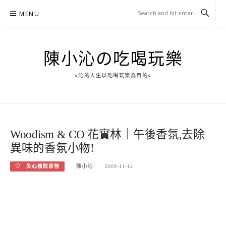
Skip
MENU
to
content
陳小沁の吃喝玩樂
○沁的人生以吃喝玩樂為目的○
Woodism & CO 花實林｜午後香氛,去除
異味的香氛小物!
♡ 失心瘋敗家物
陳小沁
2009-11-12