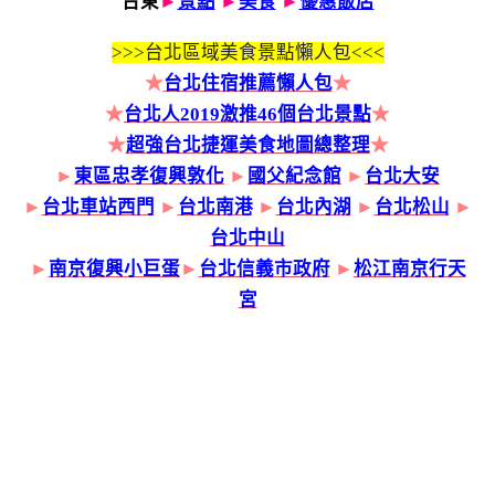
台東
►
景點
►
美食
►
優惠飯店
>>>
台北區域美食景點懶人包<<<
★
台北住宿推薦懶人包
★
★
台北人2019激推46個台北景點
★
★
超強台北捷運美食地圖總整理
★
►
東區忠孝復興敦化
►
國父紀念館
►
台北大安
►
台北車站西門
►
台北南港
►
台北內湖
►
台北松山
►
台北中山
►
南京復興小巨蛋
►
台北信義市政府
►
松江南京行天
宮