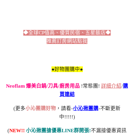
◆全球CP值高、優質民宿、五星飯店◆
推薦訂房網站點我
●好物團購中●
Neoflam 爆美白鍋/刀具/廚房用品
!常態團!
詳細介紹
/
購
買連結
(更多
小沁團購好物
，請看-
小沁揪團購
-不斷更新
中!!!!!)
(
NEW!!
小沁揪團搶優惠LINE群開張!
不漏接優惠資訊