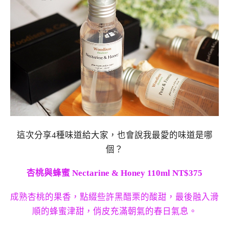
這次分享4種味道給大家，也會說我最愛的味道是哪
個？
杏桃與蜂蜜 Nectarine & Honey 110ml
NT$375
成熟杏桃的果香，點綴些許黑醋栗的酸甜，最後融入滑
順的蜂蜜津甜，俏皮充滿朝氣的春日氣息。