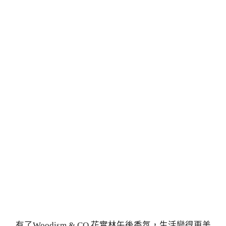
有了Woodism & CO 花實林午後香氛，生活變得更美