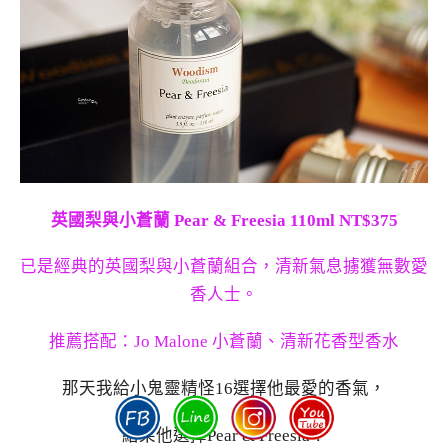
英國梨與小蒼蘭 Pear & Freesia 110ml NT$375
已是經典的英國梨與小蒼蘭組合，清新氣息擄獲無數愛
香人士。
推薦搭配：Jo Malone 小蒼蘭、清新花香型香水
那天我給小鬼靈精怪16選擇他最愛的香氣，
結果他選擇Pear & Freesia！