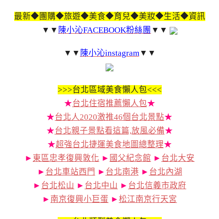
最新◆團購◆旅遊◆美食◆育兒◆美妝◆生活◆資訊
▼▼
陳小沁FACEBOOK粉絲團
▼▼
▼▼
陳小沁instagram
▼▼
>>>
台北區域美食懶人包<<<
★
台北住宿推薦懶人包
★
★
台北人2020激推46個台北景點
★
★
台北親子景點看這篇,放風必備
★
★
超強台北捷運美食地圖總整理
★
►
東區忠孝復興敦化
►
國父紀念館
►
台北大安
►
台北車站西門
►
台北南港
►
台北內湖
►
台北松山
►
台北中山
►
台北信義市政府
►
南京復興小巨蛋
►
松江南京行天宮