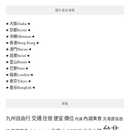
國外飯店推薦
►大阪Osaka◄
►京都Kyoto◄
►沖繩Okinawa◄
►香港Hong Kong◄
►澳門Macau◄
►首爾Seoul◄
►釜山Busan◄
►巴黎Paris◄
►倫敦London◄
►東京Tokyo◄
►曼谷Bangkok◄
標籤
交通
九州自由行
住宿
便宜
價位
內湖美食
內湖
北海道自由
台北