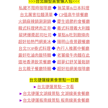
>>>
台北類型美食懶人包<<<
私藏不限時咖啡廳
◆
無菜單&日本料理
台北厲害拉麵清單
◆
CP值高牛排餐廳
火鍋麻辣鍋涮涮鍋
◆
慶生過節約會餐廳
韓式料理烤肉正夯
◆
義式料理義大利麵
碳烤爆漿起司吐司
◆
單點&吃到飽燒肉
超好拍熱門網美冰
◆
陽明山夜景觀餐廳
台北TOP泰式料理
◆
內行人推薦中餐廳
最好吃滷肉飯特輯
◆
老饕級牛肉麵在此
道地香港飲茶餐廳
◆
超夢幻舒芙蕾鬆餅
台北親子餐廳特輯
◆
超好拍網美咖啡廳
台北捷運線美食景點一日遊
►
台北捷運景點一次看
►
台北捷運文湖線景點 文湖線美食餐廳
►
台北捷運板南線景點 板南線美食餐廳