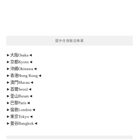
國外住宿飯店推薦
►大阪Osaka◄
►京都Kyoto◄
►沖繩Okinawa◄
►香港Hong Kong◄
►澳門Macau◄
►首爾Seoul◄
►釜山Busan◄
►巴黎Paris◄
►倫敦London◄
►東京Tokyo◄
►曼谷Bangkok◄