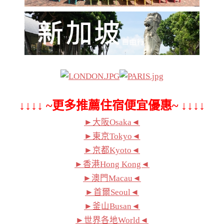
↓↓↓↓ ~更多推薦住宿便宜優惠~ ↓↓↓↓
►大阪Osaka◄
►東京Tokyo◄
►京都Kyoto◄
►香港Hong Kong◄
►澳門Macau◄
►首爾Seoul◄
►釜山Busan◄
►世界各地World◄