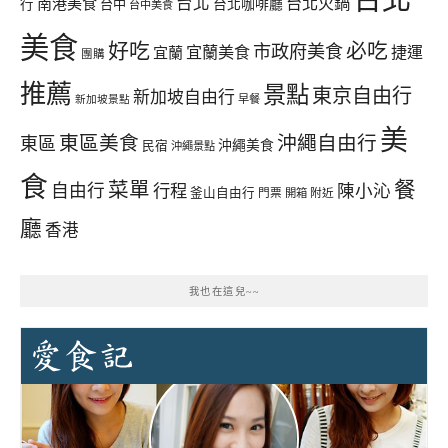
台北
台北火鍋
南港美食
行
台中
台北咖啡廳
台中美食
美食
好吃
必吃
市政府美食
宜蘭美食
捷運
宜蘭
團購
推薦
景點
東京自由行
新加坡自由行
早餐
新加坡景點
美
東區美食
沖繩自由行
東區
沖繩美食
民宿
沖繩景點
食
餐
菜單
自由行
行程
陳小沁
釜山自由行
門票
開箱
附近
廳
香港
我也在這兒~~