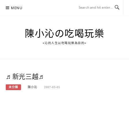
Skip
MENU
to
content
陳小沁の吃喝玩樂
○沁的人生以吃喝玩樂為目的○
♬新光三越♬
未分類
陳小沁
2007-03-05